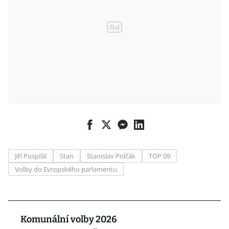
Jiří Pospíšil
Stan
Stanislav Polčák
TOP 09
Volby do Evropského parlamentu
Komunální volby 2026