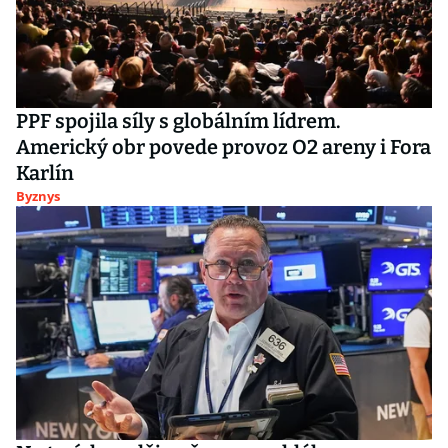
PPF spojila síly s globálním lídrem.
Americký obr povede provoz O2 areny i Fora
Karlín
Byznys