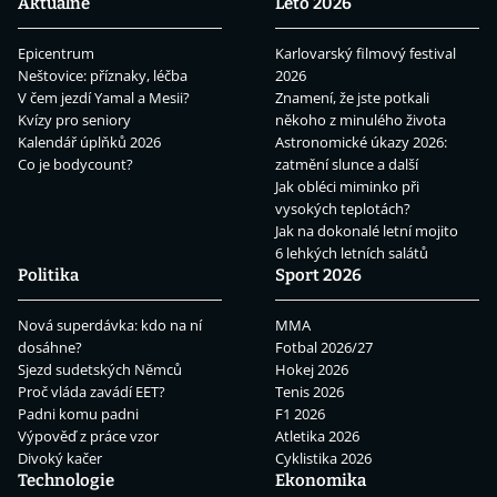
Aktuálně
Léto 2026
Epicentrum
Karlovarský filmový festival
Neštovice: příznaky, léčba
2026
V čem jezdí Yamal a Mesii?
Znamení, že jste potkali
Kvízy pro seniory
někoho z minulého života
Kalendář úplňků 2026
Astronomické úkazy 2026:
Co je bodycount?
zatmění slunce a další
Jak obléci miminko při
vysokých teplotách?
Jak na dokonalé letní mojito
6 lehkých letních salátů
Politika
Sport 2026
Nová superdávka: kdo na ní
MMA
dosáhne?
Fotbal 2026/27
Sjezd sudetských Němců
Hokej 2026
Proč vláda zavádí EET?
Tenis 2026
Padni komu padni
F1 2026
Výpověď z práce vzor
Atletika 2026
Divoký kačer
Cyklistika 2026
Technologie
Ekonomika