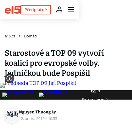
Předplatné
e15.cz
Domácí
Starostové a TOP 09 vytvoří
koalici pro evropské volby.
Jedničkou bude Pospíšil
3
Fotogalerie
Nguyen Thuong Ly
12. února 2019
·
10:55