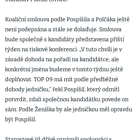
Koaliční smlouva podle Pospíšila a Polčáka ještě
není podepsána a stále se dolaďuje. Smlouva
bude společně s kandidáty představena příští
týden na tiskové konferenci. „V tuto chvíli je v
zásadě dohoda na pořadí na kandidátce, ale
konkrétní jména budeme v tomto týdnu ještě
doplňovat. TOP 09 má mít podle předběžné
dohody jedničku,“ řekl Pospíšil, který odmítl
potvrdit, zdali společnou kandidátku povede on
sám. Podle Ženíška by ale jedničkou měl opravdu
být Pospíšil.
Starostové již dřívě oznámili spolupráci s