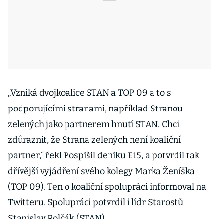
„Vzniká dvojkoalice STAN a TOP 09 a to s
podporujícími stranami, například Stranou
zelených jako partnerem hnutí STAN. Chci
zdůraznit, že Strana zelených není koaliční
partner,“ řekl Pospíšil deníku E15, a potvrdil tak
dřívější vyjádření svého kolegy Marka Ženíška
(TOP 09). Ten o koaliční spolupráci informoval na
Twitteru. Spolupráci potvrdil i lídr Starostů
Stanislav Polčák (STAN).