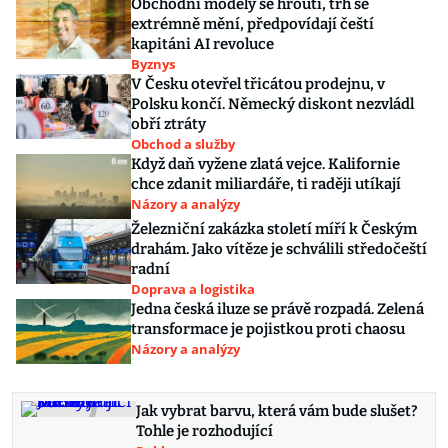
Obchodní modely se hroutí, trh se
extrémně mění, předpovídají čeští
kapitáni AI revoluce
Byznys
V Česku otevřel třicátou prodejnu, v
Polsku končí. Německý diskont nezvládl
obří ztráty
Obchod a služby
Když daň vyžene zlatá vejce. Kalifornie
chce zdanit miliardáře, ti raději utíkají
Názory a analýzy
Železniční zakázka století míří k Českým
drahám. Jako vítěze je schválili středočeští
radní
Doprava a logistika
Jedna česká iluze se právě rozpadá. Zelená
transformace je pojistkou proti chaosu
Názory a analýzy
Jak vybrat barvu, která vám bude slušet?
Tohle je rozhodující