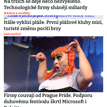
Na trzích se děje něco nezvyklého.
Technologické firmy shánějí miliardy
Názory a analýzy
Itálie vyklízí pláže. První plážové kluby mizí,
turisté změnu pocítí brzy
Zahraniční
Firmy couvají od Prague Pride. Podporu
duhovému festivalu škrtl Microsoft i