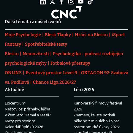
Další témata z našich webů
Moje Psychologie
Blesk Tlapky
Hráči na Blesku
iSport
Fantasy
Spotřebitelské testy
Blesku
Nemovitosti
Psychologika - podcast rozbíjející
psychologické mýty
Fotbalové přestupy
ONLINE
Eventový prostor Level 9
OKTAGON 92: Szabová
vs. Pudilová
Chance Liga 2026/27
Aktuálně
Léto 2026
Epicentrum
Karlovarský filmový festival
Neštovice: příznaky, léčba
2026
V čem jezdí Yamal a Mesii?
Znamení, že jste potkali
Kvízy pro seniory
někoho z minulého života
Kalendář úplňků 2026
Astronomické úkazy 2026:
Co je bodycount?
zatmění slunce a další