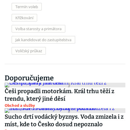
Termín voleb
Křížkování
Volba starosty a primátora
Jak kandidovat do zastupitelstva
Voličský průkaz
Doporučujeme
Češi propadli motorkám. Král trhu těží z
trendu, který jiné děsí
Obchod a služby
Sucho drtí vodácký byznys. Voda zmizela i z
míst, kde to Česko dosud nepoznalo