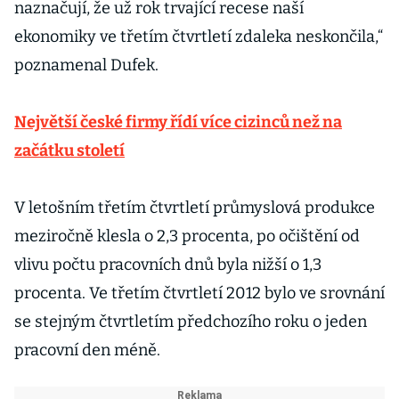
naznačují, že už rok trvající recese naší
ekonomiky ve třetím čtvrtletí zdaleka neskončila,“
poznamenal Dufek.
Největší české firmy řídí více cizinců než na
začátku století
V letošním třetím čtvrtletí průmyslová produkce
meziročně klesla o 2,3 procenta, po očištění od
vlivu počtu pracovních dnů byla nižší o 1,3
procenta. Ve třetím čtvrtletí 2012 bylo ve srovnání
se stejným čtvrtletím předchozího roku o jeden
pracovní den méně.