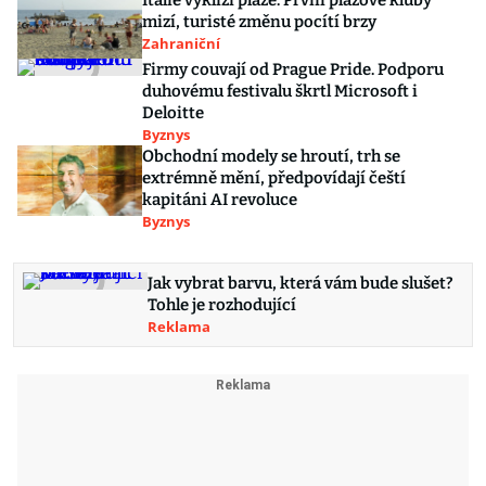
mizí, turisté změnu pocítí brzy
Zahraniční
Firmy couvají od Prague Pride. Podporu
duhovému festivalu škrtl Microsoft i
Deloitte
Byznys
Obchodní modely se hroutí, trh se
extrémně mění, předpovídají čeští
kapitáni AI revoluce
Byznys
Jak vybrat barvu, která vám bude slušet?
Tohle je rozhodující
Reklama