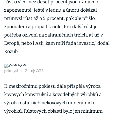
růst o více, než deset procent jsou už dávno
zapomenuté. Ještě v lednu a únoru dokázal
průmysl růst až o 5 procent, pak ale přišlo
zpomalení a propad k nule. Pro další růst je
potřeba oživení na zahraničních trzích, ať už v
Evropě, nebo i Asii, kam míří řada investic,“ dodal
Kozub.
průmysl
|
Zdroj: CSU
K meziročnímu poklesu dále přispěla výroba
kovových konstrukcí a kovodělných výrobků a
výroba ostatních nekovových minerálních
výrobků. Růstových oblastí bylo jen minimum.