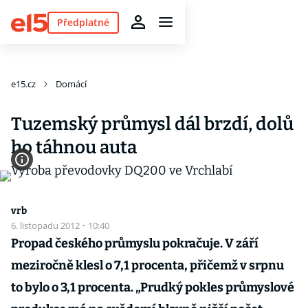
Předplatné
e15.cz
Domácí
Tuzemský průmysl dál brzdí, dolů
ho táhnou auta
vrb
6. listopadu 2012
·
10:40
Propad českého průmyslu pokračuje. V září
meziročně klesl o 7,1 procenta, přičemž v srpnu
to bylo o 3,1 procenta. „Prudký pokles průmyslové