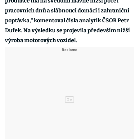
produkce má na svědomí hlavně nižší počet
pracovních dnů a slábnoucí domácí i zahraniční
poptávka,“ komentoval čísla analytik ČSOB Petr
Dufek. Na výsledku se projevila především nižší
výroba motorových vozidel.