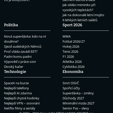
Jak obléci miminko při
vysokých teplotách?
Jak na dokonalé letní mojito
6 lehkých letních salátů
Politika
Sport 2026
Nová superdávka: kdo na ní
MMA
dosáhne?
Fotbal 2026/27
Sjezd sudetských Němců
Hokej 2026
Proč vláda zavádí EET?
Tenis 2026
Padni komu padni
F1 2026
Výpověď z práce vzor
Atletika 2026
Divoký kačer
Cyklistika 2026
Technologie
Ekonomika
SpaceX na burze
Smrt OSVČ
Nejlepší telefony
Spořicí účty
Nejlepší AI zdarma
Superdávka – změny
Nejlepší chytré hodinky
Důchody 2027
Nejlepší VPN – srovnání
Minimální mzda 2027
Netflix filmy a seriály
Senior Pas – slevy