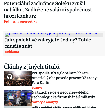
Potenciální zachránce Soleku zrušil
nabídku. Zadlužené solární společnosti
hrozí konkurz
Průmysl a energetika
Jak spolehlivě zakryjete šediny? Tohle
musíte znát
Reklama
Články z jiných titulů
PPF spojila síly s globálním lídrem.
Americký obr povede provoz O2 areny i
Fora Karlín
Byznys
Na trzích se děje něco nezvyklého.
Technologické firmy shánějí miliardy
Názory a analýzy
Itálie vyklízí pláže. První plážové kluby