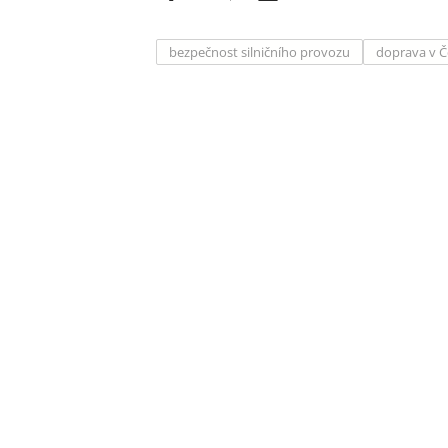
bezpečnost silničního provozu
doprava v 