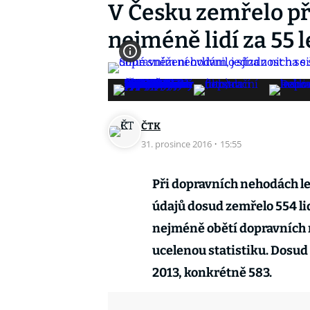
V Česku zemřelo p
nejméně lidí za 55 l
ČTK
31. prosince 2016
·
15:55
Při dopravních nehodách le
údajů dosud zemřelo 554 lid
nejméně obětí dopravních n
ucelenou statistiku. Dosud
2013, konkrétně 583.