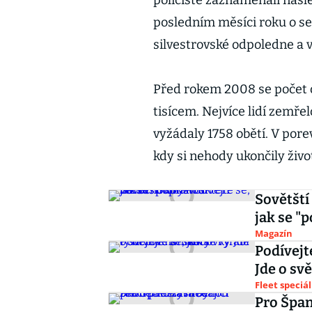
policisté zaznamenali násl
posledním měsíci roku o se
silvestrovské odpoledne a v
Před rokem 2008 se počet o
tisícem. Nejvíce lidí zemřel
vyžádaly 1758 obětí. V pore
kdy si nehody ukončily život
Sovětští
jak se "
Magazín
Podívejt
Jde o sv
Fleet speciál
Pro Špan