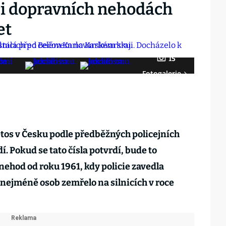
ři dopravních nehodách
et
15
Fotogalerie
tos v Česku podle předběžných policejních
í. Pokud se tato čísla potvrdí, bude to
ehod od roku 1961, kdy policie zavedla
 nejméně osob zemřelo na silnicích v roce