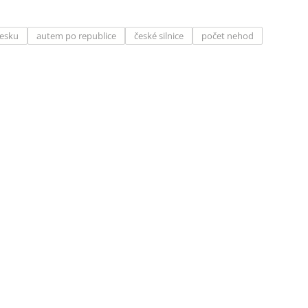
Česku
autem po republice
české silnice
počet nehod