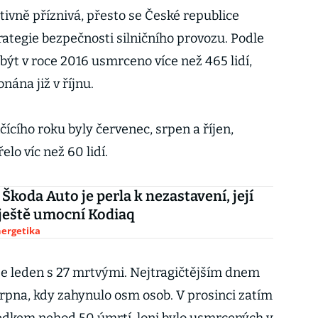
lativně příznivá, přesto se České republice
trategie bezpečnosti silničního provozu. Podle
t v roce 2016 usmrceno více než 465 lidí,
nána již v říjnu.
čícího roku byly červenec, srpen a říjen,
o víc než 60 lidí.
 Škoda Auto je perla k nezastavení, její
ještě umocní Kodiaq
nergetika
e leden s 27 mrtvými. Nejtragičtějším dnem
srpna, kdy zahynulo osm osob. V prosinci zatím