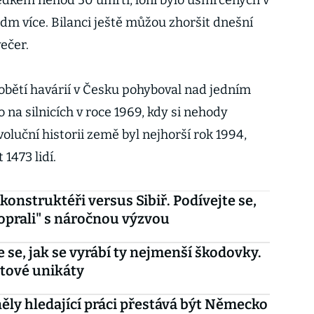
edkem nehod 50 úmrtí, loni bylo usmrcených v
dm více. Bilanci ještě můžou zhoršit dnešní
ečer.
bětí havárií v Česku pohyboval nad jedním
o na silnicích v roce 1969, kdy si nehody
voluční historii země byl nejhorší rok 1994,
 1473 lidí.
 konstruktéři versus Sibiř. Podívejte se,
poprali" s náročnou výzvou
e se, jak se vyrábí ty nejmenší škodovky.
ětové unikáty
ěly hledající práci přestává být Německo