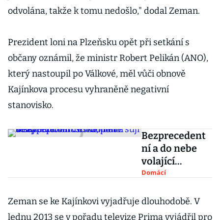
odvolána, takže k tomu nedošlo," dodal Zeman.
Prezident loni na Plzeňsku opět při setkání s
občany oznámil, že ministr Robert Pelikán (ANO),
který nastoupil po Válkové, měl vůči obnově
Kajínkova procesu vyhraněně negativní
stanovisko.
Bezprecedent
ní a do nebe
volající
pitomost.
Domácí
Zeman
diskreditoval
Zeman se ke Kajínkovi vyjadřuje dlouhodobě. V
Česko,
lednu 2013 se v pořadu televize Prima vyjádřil pro