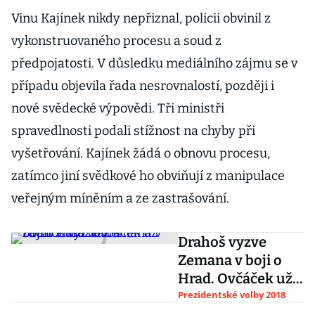
Vinu Kajínek nikdy nepřiznal, policii obvinil z
vykonstruovaného procesu a soud z
předpojatosti. V důsledku mediálního zájmu se v
případu objevila řada nesrovnalostí, později i
nové svědecké výpovědi. Tři ministři
spravedlnosti podali stížnost na chyby při
vyšetřování. Kajínek žádá o obnovu procesu,
zatímco jiní svědkové ho obviňují z manipulace
veřejným míněním a ze zastrašování.
Drahoš vyzve
Zemana v boji o
Hrad. Ovčáček už
začal s urážkami
Prezidentské volby 2018