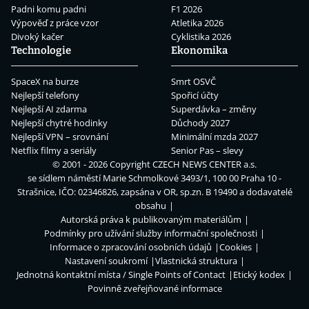
Padni komu padni
F1 2026
Výpověď z práce vzor
Atletika 2026
Divoký kačer
Cyklistika 2026
Technologie
Ekonomika
SpaceX na burze
Smrt OSVČ
Nejlepší telefony
Spořicí účty
Nejlepší AI zdarma
Superdávka – změny
Nejlepší chytré hodinky
Důchody 2027
Nejlepší VPN – srovnání
Minimální mzda 2027
Netflix filmy a seriály
Senior Pas – slevy
© 2001 - 2026 Copyright
CZECH NEWS CENTER a.s.
se sídlem náměstí Marie Schmolkové 3493/1, 100 00 Praha 10 -
Strašnice, IČO: 02346826, zapsána v OR, sp.zn. B 19490 a dodavatelé
obsahu
Autorská práva k publikovaným materiálům
Podmínky pro užívání služby informační společnosti
Informace o zpracování osobních údajů
Cookies
Nastavení soukromí
Vlastnická struktura
Jednotná kontaktní místa / Single Points of Contact
Etický kodex
Povinně zveřejňované informace