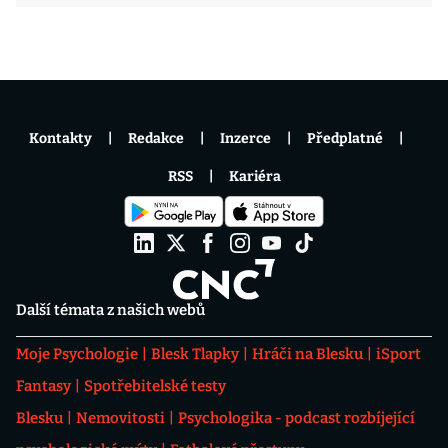
Kontakty
Redakce
Inzerce
Předplatné
RSS
Kariéra
Další témata z našich webů
Moje Psychologie
Blesk Tlapky
Hráči na Blesku
iSport
Fantasy
Spotřebitelské testy
Blesku
Nemovitosti
Psychologika - podcast rozbíjející