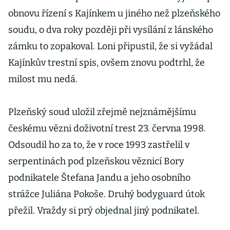
pohoršují se
obnovu řízení s Kajínkem u jiného než plzeňského
experti
soudu, o dva roky později při vysílání z lánského
zámku to zopakoval. Loni připustil, že si vyžádal
Kajínkův trestní spis, ovšem znovu podtrhl, že
milost mu nedá.
Plzeňský soud uložil zřejmě nejznámějšímu
českému vězni doživotní trest 23. června 1998.
Odsoudil ho za to, že v roce 1993 zastřelil v
serpentinách pod plzeňskou věznicí Bory
podnikatele Štefana Jandu a jeho osobního
strážce Juliána Pokoše. Druhý bodyguard útok
přežil. Vraždy si prý objednal jiný podnikatel.