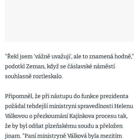
"Řekl jsem 'vážně uvažuji', ale to znamená hodně,"
podotkl Zeman, když se čáslavské náměstí
souhlasně roztleskalo.
Připomněl, že při nástupu do funkce prezidenta
požádal tehdejší ministryni spravedlnosti Helenu
Válkovou o přezkoumání Kajínkova procesu tak,
že by byl odňat plzeňskému soudu a přeložen
jinam. "Paní ministryně Válková byla mezitím