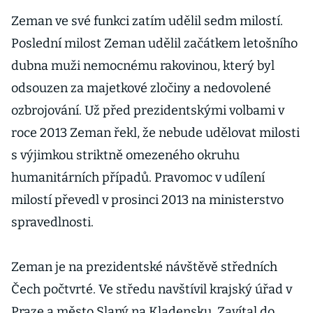
Zeman ve své funkci zatím udělil sedm milostí.
Poslední milost Zeman udělil začátkem letošního
dubna muži nemocnému rakovinou, který byl
odsouzen za majetkové zločiny a nedovolené
ozbrojování. Už před prezidentskými volbami v
roce 2013 Zeman řekl, že nebude udělovat milosti
s výjimkou striktně omezeného okruhu
humanitárních případů. Pravomoc v udílení
milostí převedl v prosinci 2013 na ministerstvo
spravedlnosti.
Zeman je na prezidentské návštěvě středních
Čech počtvrté. Ve středu navštívil krajský úřad v
Praze a město Slaný na Kladensku. Zavítal do