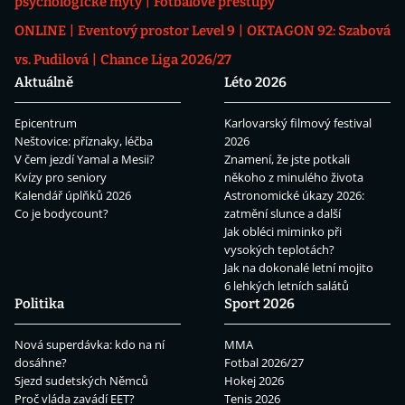
psychologické mýty
Fotbalové přestupy
ONLINE
Eventový prostor Level 9
OKTAGON 92: Szabová
vs. Pudilová
Chance Liga 2026/27
Aktuálně
Léto 2026
Epicentrum
Karlovarský filmový festival
Neštovice: příznaky, léčba
2026
V čem jezdí Yamal a Mesii?
Znamení, že jste potkali
Kvízy pro seniory
někoho z minulého života
Kalendář úplňků 2026
Astronomické úkazy 2026:
Co je bodycount?
zatmění slunce a další
Jak obléci miminko při
vysokých teplotách?
Jak na dokonalé letní mojito
6 lehkých letních salátů
Politika
Sport 2026
Nová superdávka: kdo na ní
MMA
dosáhne?
Fotbal 2026/27
Sjezd sudetských Němců
Hokej 2026
Proč vláda zavádí EET?
Tenis 2026