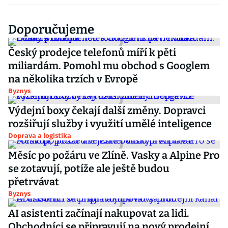
Doporučujeme
Český prodejce telefonů míří k pěti
miliardám. Pomohl mu obchod s Googlem
na několika trzích v Evropě
Byznys
Výdejní boxy čekají další změny. Dopravci
rozšiřují služby i využití umělé inteligence
Doprava a logistika
Měsíc po požáru ve Zlíně. Vasky a Alpine Pro
se zotavují, potíže ale ještě budou
přetrvávat
Byznys
AI asistenti začínají nakupovat za lidi.
Obchodníci se připravují na nový prodejní