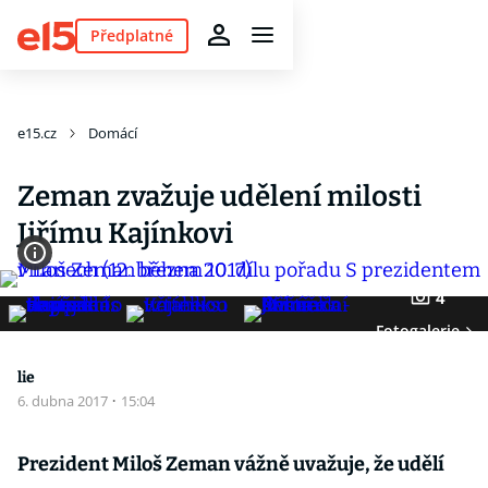
Předplatné
e15.cz
Domácí
Zeman zvažuje udělení milosti
Jiřímu Kajínkovi
4
Fotogalerie
lie
6. dubna 2017
·
15:04
Prezident Miloš Zeman vážně uvažuje, že udělí