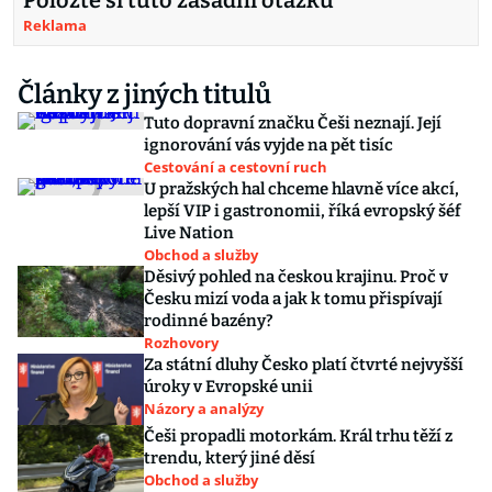
Položte si tuto zásadní otázku
Reklama
Články z jiných titulů
Tuto dopravní značku Češi neznají. Její
ignorování vás vyjde na pět tisíc
Cestování a cestovní ruch
U pražských hal chceme hlavně více akcí,
lepší VIP i gastronomii, říká evropský šéf
Live Nation
Obchod a služby
Děsivý pohled na českou krajinu. Proč v
Česku mizí voda a jak k tomu přispívají
rodinné bazény?
Rozhovory
Za státní dluhy Česko platí čtvrté nejvyšší
úroky v Evropské unii
Názory a analýzy
Češi propadli motorkám. Král trhu těží z
trendu, který jiné děsí
Obchod a služby