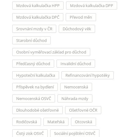
Mzdová kalkulačka HPP
Mzdová kalkulačka DPP
Mzdová kalkulačka DPČ
Převod měn
Srovnání mzdy v ČR
Důchodový věk
Starobní důchod
Osobní vyměřovací základ pro důchod
Předčasný důchod
Invalidní důchod
Hypoteční kalkulačka
Refinancování hypotéky
Příspěvek na bydlení
Nemocenská
Nemocenská OSVČ
Náhrada mzdy
Dlouhodobé ošetřovné
Ošetřovné OČR
Rodičovská
Mateřská
Otcovská
Čistý zisk OSVČ
Sociální pojištění OSVČ