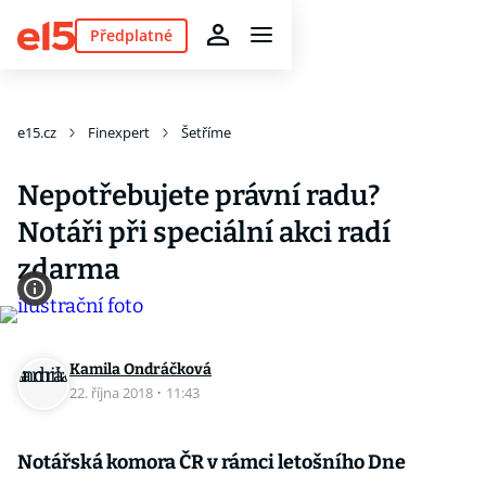
Předplatné
e15.cz
Finexpert
Šetříme
Nepotřebujete právní radu?
Notáři při speciální akci radí
zdarma
Kamila Ondráčková
22. října 2018
·
11:43
Notářská komora ČR v rámci letošního Dne