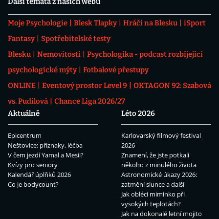
Další témata z našich webů
Moje Psychologie
Blesk Tlapky
Hráči na Blesku
iSport
Fantasy
Spotřebitelské testy
Blesku
Nemovitosti
Psychologika - podcast rozbíjející
psychologické mýty
Fotbalové přestupy
ONLINE
Eventový prostor Level 9
OKTAGON 92: Szabová
vs. Pudilová
Chance Liga 2026/27
Aktuálně
Léto 2026
Epicentrum
Karlovarský filmový festival
Neštovice: příznaky, léčba
2026
V čem jezdí Yamal a Mesii?
Znamení, že jste potkali
Kvízy pro seniory
někoho z minulého života
Kalendář úplňků 2026
Astronomické úkazy 2026:
Co je bodycount?
zatmění slunce a další
Jak obléci miminko při
vysokých teplotách?
Jak na dokonalé letní mojito