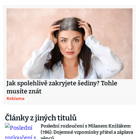
Jak spolehlivě zakryjete šediny? Tohle
musíte znát
Reklama
Články z jiných titulů
Poslední rozloučení s Milanem Knížákem
(†86): Dojemné vzpomínky přátel a záplava
věnců