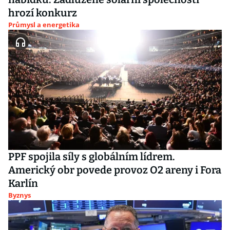
hrozí konkurz
Průmysl a energetika
PPF spojila síly s globálním lídrem.
Americký obr povede provoz O2 areny i Fora
Karlín
Byznys