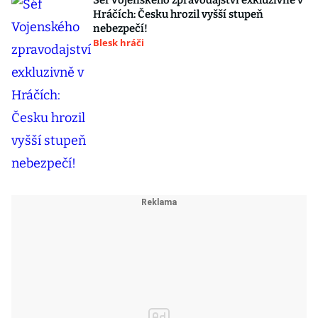
Šéf Vojenského zpravodajství exkluzivně v
Hráčích: Česku hrozil vyšší stupeň
nebezpečí!
Blesk hráči