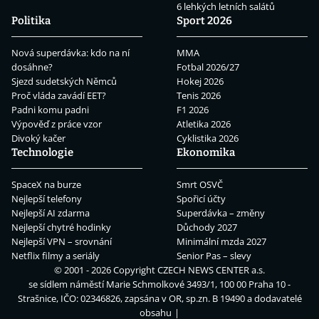
6 lehkých letních salátů
Politika
Sport 2026
Nová superdávka: kdo na ní
MMA
dosáhne?
Fotbal 2026/27
Sjezd sudetských Němců
Hokej 2026
Proč vláda zavádí EET?
Tenis 2026
Padni komu padni
F1 2026
Výpověď z práce vzor
Atletika 2026
Divoký kačer
Cyklistika 2026
Technologie
Ekonomika
SpaceX na burze
Smrt OSVČ
Nejlepší telefony
Spořicí účty
Nejlepší AI zdarma
Superdávka – změny
Nejlepší chytré hodinky
Důchody 2027
Nejlepší VPN – srovnání
Minimální mzda 2027
Netflix filmy a seriály
Senior Pas – slevy
© 2001 - 2026 Copyright
CZECH NEWS CENTER a.s.
se sídlem náměstí Marie Schmolkové 3493/1, 100 00 Praha 10 -
Strašnice, IČO: 02346826, zapsána v OR, sp.zn. B 19490 a dodavatelé
obsahu