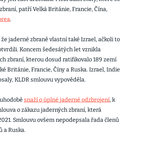
zbraní, patří Velká Británie, Francie, Čína,
orea
.
e jaderné zbraně vlastní také Izrael, ačkoli to
otvrdili. Koncem šedesátých let vznikla
h zbraní, kterou dosud ratifikovalo 189 zemí
é Británie, Francie, Číny a Ruska. Izrael, Indie
aly, KLDR smlouvu vypověděla.
louhodobě
snaží o úplné jaderné odzbrojení
, k
louva o zákazu jaderných zbraní, která
e 2021. Smlouvu ovšem nepodepsala řada členů
ů a Ruska.