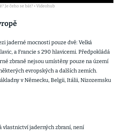
? Je čeho se bát? • Videohub
vropě
zi jaderné mocnosti pouze dvě: Velká
hlavic, a Francie s 290 hlavicemi. Předpokládá
erné zbraně nejsou umístěny pouze na území
v některých evropských a dalších zemích.
ákladny v Německu, Belgii, Itálii, Nizozemsku
 vlastnictví jaderných zbraní, není