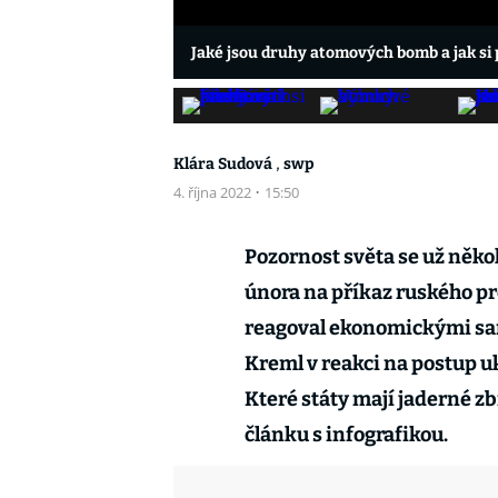
Jaké jsou druhy atomových bomb a jak si 
,
Klára Sudová
swp
4. října 2022
·
15:50
Pozornost světa se už někol
února na příkaz ruského pr
reagoval ekonomickými sa
Kreml v reakci na postup 
Které státy mají jaderné zb
článku s infografikou.