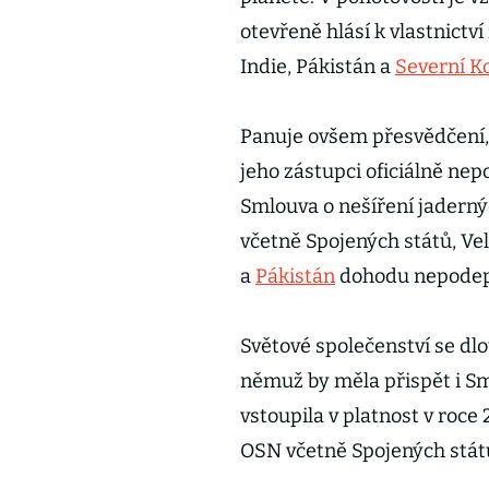
otevřeně hlásí k vlastnictví 
Indie, Pákistán a
Severní K
Panuje ovšem přesvědčení, ž
jeho zástupci oficiálně nep
Smlouva o nešíření jadernýc
včetně Spojených států, Velk
a
Pákistán
dohodu nepodeps
Světové společenství se d
němuž by měla přispět i Sm
vstoupila v platnost v roc
OSN včetně Spojených stát