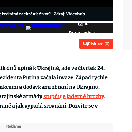
před nimi zachránit život?
| Zdroj: Videohub
4
Fotogalerie
Diskuze (
0
)
ik dnů upíná k Ukrajině, kde ve čtvrtek 24.
ezidenta Putina začala invaze. Západ rychle
nkcemi a dodávkami zbraní na Ukrajinu.
ukrajinské armády
stupňuje jaderné hrozby
.
raně a jak vypadá srovnání. Dozvíte se v