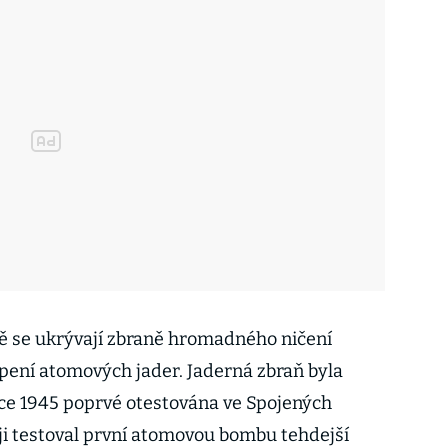
 se ukrývají zbraně hromadného ničení
ěpení atomových jader. Jaderná zbraň byla
ce 1945 poprvé otestována ve Spojených
ěji testoval první atomovou bombu tehdejší