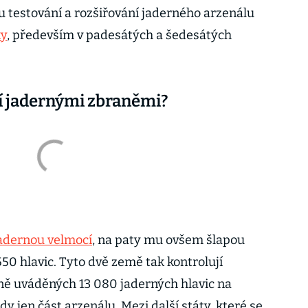
u testování a rozšiřování jaderného arzenálu
ky
, především v padesátých a šedesátých
jí jadernými zbraněmi?
adernou velmocí
, na paty mu ovšem šlapou
550 hlavic. Tyto dvě země tak kontrolují
ně uváděných 13 080 jaderných hlavic na
dy jen část arzenálu. Mezi další státy, které se