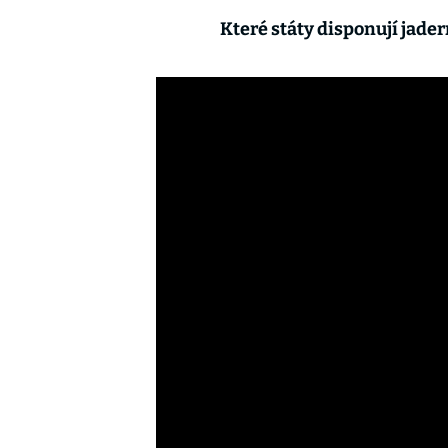
Které státy disponují jade