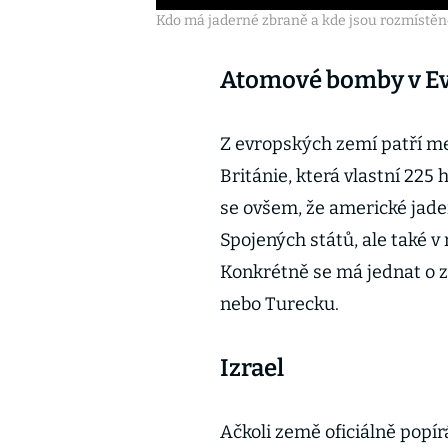
Kdo má jaderné zbraně a kde jsou rozmístěné
Atomové bomby v E
Z evropských zemí patří me
Británie, která vlastní 225 
se ovšem, že americké jad
Spojených států, ale také 
Konkrétně se má jednat o z
nebo Turecku.
Izrael
Ačkoli země oficiálně popírá