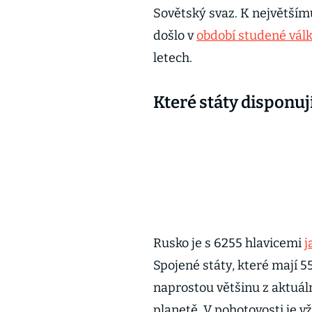
Sovětský svaz. K největším
došlo v
období studené vál
letech.
Které státy disponu
Rusko je s 6255 hlavicemi
j
Spojené státy, které mají 5
naprostou většinu z aktuál
planetě. V pohotovosti je vž