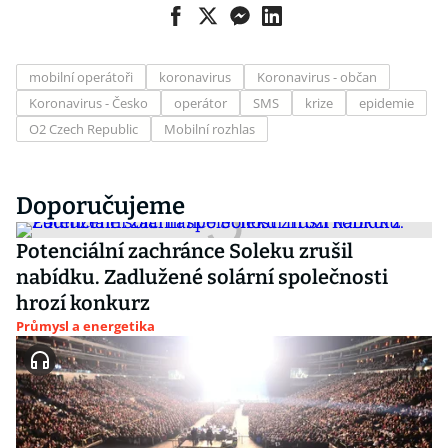
mobilní operátoři
koronavirus
Koronavirus - občan
Koronavirus - Česko
operátor
SMS
krize
epidemie
O2 Czech Republic
Mobilní rozhlas
Doporučujeme
Potenciální zachránce Soleku zrušil
nabídku. Zadlužené solární společnosti
hrozí konkurz
Průmysl a energetika