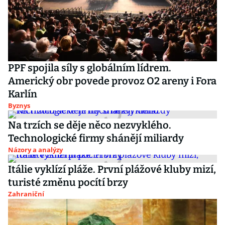
PPF spojila síly s globálním lídrem.
Americký obr povede provoz O2 areny i Fora
Karlín
Byznys
Na trzích se děje něco nezvyklého.
Technologické firmy shánějí miliardy
Názory a analýzy
Itálie vyklízí pláže. První plážové kluby mizí,
turisté změnu pocítí brzy
Zahraniční