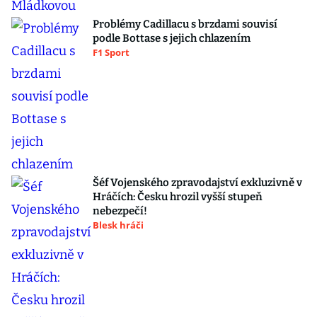
Problémy Cadillacu s brzdami souvisí
podle Bottase s jejich chlazením
F1 Sport
Šéf Vojenského zpravodajství exkluzivně v
Hráčích: Česku hrozil vyšší stupeň
nebezpečí!
Blesk hráči