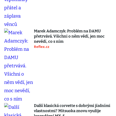
Marek Adamczyk: Problém na DAMU
přetrvává. Všichni o něm vědí, jen moc
nevědí, co s ním
Reflex.cz
Další klasická corvette s dobrými jízdními
vlastnostmi? Mitsuoka znovu využije