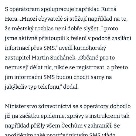
Samosprávy
chtějí po vládě
S operátorem spolupracuje například Kutná
podporu
Hora. „Mnozí obyvatelé si stěžují například na to,
že městský rozhlas není dobře slyšet. I proto
jsme aktivně přistoupili k řešení v podobě zasílání
informací přes SMS,“ uvedl kutnohorský
zastupitel Martin Suchánek. „Občané pro to
nemusejí dělat nic, nikde se registrovat, a přesto
jim informační SMS budou chodit samy na
jakýkoliv typ telefonu,“ dodal.
Ministerstvo zdravotnictví se s operátory dohodlo
již na začátku epidemie, zprávy s instrukcemi tak
například přišly všem Čechům v zahraničí. Se
zpožděním také prostřednictvím SMS vláda