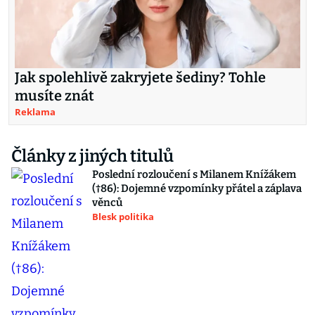
Jak spolehlivě zakryjete šediny? Tohle
musíte znát
Reklama
Články z jiných titulů
Poslední rozloučení s Milanem Knížákem
(†86): Dojemné vzpomínky přátel a záplava
věnců
Blesk politika