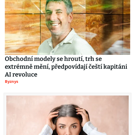
Obchodní modely se hroutí, trh se
extrémně mění, předpovídají čeští kapitáni
AI revoluce
Byznys