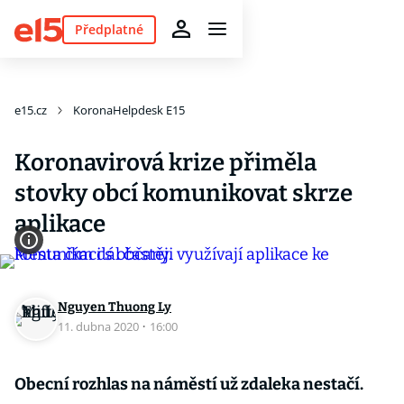
Předplatné
e15.cz
KoronaHelpdesk E15
Koronavirová krize přiměla
stovky obcí komunikovat skrze
aplikace
Nguyen Thuong Ly
11. dubna 2020
·
16:00
Obecní rozhlas na náměstí už zdaleka nestačí.