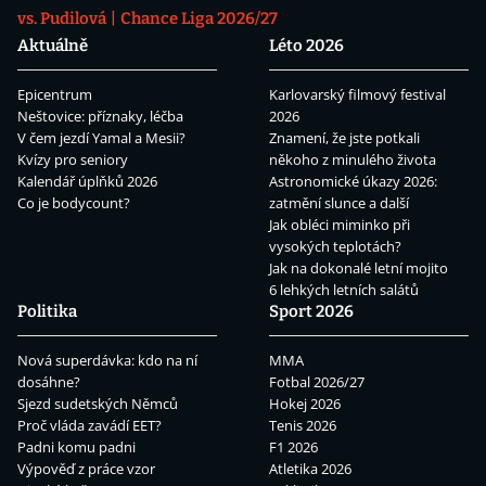
vs. Pudilová
Chance Liga 2026/27
Aktuálně
Léto 2026
Epicentrum
Karlovarský filmový festival
Neštovice: příznaky, léčba
2026
V čem jezdí Yamal a Mesii?
Znamení, že jste potkali
Kvízy pro seniory
někoho z minulého života
Kalendář úplňků 2026
Astronomické úkazy 2026:
Co je bodycount?
zatmění slunce a další
Jak obléci miminko při
vysokých teplotách?
Jak na dokonalé letní mojito
6 lehkých letních salátů
Politika
Sport 2026
Nová superdávka: kdo na ní
MMA
dosáhne?
Fotbal 2026/27
Sjezd sudetských Němců
Hokej 2026
Proč vláda zavádí EET?
Tenis 2026
Padni komu padni
F1 2026
Výpověď z práce vzor
Atletika 2026