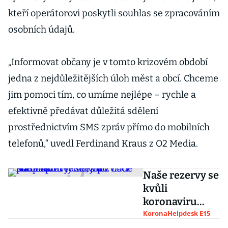
kteří operátorovi poskytli souhlas se zpracováním
osobních údajů.
„Informovat občany je v tomto krizovém období
jedna z nejdůležitějších úloh měst a obcí. Chceme
jim pomoci tím, co umíme nejlépe – rychle a
efektivně předávat důležitá sdělení
prostřednictvím SMS zpráv přímo do mobilních
telefonů,“ uvedl Ferdinand Kraus z O2 Media.
Naše rezervy se
kvůli
koronaviru
tenčí, zní z obcí.
KoronaHelpdesk E15