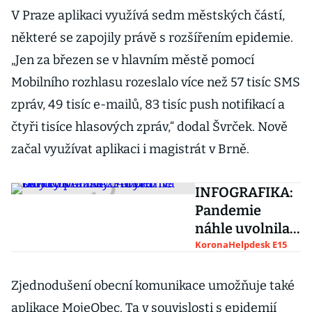
V Praze aplikaci využívá sedm městských částí,
některé se zapojily právě s rozšířením epidemie.
„Jen za březen se v hlavním městě pomocí
Mobilního rozhlasu rozeslalo více než 57 tisíc SMS
zpráv, 49 tisíc e-mailů, 83 tisíc push notifikací a
čtyři tisíce hlasových zpráv,“ dodal Švrček. Nově
začal využívat aplikaci i magistrát v Brně.
INFOGRAFIKA:
Pandemie
náhle uvolnila z
Airbnb stovky
KoronaHelpdesk E15
pražských bytů.
Na celý rok
Zjednodušení obecní komunikace umožňuje také
aplikace MojeObec. Ta v souvislosti s epidemií