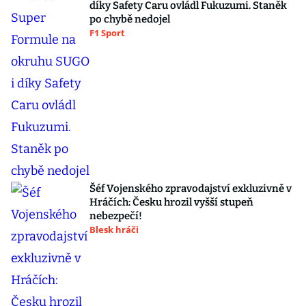
díky Safety Caru ovládl Fukuzumi. Staněk
po chybě nedojel
F1 Sport
Šéf Vojenského zpravodajství exkluzivně v
Hráčích: Česku hrozil vyšší stupeň
nebezpečí!
Blesk hráči