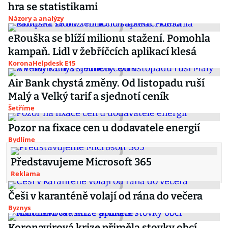
hra se statistikami
Názory a analýzy
eRouška se blíží milionu stažení. Pomohla
kampaň. Lidl v žebříčcích aplikací klesá
KoronaHelpdesk E15
Air Bank chystá změny. Od listopadu ruší
Malý a Velký tarif a sjednotí ceník
Šetříme
Pozor na fixace cen u dodavatele energií
Bydlíme
Představujeme Microsoft 365
Reklama
Češi v karanténě volají od rána do večera
Byznys
Koronavirová krize přiměla stovky obcí