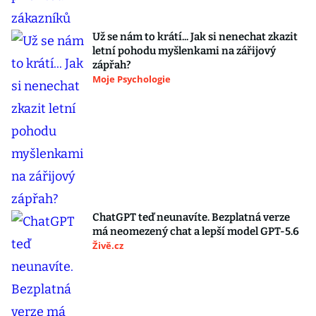
Už se nám to krátí... Jak si nenechat zkazit
letní pohodu myšlenkami na zářijový
zápřah?
Moje Psychologie
ChatGPT teď neunavíte. Bezplatná verze
má neomezený chat a lepší model GPT-5.6
Živě.cz