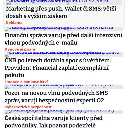
Marketing přes push, Wallet či SMS: větší
dosah s vyšším ziskem
Reklama
Finanční správa varuje před další intenzivní
vlnou podvodných e-mailů
Daňové přiznání
ČNB po letech dotáhla spor s úvěrářem.
Provident Financial zaplatí exemplární
pokutu
Finance a bankovnictví
Pozor na novou vlnu podvodných SMS
zpráv, varují bezpečnostní experti O2
Kybernetická bezpečnost
Česká spořitelna varuje klienty před
podvodníky. Jak poznat podezřelé