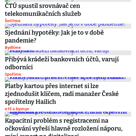
ČTÚ spustil srovnávač cen
telekomunikačních služeb
Šetříme
Sjednání hypotéky: Jak je to v době
pandemie?
Bydlíme
Přibývá krádeží bankovních účtů, varují
odborníci
Spoříme
Platby kartou přes internet si lze
zjednodušit klíčem, radí manažer České
spořitelny Hailich
e15 a byznys
Kapacitní problém s registracemi na
očkování vyřeší hlavně rozložení náporu,