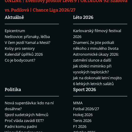
ONLINE
Eventový prostor Level 9
OKTAGON 92: Szabová
vs. Pudilová
Chance Liga 2026/27
Aktuálně
Léto 2026
Epicentrum
Karlovarský filmový festival
Neštovice: příznaky, léčba
2026
V čem jezdí Yamal a Mesii?
Znamení, že jste potkali
Kvízy pro seniory
někoho z minulého života
Kalendář úplňků 2026
Astronomické úkazy 2026:
Co je bodycount?
zatmění slunce a další
Jak obléci miminko při
vysokých teplotách?
Jak na dokonalé letní mojito
6 lehkých letních salátů
Politika
Sport 2026
Nová superdávka: kdo na ní
MMA
dosáhne?
Fotbal 2026/27
Sjezd sudetských Němců
Hokej 2026
Proč vláda zavádí EET?
Tenis 2026
Padni komu padni
F1 2026