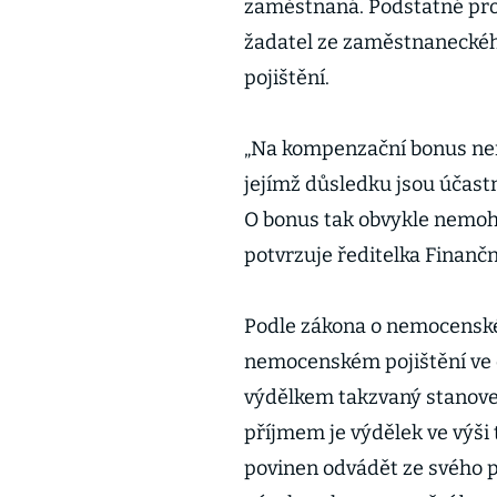
zaměstnaná. Podstatné pro 
žadatel ze zaměstnanecké
pojištění.
„Na kompenzační bonus nema
jejímž důsledku jsou účas
O bonus tak obvykle nemoh
potvrzuje ředitelka Finančn
Podle zákona o nemocenském
nemocenském pojištění ve 
výdělkem takzvaný stanove
příjmem je výdělek ve výši 
povinen odvádět ze svého 