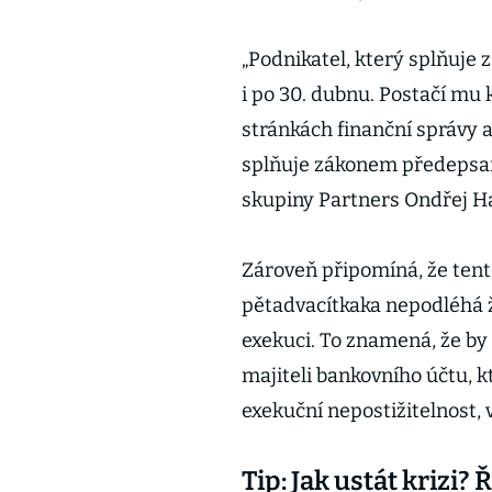
„Podnikatel, který splňuje
i po 30. dubnu. Postačí mu
stránkách finanční správy a
splňuje zákonem předepsan
skupiny Partners Ondřej H
Zároveň připomíná, že ten
pětadvacítkaka nepodléhá 
exekuci. To znamená, že by
majiteli bankovního účtu, 
exekuční nepostižitelnost, v
Tip: Jak ustát krizi