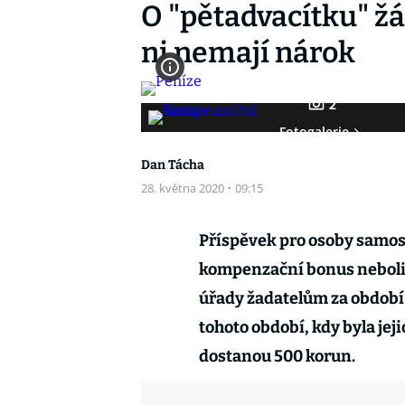
O "pětadvacítku" žád
ni nemají nárok
2
Fotogalerie
Dan Tácha
28. května 2020
·
09:15
Příspěvek pro osoby samos
kompenzační bonus neboli
úřady žadatelům za období 
tohoto období, kdy byla je
dostanou 500 korun.