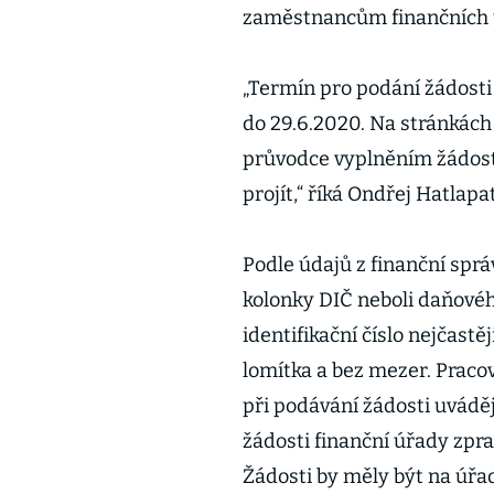
zaměstnancům finančních 
„Termín pro podání žádosti
do 29.6.2020. Na stránkách 
průvodce vyplněním žádosti
projít,“ říká Ondřej Hatlapa
Podle údajů z finanční spr
kolonky DIČ neboli daňovéh
identifikační číslo nejčast
lomítka a bez mezer. Pracov
při podávání žádosti uváděj
žádosti finanční úřady zpr
Žádosti by měly být na úřad