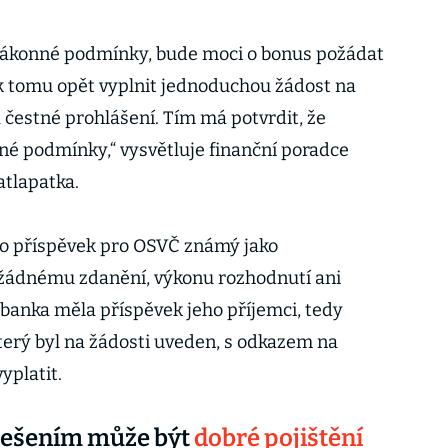
 zákonné podmínky, bude moci o bonus požádat
 k tomu opět vyplnit jednoduchou žádost na
 čestné prohlášení. Tím má potvrdit, že
é podmínky,“ vysvětluje finanční poradce
atlapatka.
to příspěvek pro OSVČ známý jako
žádnému zdanění, výkonu rozhodnutí ani
 banka měla příspěvek jeho příjemci, tedy
který byl na žádosti uveden, s odkazem na
yplatit.
? Řešením může být
dobré pojištění