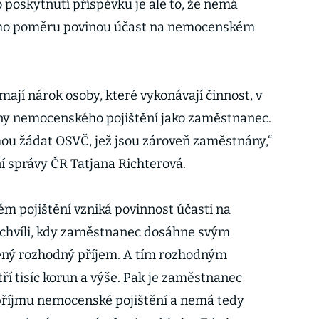
poskytnutí příspěvku je ale to, že nemá
ho poměru povinou účast na nemocenském
jí nárok osoby, které vykonávají činnost, v
tny nemocenského pojištění jako zaměstnanec.
ou žádat OSVČ, jež jsou zároveň zaměstnány,“
í správy ČR Tatjana Richterová.
 pojištění vzniká povinnost účasti na
chvíli, kdy zaměstnanec dosáhne svým
ný rozhodný příjem. A tím rozhodným
tří tisíc korun a výše. Pak je zaměstnanec
příjmu nemocenské pojištění a nemá tedy