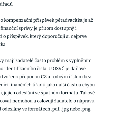
úřadů.
 o kompenzační příspěvek pětadvacítka je až
finanční správy je přitom dostupný i
 o příspěvek, který doporučuji si nejprve
tka.
ávy mají žadatelé často problém s vyplněním
o identifikačního čísla. U OSVČ je daňové
ěji tvořeno přeponou CZ a rodným číslem bez
níci finančních úřadů jako další častou chybu
í, jejich odeslání ve špatném formátu. Takové
acovat nemohou a oslovují žadatele o nápravu.
 odeslány ve formátech .pdf, .jpg nebo .png.