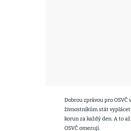
Dobrou zprávou pro OSVČ v t
živnostníkům stát vyplácet 
korun za každý den. A to až
OSVČ omezují.