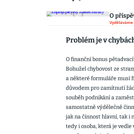
O příspě
Vyděláváme
Problém je v chybác
O finanční bonus pětadvací
Bohužel chybovost ze stran
a některé formuláře musí f
důvodem pro zamítnutí žád
souběh podnikání a zaměst
samostatně výdělečně činná
jak na činnost hlavní, tak i
tedy i osoba, která je vedl