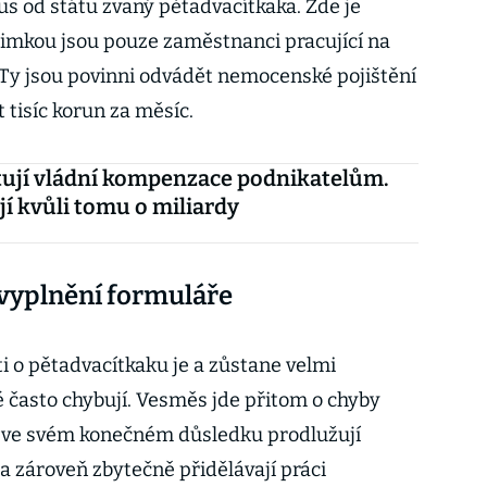
 od státu zvaný pětadvacítkaka. Zde je
ýjimkou jsou pouze zaměstnanci pracující na
Ty jsou povinni odvádět nemocenské pojištění
 tisíc korun za měsíc.
ují vládní kompenzace podnikatelům.
jí kvůli tomu o miliardy
 vyplnění formuláře
ti o pětadvacítkaku je a zůstane velmi
 často chybují. Vesměs jde přitom o chyby
é ve svém konečném důsledku prodlužují
 zároveň zbytečně přidělávají práci