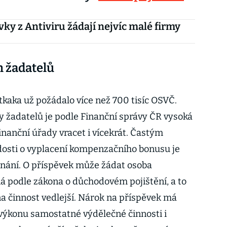
vky z Antiviru žádají nejvíc malé firmy
h žadatelů
tkaka už požádalo více než 700 tisíc OSVČ.
y žadatelů je podle Finanční správy ČR vysoká
inanční úřady vracet i vícekrát. Častým
osti o vyplacení kompenzačního bonusu je
nání. O příspěvek může žádat osoba
 podle zákona o důchodovém pojištění, a to
 na činnost vedlejší. Nárok na příspěvek má
e výkonu samostatné výdělečné činnosti i