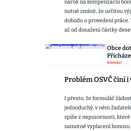
nárok na kompenzační bonus
nutné zmínit, že určitou v
dohodu o provedení práce. 
až od dosažení částky deset
Obce dot
Přicháze
Domácí
Problém OSVČ činí i
I přesto, že formulář žádos
jednoduchý, v něm žadatelé
spíše z nepozornosti, kter
samotné vyplacení bonusu a