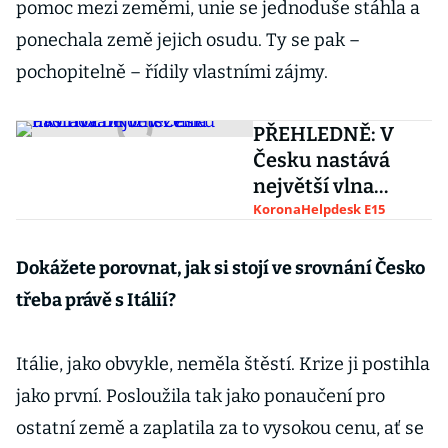
pomoc mezi zeměmi, unie se jednoduše stáhla a
ponechala země jejich osudu. Ty se pak –
pochopitelně – řídily vlastními zájmy.
PŘEHLEDNĚ: V
Česku nastává
největší vlna
uvolňování
KoronaHelpdesk E15
omezení
Dokážete porovnat, jak si stojí ve srovnání Česko
třeba právě s Itálií?
Itálie, jako obvykle, neměla štěstí. Krize ji postihla
jako první. Posloužila tak jako ponaučení pro
ostatní země a zaplatila za to vysokou cenu, ať se