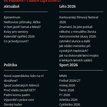
vs. Pudilová
Chance Liga 2026/27
Aktuálně
Léto 2026
Epicentrum
Karlovarský filmový festival
Neštovice: příznaky, léčba
2026
V čem jezdí Yamal a Mesii?
Znamení, že jste potkali
Kvízy pro seniory
někoho z minulého života
Kalendář úplňků 2026
Astronomické úkazy 2026:
Co je bodycount?
zatmění slunce a další
Jak obléci miminko při
vysokých teplotách?
Jak na dokonalé letní mojito
6 lehkých letních salátů
Politika
Sport 2026
Nová superdávka: kdo na ní
MMA
dosáhne?
Fotbal 2026/27
Sjezd sudetských Němců
Hokej 2026
Proč vláda zavádí EET?
Tenis 2026
Padni komu padni
F1 2026
Výpověď z práce vzor
Atletika 2026
Divoký kačer
Cyklistika 2026