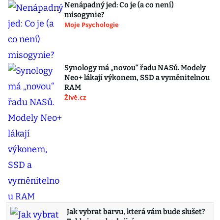
Nenápadný jed: Co je (a co není)
misogynie?
Moje Psychologie
Synology má „novou“ řadu NASů. Modely
Neo+ lákají výkonem, SSD a vyměnitelnou
RAM
Živě.cz
Jak vybrat barvu, která vám bude slušet?