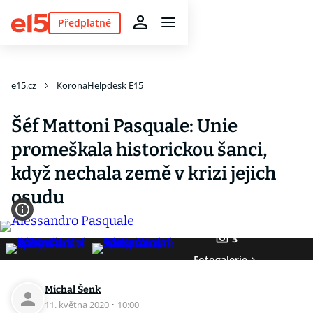
Předplatné
e15.cz
KoronaHelpdesk E15
Šéf Mattoni Pasquale: Unie
promeškala historickou šanci,
když nechala země v krizi jejich
osudu
3
Fotogalerie
Michal Šenk
11. května 2020
·
10:00