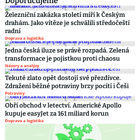
Doporučujeme
Železniční zakázka století míří k Českým
drahám. Jako vítěze je schválili středočeští
radní
Doprava a logistika
Jedna česká iluze se právě rozpadá. Zelená
transformace je pojistkou proti chaosu
Názory a analýzy
Tekuté zlato opět dostojí své přezdívce.
Zdražení běžné potraviny brzy pocítí i Češi
Potraviny
Obří obchod v letectví. Americké Apollo
kupuje easyJet za 161 miliard korun
Doprava a logistika