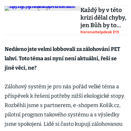
Každý by v této
krizi dělal chyby,
jen Bůh by to
zařídil líp, říká
KoronaHelpdesk E15
pivovarník
Bernard
Nedávno jste velmi lobbovali za zálohování PET
lahví. Toto téma asi nyní není aktuální, řeší se
jiné věci, ne?
Zálohový systém je pro nás pořád velké téma a
příspěvek k řešení potřeby nižší ekologické stopy.
Rozběhli jsme s partnerem, e-shopem Košík.cz,
pilotní program takového systému a s výsledky
jsme spokojeni. Lidé si často kupují zálohovanou