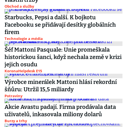
Obchod a služby
Starbucks, Pepsi a další. K bojkotu
Facebooku se přidávají desítky globálních
firem
Technologie a média
Šéf Mattoni Pasquale: Unie promeškala
historickou šanci, když nechala země v krizi
jejich osudu
KoronaHelpdesk E15
Výrobce minerálek Mattoni hlásí rekordní
šňůru: Utržil 15,5 miliardy
Potraviny
Akcie Avastu padají. Firma prodávala data
uživatelů, inkasovala miliony dolarů
Burzy a trhy