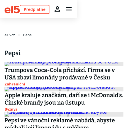
Předplatné
e15.cz
Pepsi
Pepsi
Trumpova Coca-Cola přichází. Firma se v
USA zbaví limonády prodávané v Česku
Zahraniční
Apple kraluje značkám, daří se i McDonald’s.
Čínské brandy jsou na ústupu
Byznys
Pepsi ve vánoční reklamě nabádá, abyste
míchali její limonádu s mlékem