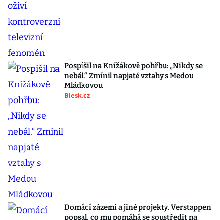
Pospíšil na Knížákově pohřbu: „Nikdy se
nebál.“ Zmínil napjaté vztahy s Medou
Mládkovou
Blesk.cz
Domácí zázemí a jiné projekty. Verstappen
popsal, co mu pomáhá se soustředit na