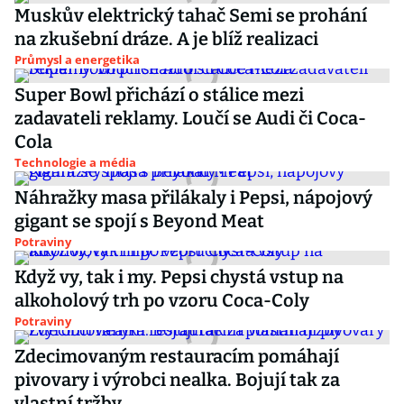
Muskův elektrický tahač Semi se prohání
na zkušební dráze. A je blíž realizaci
Průmysl a energetika
Super Bowl přichází o stálice mezi
zadavateli reklamy. Loučí se Audi či Coca-
Cola
Technologie a média
Náhražky masa přilákaly i Pepsi, nápojový
gigant se spojí s Beyond Meat
Potraviny
Když vy, tak i my. Pepsi chystá vstup na
alkoholový trh po vzoru Coca-Coly
Potraviny
Zdecimovaným restauracím pomáhají
pivovary i výrobci nealka. Bojují tak za
vlastní tržby