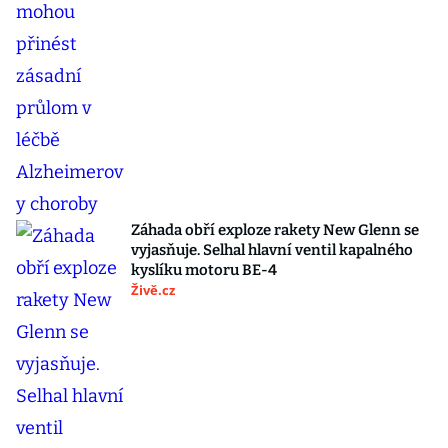
Záhada obří exploze rakety New Glenn se
vyjasňuje. Selhal hlavní ventil kapalného
kyslíku motoru BE-4
Živě.cz