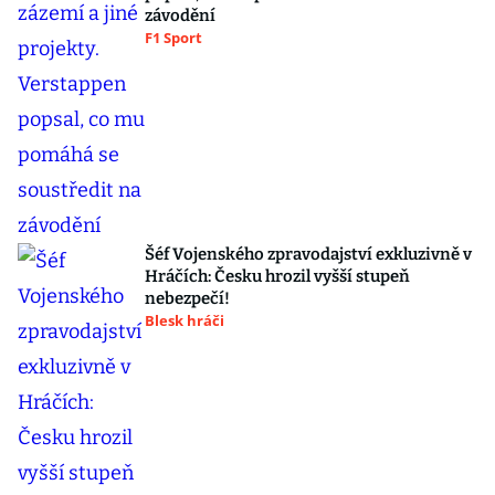
závodění
F1 Sport
Šéf Vojenského zpravodajství exkluzivně v
Hráčích: Česku hrozil vyšší stupeň
nebezpečí!
Blesk hráči