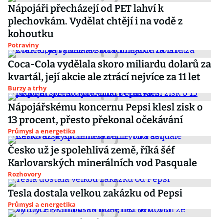
Nápojáři přecházejí od PET lahví k
plechovkám. Vydělat chtějí i na vodě z
kohoutku
Potraviny
Coca-Cola vydělala skoro miliardu dolarů za
kvartál, její akcie ale ztrácí nejvíce za 11 let
Burzy a trhy
Nápojářskému koncernu Pepsi klesl zisk o
13 procent, přesto překonal očekávání
Průmysl a energetika
Česko už je spolehlivá země, říká šéf
Karlovarských minerálních vod Pasquale
Rozhovory
Tesla dostala velkou zakázku od Pepsi
Průmysl a energetika