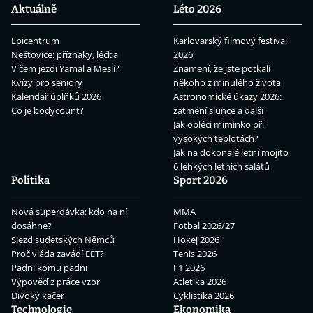
Aktuálně
Léto 2026
Epicentrum
Karlovarský filmový festival
Neštovice: příznaky, léčba
2026
V čem jezdí Yamal a Mesii?
Znamení, že jste potkali
Kvízy pro seniory
někoho z minulého života
Kalendář úplňků 2026
Astronomické úkazy 2026:
Co je bodycount?
zatmění slunce a další
Jak obléci miminko při
vysokých teplotách?
Jak na dokonalé letní mojito
6 lehkých letních salátů
Politika
Sport 2026
Nová superdávka: kdo na ní
MMA
dosáhne?
Fotbal 2026/27
Sjezd sudetských Němců
Hokej 2026
Proč vláda zavádí EET?
Tenis 2026
Padni komu padni
F1 2026
Výpověď z práce vzor
Atletika 2026
Divoký kačer
Cyklistika 2026
Technologie
Ekonomika