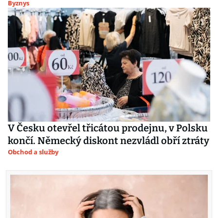
Byznys
V Česku otevřel třicátou prodejnu, v Polsku
končí. Německý diskont nezvládl obří ztráty
Obchod a služby