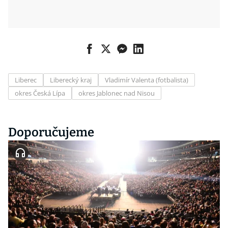
Liberec
Liberecký kraj
Vladimír Valenta (fotbalista)
okres Česká Lípa
okres Jablonec nad Nisou
Doporučujeme