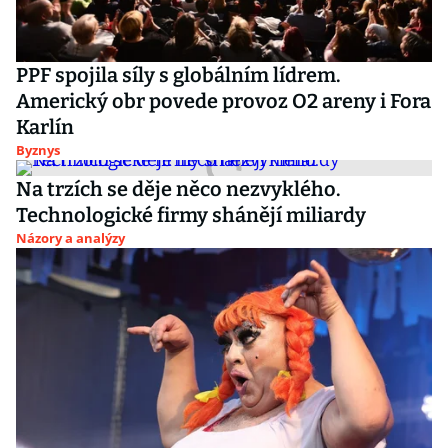
PPF spojila síly s globálním lídrem.
Americký obr povede provoz O2 areny i Fora
Karlín
Byznys
Na trzích se děje něco nezvyklého.
Technologické firmy shánějí miliardy
Názory a analýzy