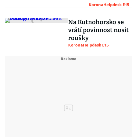
kém kraji se
KoronaHelpdesk E15
budou nosit
roušky v MHD
Na Kutnohorsko se
i vnitřních
vrátí povinnost nosit
prostorách
roušky
KoronaHelpdesk E15