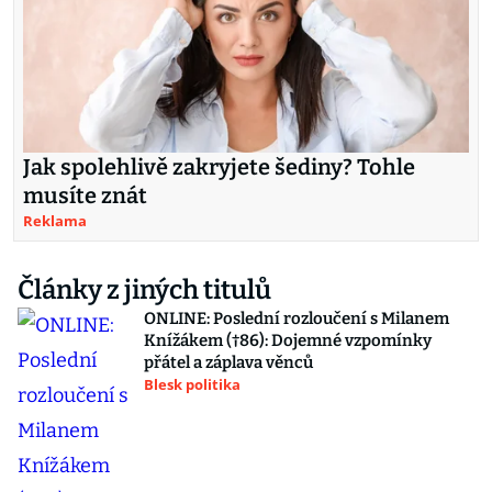
Jak spolehlivě zakryjete šediny? Tohle
musíte znát
Reklama
Články z jiných titulů
ONLINE: Poslední rozloučení s Milanem
Knížákem (†86): Dojemné vzpomínky
přátel a záplava věnců
Blesk politika