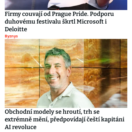
Firmy couvají od Prague Pride. Podporu
duhovému festivalu škrtl Microsoft i
Deloitte
Byznys
Obchodní modely se hroutí, trh se
extrémně mění, předpovídají čeští kapitáni
AI revoluce