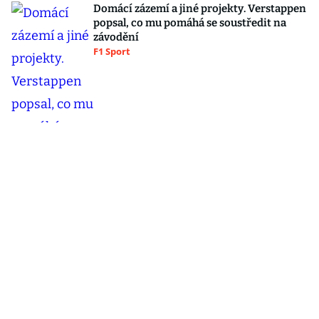
Domácí zázemí a jiné projekty. Verstappen
popsal, co mu pomáhá se soustředit na
závodění
F1 Sport
Šéf Vojenského zpravodajství exkluzivně v
Hráčích: Česku hrozil vyšší stupeň
nebezpečí!
Blesk hráči