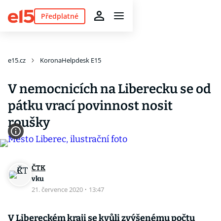
Předplatné
e15.cz
KoronaHelpdesk E15
V nemocnicích na Liberecku se od
pátku vrací povinnost nosit
roušky
ČTK
vku
21. července 2020
·
13:47
V Libereckém kraji se kvůli zvýšenému počtu