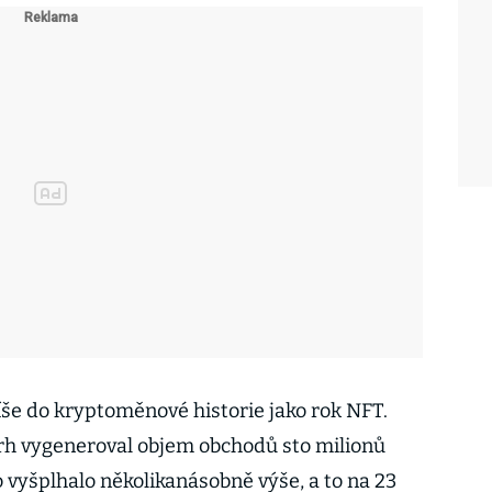
še do kryptoměnové historie jako rok NFT.
trh vygeneroval objem obchodů sto milionů
lo vyšplhalo několikanásobně výše, a to na 23