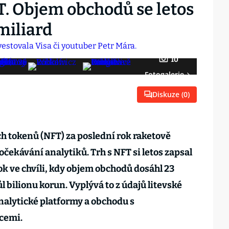
. Objem obchodů se letos
miliard
10
Fotogalerie
Diskuze (
0
)
h tokenů (NFT) za poslední rok raketově
 očekávání analytiků. Trh s NFT si letos zapsal
ok ve chvíli, kdy objem obchodů dosáhl 23
l bilionu korun. Vyplývá to z údajů litevské
alytické platformy a obchodu s
cemi.