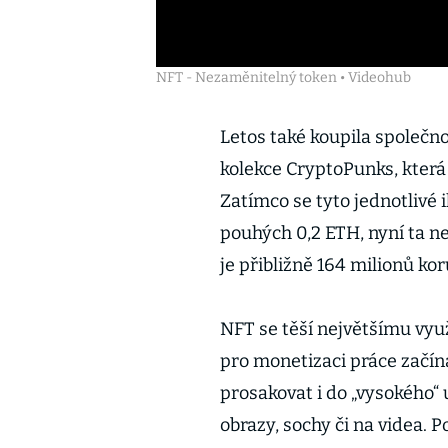
NFT - Nezaměnitelný token • Videohub
Letos také koupila společno
kolekce CryptoPunks, která 
Zatímco se tyto jednotlivé 
pouhých 0,2 ETH, nyní ta n
je přibližně 164 milionů k
NFT se těší největšímu vyu
pro monetizaci práce začín
prosakovat i do „vysokého“ u
obrazy, sochy či na videa. 