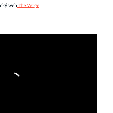
ický web
The Verge
.