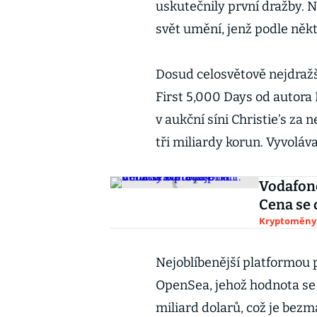
uskutečnily první dražby.
svět umění, jenž podle někt
Dosud celosvětově nejdraž
First 5,000 Days od autora 
v aukční síni Christie’s za 
tři miliardy korun. Vyvoláv
Vodafone
Cena se 
Kryptoměny
Nejoblíbenější platformou p
OpenSea, jehož hodnota se
miliard dolarů, což je bez