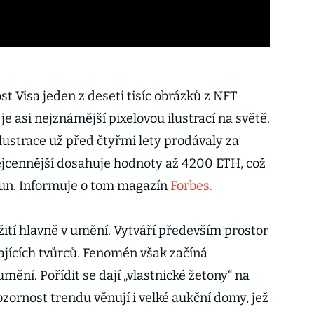
st Visa jeden z deseti tisíc obrázků z NFT
je asi nejznámější pixelovou ilustrací na světě.
ilustrace už před čtyřmi lety prodávaly za
ejcennější dosahuje hodnoty až 4200 ETH, což
orun. Informuje o tom magazín
Forbes.
žití hlavně v umění. Vytváří především prostor
ajících tvůrců. Fenomén však začíná
mění. Pořídit se dají „vlastnické žetony“ na
Pozornost trendu věnují i velké aukční domy, jež