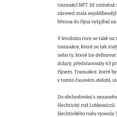
transakcí NFT. Již zmíněná
zároveň stala nejoblíbenější
března do října vyšplhal na 
V letošním roce se také na 
transakce, které se tak sta
nebo ty, které lze definovat 
dolary, představovaly 63 p
říjnem. Transakce, které byl
v tomto časovém období, u
Do obchodování s nezaměnit
šlechtický rod Lobkowiczů.
šlechtického rodu vynesla 