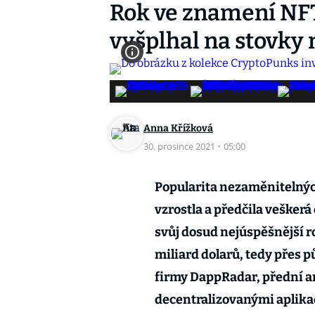
Rok ve znamení NFT
vyšplhal na stovky 
Anna Křížková
30. prosince 2021
·
05:00
Popularita nezaměnitelnýc
vzrostla a předčila veškerá
svůj dosud nejúspěšnější r
miliard dolarů, tedy přes pů
firmy DappRadar, přední an
decentralizovanými aplika