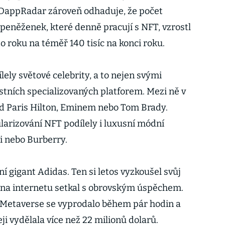
 DappRadar zároveň odhaduje, že počet
eněženek, které denně pracují s NFT, vzrostl
to roku na téměř 140 tisíc na konci roku.
lely světové celebrity, a to nejen svými
stních specializovaných platforem. Mezi ně v
ad Paris Hilton, Eminem nebo Tom Brady.
larizování NFT podílely i luxusní módní
i nebo Burberry.
 gigant Adidas. Ten si letos vyzkoušel svůj
e na internetu setkal s obrovským úspěchem.
e Metaverse se vyprodalo během pár hodin a
i vydělala více než 22 milionů dolarů.