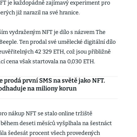
 NFT je každopádně zajímavý experiment pro
erých již narazil na své hranice.
ším vydraženým NFT je dílo s názvem The
Beeple. Ten prodal své umělecké digitální dílo
neuvěřitelných 42 329 ETH, což jsou přibližně
ací cena však startovala na 0,030 ETH.
 prodá první SMS na světě jako NFT.
odhaduje na miliony korun
ro nákup NFT se stalo online tržiště
 během deseti měsíců vyšplhala na šestnáct
mála šedesát procent všech provedených