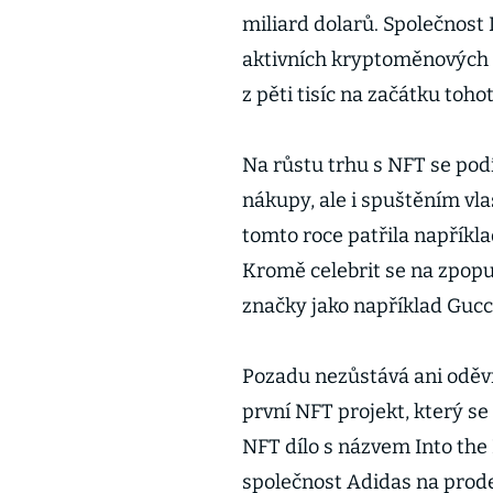
miliard dolarů. Společnost
aktivních kryptoměnových p
z pěti tisíc na začátku toho
Na růstu trhu s NFT se podí
nákupy, ale i spuštěním vla
tomto roce patřila napříkl
Kromě celebrit se na zpopu
značky jako například Gucc
Pozadu nezůstává ani oděvní
první NFT projekt, který s
NFT dílo s názvem Into th
společnost Adidas na prodej