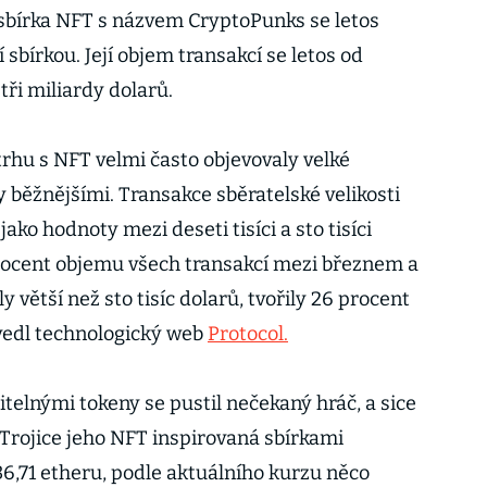
 sbírka NFT s názvem CryptoPunks se letos
 sbírkou. Její objem transakcí se letos od
tři miliardy dolarů.
trhu s NFT velmi často objevovaly velké
ly běžnějšími. Transakce sběratelské velikosti
jako hodnoty mezi deseti tisíci a sto tisíci
rocent objemu všech transakcí mezi březnem a
y větší než sto tisíc dolarů, tvořily 26 procent
vedl technologický web
Protocol.
elnými tokeny se pustil nečekaný hráč, a sice
 Trojice jeho NFT inspirovaná sbírkami
36,71 etheru, podle aktuálního kurzu něco