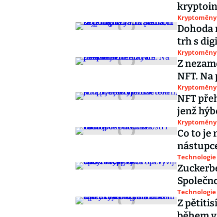
kryptoin
Kryptoměny
Dohoda n
trh s di
Kryptoměny
Z nezamě
NFT. Na 
Kryptoměny
NFT přeh
jenž hý
Kryptoměny
Co to je
nástupc
Technologie
Zuckerbe
Společno
Technologie
Z pětiti
během vá