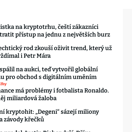
čistka na kryptotrhu, čeští zákazníci
ratit přístup na jednu z největších burz
echtický rod zkouší oživit trend, který už
ždímal i Petr Mára
spálil na aukci, teď vytvořil globální
u pro obchod s digitálním uměním
užby
nance má problémy i fotbalista Ronaldo.
něj miliardová žaloba
ní kryptohit: „Degeni“ sázejí miliony
a závody křečků