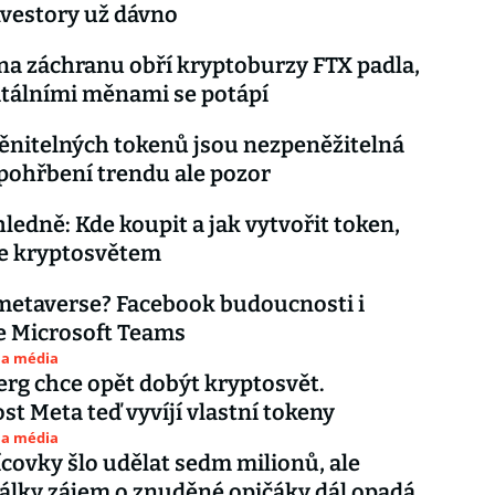
vestory už dávno
a záchranu obří kryptoburzy FTX padla,
gitálními měnami se potápí
nitelných tokenů jsou nezpeněžitelná
pohřbení trendu ale pozor
ledně: Kde koupit a jak vytvořit token,
be kryptosvětem
 metaverse? Facebook budoucnosti i
e Microsoft Teams
 a média
rg chce opět dobýt kryptosvět.
st Meta teď vyvíjí vlastní tokeny
 a média
sícovky šlo udělat sedm milionů, ale
lky zájem o znuděné opičáky dál opadá