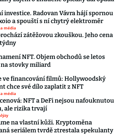
í investice. Radovan Vávra hájí spornou
xoio a spouští s ní chytrý elektroměr
 a média
prochází zátěžovou zkouškou. Jeho cena
 týdny
namení NFT. Objem obchodů se letos
 na stovky miliard
 ve financování filmů: Hollywoodský
t chce své dílo zaplatit z NFT
 a média
acenová: NFT a DeFi nejsou nafouknutou
 ale rizika trvají
lýzy
me na vlastní kůži. Kryptoměna
aná seriálem tvrdě ztrestala spekulanty