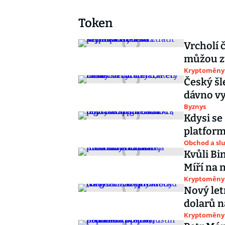
Token
Vrcholí 
můžou zt
Kryptoměny
Český šl
dávno vy
Byznys
Kdysi se 
platform
Obchod a sl
Kvůli Bi
Míří na 
Kryptoměny
Nový let
dolarů n
Kryptoměny