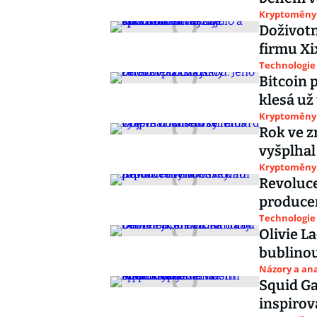
Kryptoměny
Doživotn
firmu Xi
Technologie
Bitcoin 
klesá už
Kryptoměny
Rok ve z
vyšplhal
Kryptoměny
Revoluce
producen
Technologie
Olivie L
bublinou,
Názory a ana
Squid Ga
inspirov