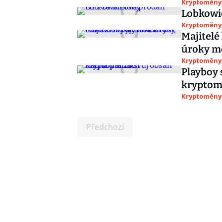
Kryptoměny
Lobkowic
Kryptoměny
Majitelé
úroky mo
Kryptoměny
Playboy 
krypto
Kryptoměny
Předchozí