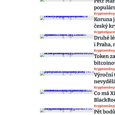
Petr Mára
populárn
Kryptoměny
Koruna j
český kr
KryptoSpace
Druhé lé
i Praha, 
Kryptoměny
Token za
bitcoino
Kryptoměny
Výroční 
nevydělá
Kryptoměny
Co má Xi
BlackRoc
Kryptoměny
Pět bodů