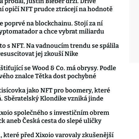
 prodal, Justin Bieber drží. Dříve
í opičí NFT prudce ztrácejí na hodnotě
e poprvé na blockchainu. Stojí za ní
yptomatador a chce vybrat miliardu
to s NFT. Na vadnoucím trendu se spálila
resuscitovat jej zkouší Nike
štiťující se Wood & Co. má obrysy. Podle
vého znalce Tětka dost pochybné
tisícovka jako NFT pro boomery, které
. Sběratelský Klondike vzniká jinde
xoio společného s investičním obrem
k aneb Česká cesta do slepé uličky
, které před Xixoio varovaly zkušenější