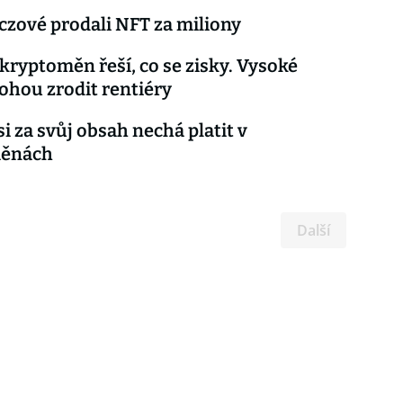
zové prodali NFT za miliony
 kryptoměn řeší, co se zisky. Vysoké
hou zrodit rentiéry
si za svůj obsah nechá platit v
měnách
Další