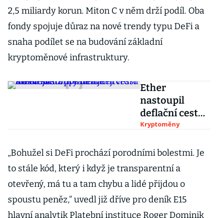
2,5 miliardy korun. Miton C v něm drží podíl. Oba
fondy spojuje důraz na nové trendy typu DeFi a
snaha podílet se na budování základní
kryptoměnové infrastruktury.
Ether
nastoupil
deflační cestu
a bitcoin už
Kryptoměny
prý není
nejtvrdší měna
„Bohužel si DeFi prochází porodními bolestmi. Je
světa. Realita
to stále kód, který i když je transparentní a
je složitější
otevřený, má tu a tam chybu a lidé přijdou o
spoustu peněz,“ uvedl již dříve pro deník E15
hlavní analytik Platební instituce Roger Dominik