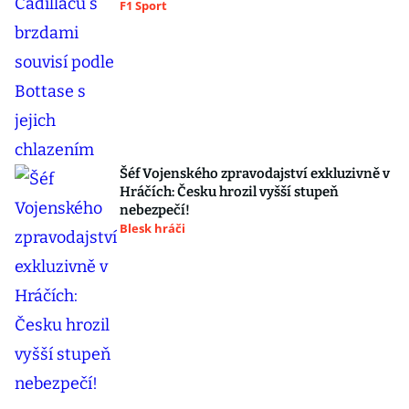
F1 Sport
Šéf Vojenského zpravodajství exkluzivně v
Hráčích: Česku hrozil vyšší stupeň
nebezpečí!
Blesk hráči