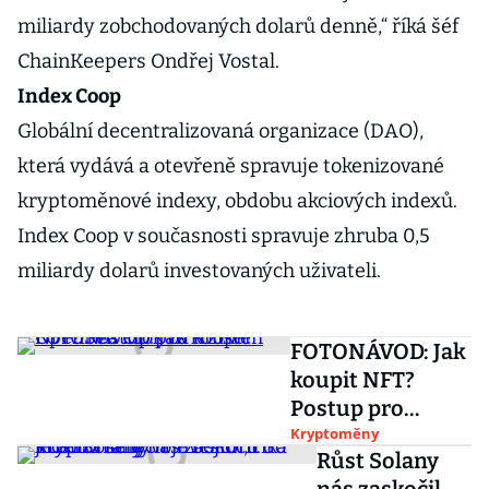
miliardy zobchodovaných dolarů denně,“ říká šéf
ChainKeepers Ondřej Vostal.
Index Coop
Globální decentralizovaná organizace (DAO),
která vydává a otevřeně spravuje tokenizované
kryptoměnové indexy, obdobu akciových indexů.
Index Coop v současnosti spravuje zhruba 0,5
miliardy dolarů investovaných uživateli.
FOTONÁVOD: Jak
koupit NFT?
Postup pro
tržiště OpenSea
Kryptoměny
Růst Solany
krok za krokem