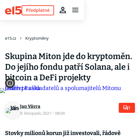
Předplatné
e15.cz
Kryptoměny
Skupina Miton jde do kryptoměn.
Do jejího fondu patří Solana, ale i
bitcoin a DeFi projekty
Jan Vávra
1
9. listopadu 2021
·
08:04
Stovky milionů korun již investovali, řádově