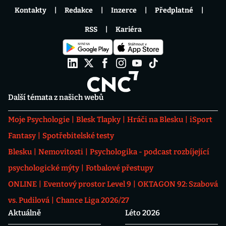
Kontakty
Redakce
Inzerce
Předplatné
RSS
Kariéra
Další témata z našich webů
Moje Psychologie
Blesk Tlapky
Hráči na Blesku
iSport
Fantasy
Spotřebitelské testy
Blesku
Nemovitosti
Psychologika - podcast rozbíjející
psychologické mýty
Fotbalové přestupy
ONLINE
Eventový prostor Level 9
OKTAGON 92: Szabová
vs. Pudilová
Chance Liga 2026/27
Aktuálně
Léto 2026