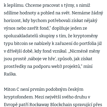
k lepšímu. Chceme pracovat s týmy, s nimiž
sdílíme hodnoty a pohled na svět. Nemáme žádný
horizont, kdy bychom potřebovali získat nějaký
výnos nebo zavřít fond,“ doplňuje jeden ze
spoluzakladatelů skupiny s tím, že kryptoměny
typu bitcoin se nabízely k zařazení do portfolia již
v dřívější době, kdy fond vznikal. „Nicméně měny
jsou prostě ,náboje ve hře', způsob, jak získat
prostředky na podporu web3 projektů," míní
Raška.
Miton C není prvním podobným českým
kryptofondem. Mezi největší svého druhu v
Evropě patří Rockaway Blockchain spravující přes