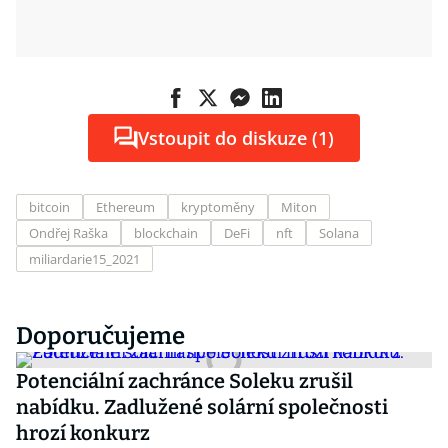
Vstoupit do diskuze (1)
bitcoin
Ethereum
kryptoměny
Miton
Ondřej Raška
blockchain
DeFi
nft
Solana
miliardarie15_2021
Doporučujeme
Potenciální zachránce Soleku zrušil
nabídku. Zadlužené solární společnosti
hrozí konkurz