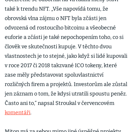
také k trendu NFT. „Vše napovídá tomu, že
obrovská vlna zájmu o NFT byla zčásti jen
odvozená od rostoucího bitcoinu a všeobecné
euforie a zčásti je také nepochopením toho, co si
člověk ve skutečnosti kupuje. V těchto dvou
vlastnostech je to stejné, jako když si lidé kupovali
v roce 2017 či 2018 takzvané ICO tokeny, které
zase měly představovat spoluvlastnictví
rozličných firem a projektů. Investorům ale zůstal
jen záznam o tom, že kdysi utratili spoustu peněz.
Často ani to,“ napsal Stroukal v červencovém
komentáři
.
Miton má za sebou mimo jiné úspěšné projekty