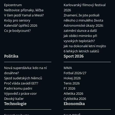
Epicentrum
Karlovarský filmový festival
Neštovice: příznaky, léčba
2026
V čem jezdí Yamal a Mesii?
Znamení, že jste potkali
Kvízy pro seniory
někoho z minulého života
Kalendář úplňků 2026
Astronomické úkazy 2026:
Co je bodycount?
zatmění slunce a další
Jak obléci miminko při
vysokých teplotách?
Jak na dokonalé letní mojito
6 lehkých letních salátů
Politika
Sport 2026
Nová superdávka: kdo na ní
MMA
dosáhne?
Fotbal 2026/27
Sjezd sudetských Němců
Hokej 2026
Proč vláda zavádí EET?
Tenis 2026
Padni komu padni
F1 2026
Výpověď z práce vzor
Atletika 2026
Divoký kačer
Cyklistika 2026
Technologie
Ekonomika