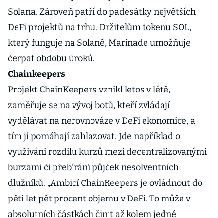
Solana. Zároveň patří do padesátky největších
DeFi projektů na trhu. Držitelům tokenu SOL,
který funguje na Solaně, Marinade umožňuje
čerpat obdobu úroků.
Chainkeepers
Projekt ChainKeepers vznikl letos v létě,
zaměřuje se na vývoj botů, kteří zvládají
vydělávat na nerovnováze v DeFi ekonomice, a
tím ji pomáhají zahlazovat. Jde například o
využívání rozdílu kurzů mezi decentralizovanými
burzami či přebírání půjček nesolventních
dlužníků. „Ambicí ChainKeepers je ovládnout do
pěti let pět procent objemu v DeFi. To může v
absolutních částkách činit až kolem jedné