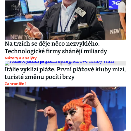
Na trzích se děje něco nezvyklého.
Technologické firmy shánějí miliardy
Názory a analýzy
Itálie vyklízí pláže. První plážové kluby mizí,
turisté změnu pocítí brzy
Zahraniční