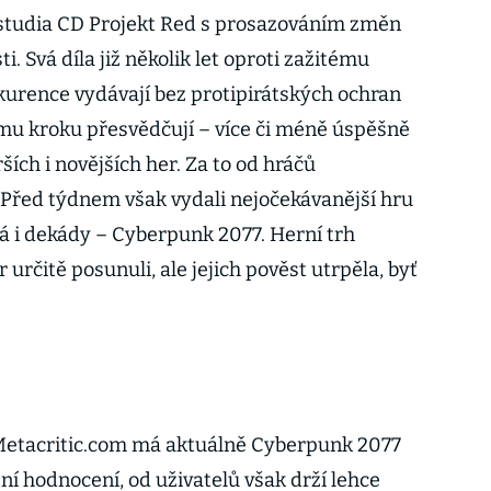
 studia CD Projekt Red s prosazováním změn
. Svá díla již několik let oproti zažitému
rence vydávají bez protipirátských ochran
nému kroku přesvědčují – více či méně úspěšně
ších i novějších her. Za to od hráčů
. Před týdnem však vydali nejočekávanější hru
á i dekády – Cyberpunk 2077. Herní trh
určitě posunuli, ale jejich pověst utrpěla, byť
etacritic.com má aktuál­ně Cyberpunk 2077
ní hodnocení, od uživatelů však drží lehce