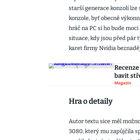
starší generace konzolí lze
konzole, byť obecně výkonn
hráč na PC si ho bude moci 
situace, kdy jsou před pár
karet firmy Nvidia beznadě
Recenze 
bavit s
Magazín
Hra o detaily
Autor textu sice měl možno
3080, který mu zapůjčila sp