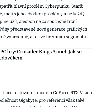
 spatřit hlavní problém Cyberpunku. Starší
é, mají s jeho chodem problémy a ne každý
plně užít, alespoň ne za současné tržní
 týdny představené nové generace grafických
jně vyprodané, a to i ve firemním segmentu.
PC hry: Crusader Kings 3 aneb Jak se
tředověkem
st hru testovat na modelu GeForce RTX Vision
olečnost Gigabyte, pro referenci však také