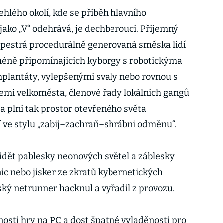
lehlého okolí, kde se příběh hlavního
jako „V“ odehrává, je dechberoucí. Příjemný
o: pestrá procedurálně generovaná směska lidí
i méně připomínajících kyborgy s robotickýma
plantáty, vylepšenými svaly nebo rovnou s
cemi velkoměsta, členové řady lokálních gangů
í a plní tak prostor otevřeného světa
cí ve stylu „zabij–zachraň–shrábni odměnu“.
vidět pablesky neonových světel a záblesky
vnic nebo jisker ze zkratů kybernetických
ský netrunner hacknul a vyřadil z provozu.
nosti hry na PC a dost špatné vyladěnosti pro