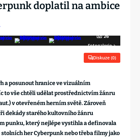
erpunk doplatil na ambice
26
Fotogalerie
Diskuze (
0
)
rh a posunout hranice ve vizuálním
c to vše chtěli udělat prostřednictvím žánru
 aut.) v otevřeném herním světě. Zároveň
yři dekády starého kultovního žánru
 punku, který nejlépe vystihla a definovala
stolních her Cyberpunk nebo třeba filmy jako