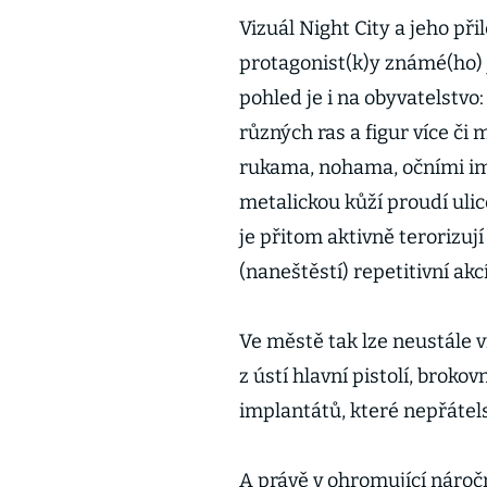
Vizuál Night City a jeho při
protagonist(k)y známé(ho) 
pohled je i na obyvatelstv
různých ras a figur více č
rukama, nohama, očními im
metalickou kůží proudí uli
je přitom aktivně terorizuj
(naneštěstí) repetitivní ak
Ve městě tak lze neustále 
z ústí hlavní pistolí, broko
implantátů, které nepřátel
A právě v ohromující nároč