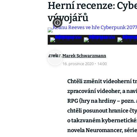
Herní recenze: Cyb
vývojářů
Marek Schwarzmann
16. prosince 2020
·
14:00
Chtěli změnit videoherní t
zpracování videoher, a naví
RPG (hry na hrdiny – pozn.
chtěli posunout hranice čt
o takzvaném kybernetickém
novela Neuromancer, série 