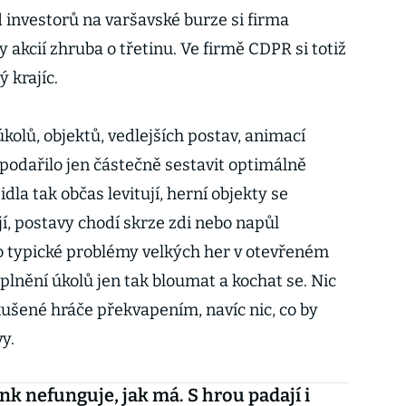
 investorů na varšavské burze si firma
akcií zhruba o třetinu. Ve firmě CDPR si totiž
ý krajíc.
úkolů, objektů, vedlejších postav, animací
m podařilo jen částečně sestavit optimálně
idla tak občas levitují, herní objekty se
jí, postavy chodí skrze zdi nebo napůl
o typické problémy velkých her v otevřeném
plnění úkolů jen tak bloumat a kochat se. Nic
kušené hráče překvapením, navíc nic, co by
y.
k nefunguje, jak má. S hrou padají i