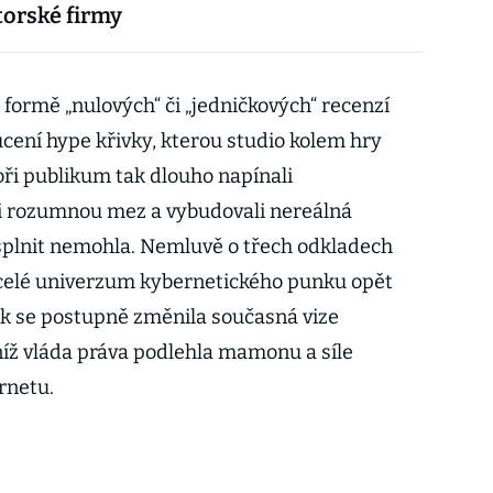
torské firmy
e formě „nulových“ či „jedničkových“ recenzí
cení hype křivky, kterou studio kolem hry
oři publikum tak dlouho napínali
li rozumnou mez a vybudovali nereálná
 splnit nemohla. Nemluvě o třech odkladech
 celé univerzum kybernetického punku opět
ak se postupně změnila současná vize
níž vláda práva podlehla mamonu a síle
ernetu.