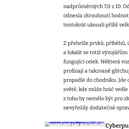
nadprůměrných 7,0 z 10. Od
odnesla zkrouhnutí hodnoty 
tentokrát ukousli příliš velk
Z přehršle prvků, příběhů, 
a lokalit se totiž vývojářů
fungující celek. Některá voz
prolínají a takzvaně glitchu
propadlé do chodníku. Jde 
světě, kde může hráč vedle 
z toho by nemělo být pro z
nevyřešily dodatečné oprav
Cyberpun