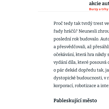
akcie au
Burzy a trhy
Proč tedy tak tvrdý trest v
řady hráčů? Neunesli zhrou
poslední rok budovalo. Aut
a přesvědčovali, až přesáh
očekávání, která hra nikdy
vydání díla, které posouvá
o pár dekád dopředu tak, j
dystopické budoucnosti, v 
korporací, robotizace a int
Pableskující město