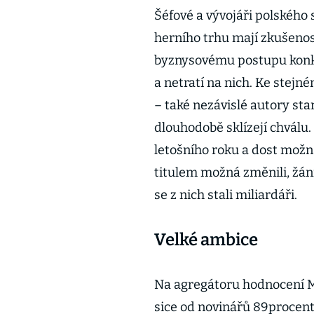
Šéfové a vývojáři polského
herního trhu mají zkušenosti
byznysovému postupu konku
a netratí na nich. Ke stej
– také nezávislé autory star
dlouhodobě sklízejí chválu
letošního roku a dost možn
titulem možná změnili, žánr 
se z nich stali miliardáři.
Velké ambice
Na agregátoru hodnocení M
sice od novinářů 89procent