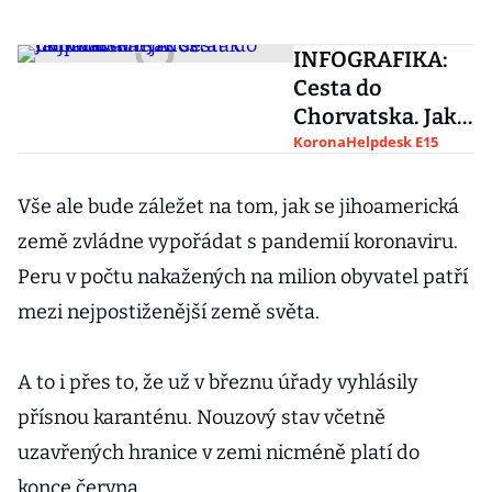
INFOGRAFIKA:
Cesta do
Chorvatska. Jak
se nejpohodlněji
KoronaHelpdesk E15
dostat k Jadranu
Vše ale bude záležet na tom, jak se jihoamerická
země zvládne vypořádat s pandemií koronaviru.
Peru v počtu nakažených na milion obyvatel patří
mezi nejpostiženější země světa.
A to i přes to, že už v březnu úřady vyhlásily
přísnou karanténu. Nouzový stav včetně
uzavřených hranice v zemi nicméně platí do
konce června.