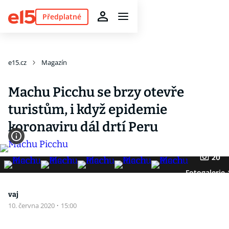
Předplatné
e15.cz
Magazín
Machu Picchu se brzy otevře
turistům, i když epidemie
koronaviru dál drtí Peru
20
Fotogalerie
vaj
10. června 2020
·
15:00