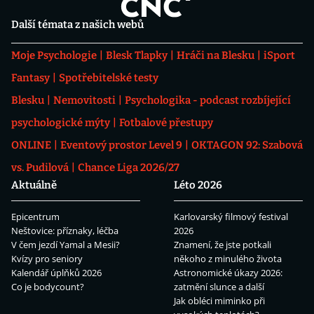
Další témata z našich webů
Moje Psychologie
Blesk Tlapky
Hráči na Blesku
iSport
Fantasy
Spotřebitelské testy
Blesku
Nemovitosti
Psychologika - podcast rozbíjející
psychologické mýty
Fotbalové přestupy
ONLINE
Eventový prostor Level 9
OKTAGON 92: Szabová
vs. Pudilová
Chance Liga 2026/27
Aktuálně
Léto 2026
Epicentrum
Karlovarský filmový festival
Neštovice: příznaky, léčba
2026
V čem jezdí Yamal a Mesii?
Znamení, že jste potkali
Kvízy pro seniory
někoho z minulého života
Kalendář úplňků 2026
Astronomické úkazy 2026:
Co je bodycount?
zatmění slunce a další
Jak obléci miminko při