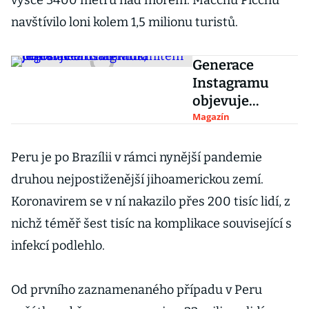
výšce 3400 metrů nad mořem. Macchu Picchu
navštívilo loni kolem 1,5 milionu turistů.
Generace
Instagramu
objevuje
brutalismus,
Magazín
hitem je hlavně
architektura
Peru je po Brazílii v rámci nynější pandemie
Jugoslávie
druhou nejpostiženější jihoamerickou zemí.
Koronavirem se v ní nakazilo přes 200 tisíc lidí, z
nichž téměř šest tisíc na komplikace související s
infekcí podlehlo.
Od prvního zaznamenaného případu v Peru