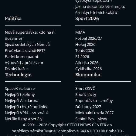
vysokých teplotách?
Jak na dokonalé letní mojito
6 lehkých letních salátů
Politika
Sport 2026
Nová superdávka: kdo na ní
MMA
dosáhne?
Fotbal 2026/27
Sjezd sudetských Němců
Hokej 2026
Proč vláda zavádí EET?
Tenis 2026
Padni komu padni
F1 2026
Výpověď z práce vzor
Atletika 2026
Divoký kačer
Cyklistika 2026
Technologie
Ekonomika
SpaceX na burze
Smrt OSVČ
Nejlepší telefony
Spořicí účty
Nejlepší AI zdarma
Superdávka – změny
Nejlepší chytré hodinky
Důchody 2027
Nejlepší VPN – srovnání
Minimální mzda 2027
Netflix filmy a seriály
Senior Pas – slevy
© 2001 - 2026 Copyright
CZECH NEWS CENTER a.s.
se sídlem náměstí Marie Schmolkové 3493/1, 100 00 Praha 10 -