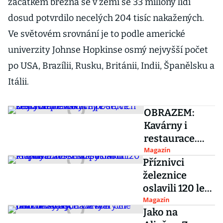
začátkem března se v zemi se 33 miliony lidí
dosud potvrdilo necelých 204 tisíc nakažených.
Ve světovém srovnání je to podle americké
univerzity Johnse Hopkinse osmý nejvyšší počet
po USA, Brazílii, Rusku, Británii, Indii, Španělsku a
Itálii.
OBRAZEM:
Kavárny i
restaurace.
Podívejte se,
Magazín
Příznivci
ve kterých
železnice
pražských
oslavili 120 let
podnicích se
Posázavského
Magazín
již neotevře
Jako na
pacifiku.