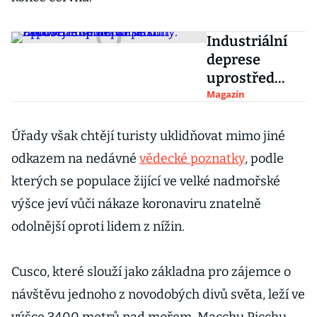
Industriální
deprese
uprostřed
polární
Magazín
pustiny.
Podívejte se
Úřady však chtějí turisty uklidňovat mimo jiné
do turistům
odkazem na nedávné
vědecké poznatky
, podle
zapovězeného
kterých se populace žijící ve velké nadmořské
Norilsku
výšce jeví vůči nákaze koronaviru znatelně
odolnější oproti lidem z nížin.
Cusco, které slouží jako základna pro zájemce o
návštěvu jednoho z novodobých divů světa, leží ve