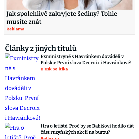
Jak spolehlivě zakryjete šediny? Tohle
musíte znát
Reklama
Články z jiných titulů
Exministryně s Havránkem dováděli v
Polsku: První slova Decroix i Havránkové!
Blesk politika
Hra o letiště. Proč by se Babišovi hodilo dát
část ruzyňských akcií na burzu?
Reflex.cz