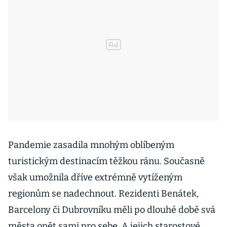
Pandemie zasadila mnohým oblíbeným
turistickým destinacím těžkou ránu. Současně
však umožnila dříve extrémně vytíženým
regionům se nadechnout. Rezidenti Benátek,
Barcelony či Dubrovníku měli po dlouhé době svá
města opět sami pro sebe. A jejich starostové