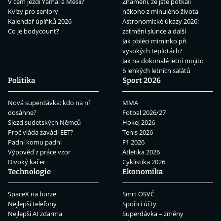
V čem jezdí Yamal a Mesii?
Znamení, že jste potkali
Kvízy pro seniory
někoho z minulého života
Kalendář úplňků 2026
Astronomické úkazy 2026:
Co je bodycount?
zatmění slunce a další
Jak obléci miminko při
vysokých teplotách?
Jak na dokonalé letní mojito
6 lehkých letních salátů
Politika
Sport 2026
Nová superdávka: kdo na ní
MMA
dosáhne?
Fotbal 2026/27
Sjezd sudetských Němců
Hokej 2026
Proč vláda zavádí EET?
Tenis 2026
Padni komu padni
F1 2026
Výpověď z práce vzor
Atletika 2026
Divoký kačer
Cyklistika 2026
Technologie
Ekonomika
SpaceX na burze
Smrt OSVČ
Nejlepší telefony
Spořicí účty
Nejlepší AI zdarma
Superdávka – změny