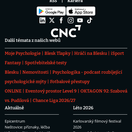
RSS
Kariéra
Další témata z našich webů
Moje Psychologie
Blesk Tlapky
Hráči na Blesku
iSport
Fantasy
Spotřebitelské testy
Blesku
Nemovitosti
Psychologika - podcast rozbíjející
psychologické mýty
Fotbalové přestupy
ONLINE
Eventový prostor Level 9
OKTAGON 92: Szabová
vs. Pudilová
Chance Liga 2026/27
Aktuálně
Léto 2026
Epicentrum
Karlovarský filmový festival
Neštovice: příznaky, léčba
2026