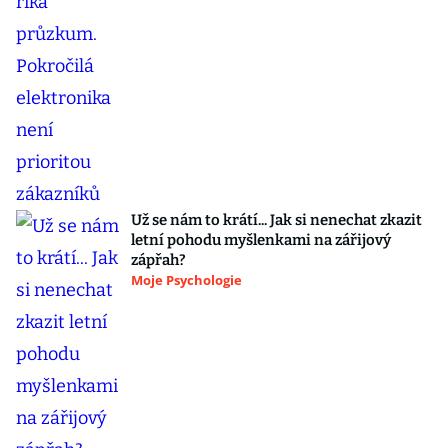
Už se nám to krátí... Jak si nenechat zkazit
letní pohodu myšlenkami na zářijový
zápřah?
Moje Psychologie