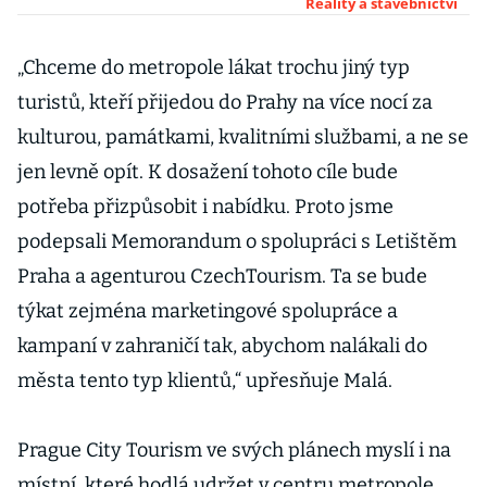
v roce 2026.
Reality a stavebnictví
Barceloně
chybí peníze od
„Chceme do metropole lákat trochu jiný typ
turistů
turistů, kteří přijedou do Prahy na více nocí za
kulturou, památkami, kvalitními službami, a ne se
jen levně opít. K dosažení tohoto cíle bude
potřeba přizpůsobit i nabídku. Proto jsme
podepsali Memorandum o spolupráci s Letištěm
Praha a agenturou CzechTourism. Ta se bude
týkat zejména marketingové spolupráce a
kampaní v zahraničí tak, abychom nalákali do
města tento typ klientů,“ upřesňuje Malá.
Prague City Tourism ve svých plánech myslí i na
místní, které hodlá udržet v centru metropole.