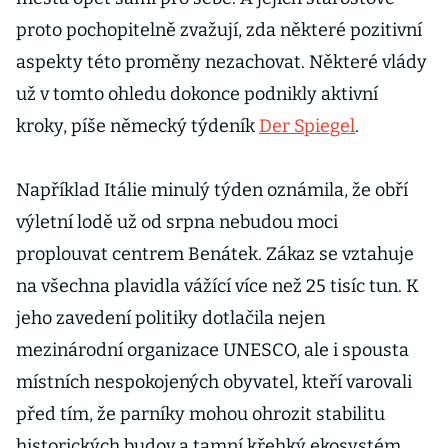
proto pochopitelně zvažují, zda některé pozitivní
aspekty této proměny nezachovat. Některé vlády
už v tomto ohledu dokonce podnikly aktivní
kroky, píše německý týdeník
Der Spiegel
.
Například Itálie minulý týden oznámila, že obří
výletní lodě už od srpna nebudou moci
proplouvat centrem Benátek. Zákaz se vztahuje
na všechna plavidla vážící více než 25 tisíc tun. K
jeho zavedení politiky dotlačila nejen
mezinárodní organizace UNESCO, ale i spousta
místních nespokojených obyvatel, kteří varovali
před tím, že parníky mohou ohrozit stabilitu
historických budov a tamní křehký ekosystém.