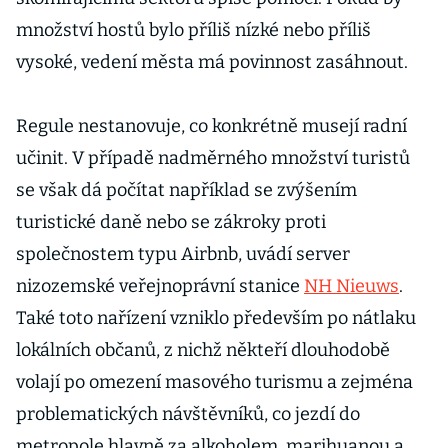
množství hostů bylo příliš nízké nebo příliš
vysoké, vedení města má povinnost zasáhnout.
Regule nestanovuje, co konkrétně musejí radní
učinit. V případě nadměrného množství turistů
se však dá počítat například se zvýšením
turistické daně nebo se zákroky proti
společnostem typu Airbnb, uvádí server
nizozemské veřejnoprávní stanice
NH Nieuws
.
Také toto nařízení vzniklo především po nátlaku
lokálních občanů, z nichž někteří dlouhodobě
volají po omezení masového turismu a zejména
problematických návštěvníků, co jezdí do
metropole hlavně za alkoholem, marihuanou a