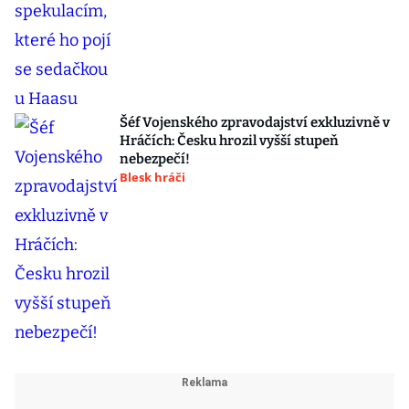
Šéf Vojenského zpravodajství exkluzivně v
Hráčích: Česku hrozil vyšší stupeň
nebezpečí!
Blesk hráči