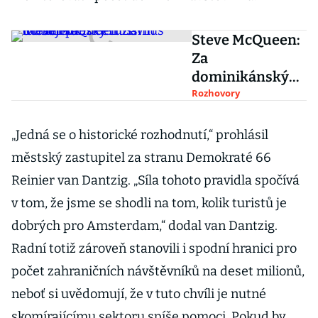
Steve McQueen:
Za
dominikánský
turismus lobbují
Rozhovory
prezident s Vin
Dieselem
„Jedná se o historické rozhodnutí,“ prohlásil
městský zastupitel za stranu Demokraté 66
Reinier van Dantzig. „Síla tohoto pravidla spočívá
v tom, že jsme se shodli na tom, kolik turistů je
dobrých pro Amsterdam,“ dodal van Dantzig.
Radní totiž zároveň stanovili i spodní hranici pro
počet zahraničních návštěvníků na deset milionů,
neboť si uvědomují, že v tuto chvíli je nutné
skomírajícímu sektoru spíše pomoci. Pokud by