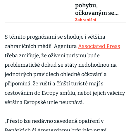
pohybu,
očkovaným se
rozšiřují
Zahraniční
možnosti
cestování
S těmito prognózami se shoduje i většina
zahraničních médií. Agentura
Associated Press
třeba zmiňuje, že oživení turismu bude
problematické dokud se státy nedohodnou na
jednotných pravidlech ohledně očkování a
připomíná, že ruští a čínští turisté mají s
cestováním do Evropy smůlu, neboť jejich vakcíny
většina Evropské unie neuznává.
„Přesto lze nedávno zavedená opatření v
Benátkách či Amsterdamu brát jako první