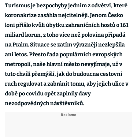
Turismus je bezpochyby jedním z odvětví, které
koronakrize zasáhla nejcitelněji. Jenom Česko
loni přišlo kvůli úbytku zahraničních hostů o 161
miliard korun, z toho více než polovina připadá
na Prahu. Situace se zatím výrazněji nezlepšila
ani letos. Přesto řada populárních evropských
metropolí, naše hlavní město nevyjímaje, už v
tuto chvíli přemýšlí, jak do budoucna cestovní
ruch regulovat a zabránit tomu, aby jejich ulice v
době po covidu opět zaplnily davy
nezodpovědných návštěvníků.