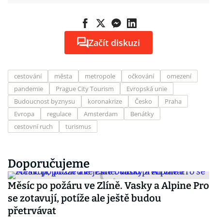
Začít diskuzi
cestování
města
metropole
očkování
omezení
pandemie
Prague City Tourism
Evropská unie
Budoucnost byznysu
koronakrize
Česko
Praha
Evropa
regulace
Amsterdam
Benátky
cestovní ruch
turismus
Doporučujeme
Měsíc po požáru ve Zlíně. Vasky a Alpine Pro
se zotavují, potíže ale ještě budou
přetrvávat