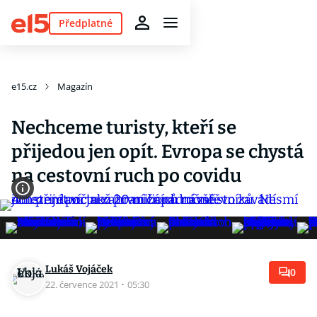
Předplatné
e15.cz
Magazín
Nechceme turisty, kteří se
přijedou jen opít. Evropa se chystá
na cestovní ruch po covidu
Lukáš Vojáček
0
22. července 2021
·
05:30