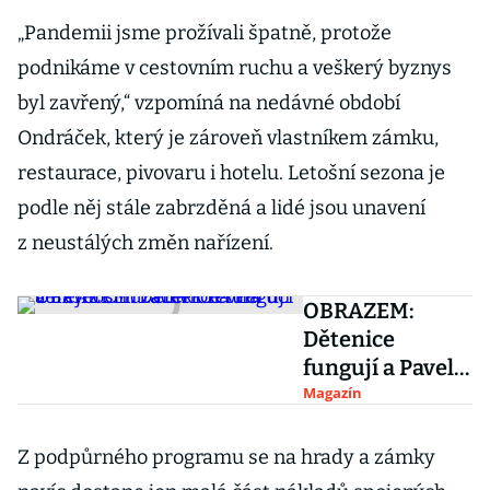
„Pandemii jsme prožívali špatně, protože
podnikáme v cestovním ruchu a veškerý byznys
byl zavřený,“ vzpomíná na nedávné období
Ondráček, který je zároveň vlastníkem zámku,
restaurace, pivovaru i hotelu. Letošní sezona je
podle něj stále zabrzděná a lidé jsou unavení
z neustálých změn nařízení.
OBRAZEM:
Dětenice
fungují a Pavel
Ondráček
Magazín
otevírá
veřejnosti i
Z podpůrného programu se na hrady a zámky
zámek na