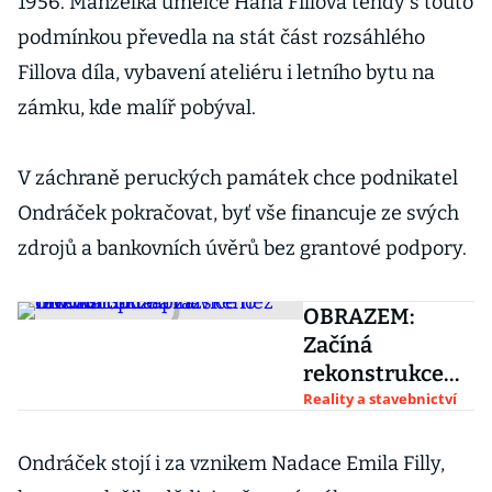
1956. Manželka umělce Hana Fillová tehdy s touto
podmínkou převedla na stát část rozsáhlého
Fillova díla, vybavení ateliéru i letního bytu na
zámku, kde malíř pobýval.
V záchraně peruckých památek chce podnikatel
Ondráček pokračovat, byť vše financuje ze svých
zdrojů a bankovních úvěrů bez grantové podpory.
OBRAZEM:
Začíná
rekonstrukce
pražského
Reality a stavebnictví
divadla Spirála
za více než 150
Ondráček stojí i za vznikem Nadace Emila Filly,
milionů