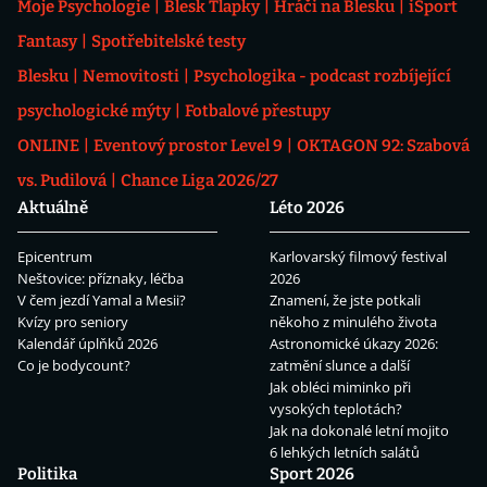
Moje Psychologie
Blesk Tlapky
Hráči na Blesku
iSport
Fantasy
Spotřebitelské testy
Blesku
Nemovitosti
Psychologika - podcast rozbíjející
psychologické mýty
Fotbalové přestupy
ONLINE
Eventový prostor Level 9
OKTAGON 92: Szabová
vs. Pudilová
Chance Liga 2026/27
Aktuálně
Léto 2026
Epicentrum
Karlovarský filmový festival
Neštovice: příznaky, léčba
2026
V čem jezdí Yamal a Mesii?
Znamení, že jste potkali
Kvízy pro seniory
někoho z minulého života
Kalendář úplňků 2026
Astronomické úkazy 2026:
Co je bodycount?
zatmění slunce a další
Jak obléci miminko při
vysokých teplotách?
Jak na dokonalé letní mojito
6 lehkých letních salátů
Politika
Sport 2026