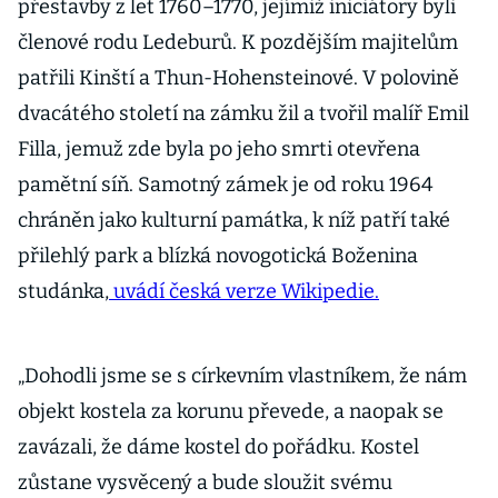
přestavby z let 1760–1770, jejímiž iniciátory byli
členové rodu Ledeburů. K pozdějším majitelům
patřili Kinští a Thun-Hohensteinové. V polovině
dvacátého století na zámku žil a tvořil malíř Emil
Filla, jemuž zde byla po jeho smrti otevřena
pamětní síň. Samotný zámek je od roku 1964
chráněn jako kulturní památka, k níž patří také
přilehlý park a blízká novogotická Boženina
studánka,
uvádí česká verze Wikipedie.
„Dohodli jsme se s církevním vlastníkem, že nám
objekt kostela za korunu převede, a naopak se
zavázali, že dáme kostel do pořádku. Kostel
zůstane vysvěcený a bude sloužit svému