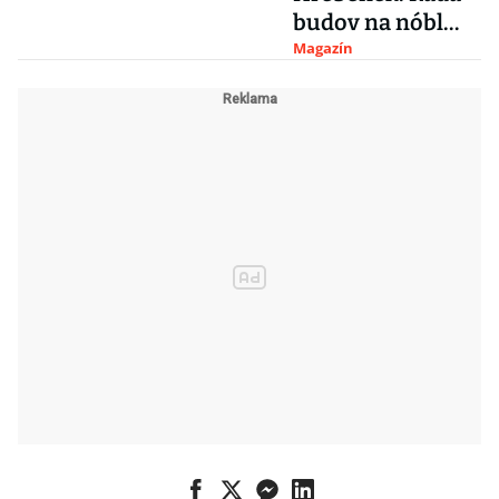
budov na nóbl
adresách
Magazín
nenávratně
chátrá