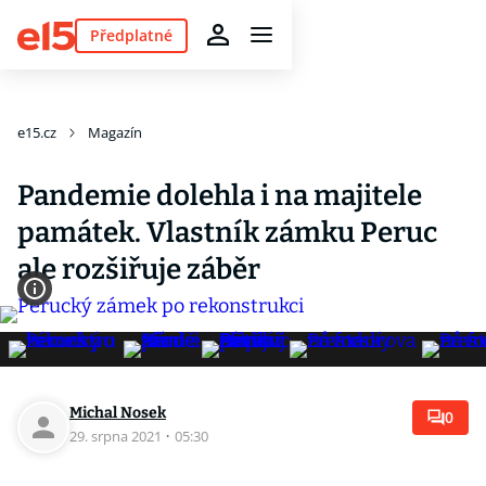
Předplatné
e15.cz
Magazín
Pandemie dolehla i na majitele
památek. Vlastník zámku Peruc
ale rozšiřuje záběr
Michal Nosek
0
29. srpna 2021
·
05:30