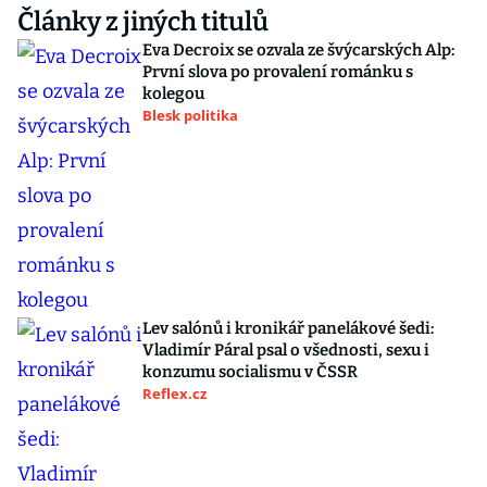
Články z jiných titulů
Eva Decroix se ozvala ze švýcarských Alp:
První slova po provalení románku s
kolegou
Blesk politika
Lev salónů i kronikář panelákové šedi:
Vladimír Páral psal o všednosti, sexu i
konzumu socialismu v ČSSR
Reflex.cz