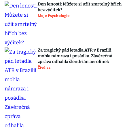
Den lenosti: Můžete si užít smrtelný hřích
bez výčitek?
Moje Psychologie
Za tragický pád letadla ATR v Brazílii
mohla námraza i posádka. Závěrečná
zpráva odhalila šlendrián aerolinek
Živě.cz