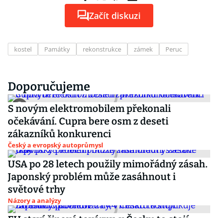
Začít diskuzi
kostel
Památky
rekonstrukce
zámek
Peruc
Doporučujeme
S novým elektromobilem překonali
očekávání. Cupra bere osm z deseti
zákazníků konkurenci
Český a evropský autoprůmysl
USA po 28 letech použily mimořádný zásah.
Japonský problém může zasáhnout i
světové trhy
Názory a analýzy