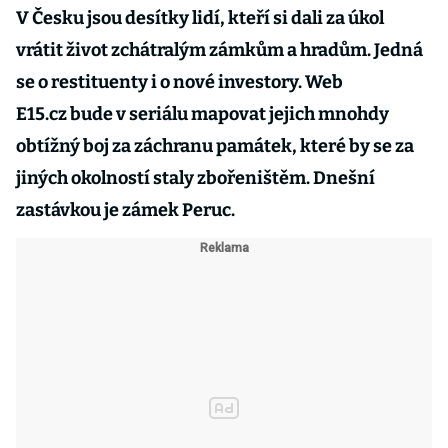
V Česku jsou desítky lidí, kteří si dali za úkol
vrátit život zchátralým zámkům a hradům. Jedná
se o restituenty i o nové investory. Web
E15.cz bude v seriálu mapovat jejich mnohdy
obtížný boj za záchranu památek, které by se za
jiných okolností staly zbořeništěm. Dnešní
zastávkou je zámek Peruc.