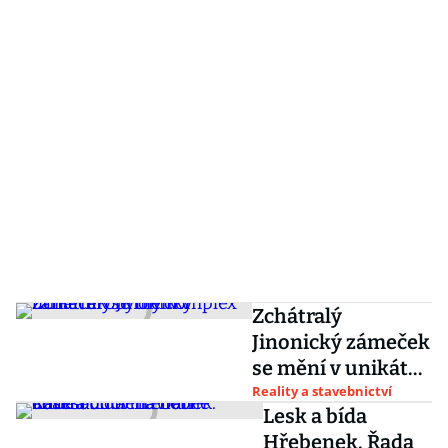
Zchátralý
Jinonický zámeček
se mění v unikátní
obytný komplex
Reality a stavebnictví
Lesk a bída
Hřebenek. Řada