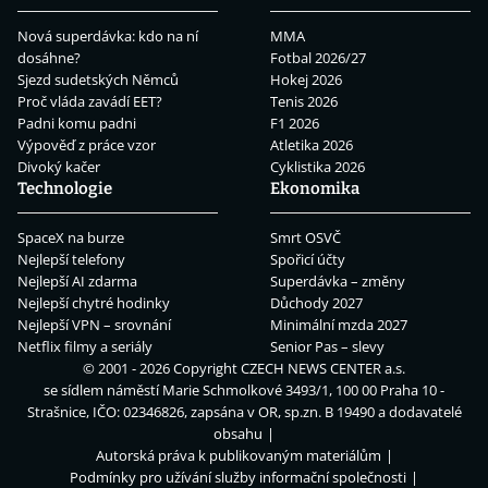
Nová superdávka: kdo na ní
MMA
dosáhne?
Fotbal 2026/27
Sjezd sudetských Němců
Hokej 2026
Proč vláda zavádí EET?
Tenis 2026
Padni komu padni
F1 2026
Výpověď z práce vzor
Atletika 2026
Divoký kačer
Cyklistika 2026
Technologie
Ekonomika
SpaceX na burze
Smrt OSVČ
Nejlepší telefony
Spořicí účty
Nejlepší AI zdarma
Superdávka – změny
Nejlepší chytré hodinky
Důchody 2027
Nejlepší VPN – srovnání
Minimální mzda 2027
Netflix filmy a seriály
Senior Pas – slevy
© 2001 - 2026 Copyright
CZECH NEWS CENTER a.s.
se sídlem náměstí Marie Schmolkové 3493/1, 100 00 Praha 10 -
Strašnice, IČO: 02346826, zapsána v OR, sp.zn. B 19490 a dodavatelé
obsahu
Autorská práva k publikovaným materiálům
Podmínky pro užívání služby informační společnosti