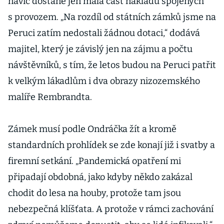
navíc dostane jen malá část nákladů spojených
Peruci
s provozem. „Na rozdíl od státních zámků jsme na
Peruci zatím nedostali žádnou dotaci,“ dodává
majitel, který je závislý jen na zájmu a počtu
návštěvníků, s tím, že letos budou na Peruci patřit
k velkým lákadlům i dva obrazy nizozemského
malíře Rembrandta.
Zámek musí podle Ondráčka žít a kromě
standardních prohlídek se zde konají již i svatby a
firemní setkání. „Pandemická opatření mi
připadají obdobná, jako kdyby někdo zakázal
chodit do lesa na houby, protože tam jsou
nebezpečná klíšťata. A protože v rámci zachování