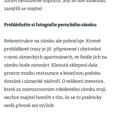
zdraví nemůžeme dopustit, aby se lidé infikovali,“
zamýšlí se majitel.
Prohlédněte si fotografie peruckého zámku:
Rekonstrukce na zámku ale pokračuje. Kromě
prohlídkové trasy je již připravené i ubytování
v osmi zámeckých apartmánech, ve finále jich na
zámku bude osmnáct. Klenutá sklepení dala
prostor vzniku restaurace a konečnou podobu
dostává i zámecké nádvoří. O velikosti investice,
která za znovuzrozením rokokového zámku stojí,
nechce majitel hovořit s tím, že se to prakticky
nedá přesně ani vyčíslit.