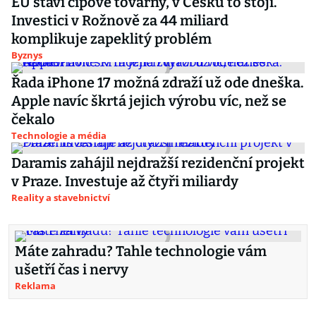
EU staví čipové továrny, v Česku to stojí.
Investici v Rožnově za 44 miliard
komplikuje zapeklitý problém
Byznys
Řada iPhone 17 možná zdraží už ode dneška.
Apple navíc škrtá jejich výrobu víc, než se
čekalo
Technologie a média
Daramis zahájil nejdražší rezidenční projekt
v Praze. Investuje až čtyři miliardy
Reality a stavebnictví
Máte zahradu? Tahle technologie vám
ušetří čas i nervy
Reklama