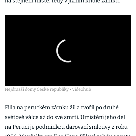
na stejném místě, tedy v jižním křídle zámku.
Nejdražší domy České republiky • Videohub
Filla na peruckém zámku žil a tvořil po druhé
světové válce až do své smrti. Umístění jeho děl
na Peruci je podmínkou darovací smlouvy z roku