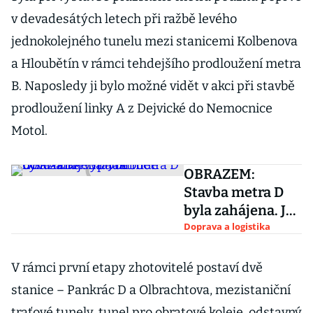
v devadesátých letech při ražbě levého
jednokolejného tunelu mezi stanicemi Kolbenova
a Hloubětín v rámci tehdejšího prodloužení metra
B. Naposledy ji bylo možné vidět v akci při stavbě
prodloužení linky A z Dejvické do Nemocnice
Motol.
OBRAZEM:
Stavba metra D
byla zahájena. Jak
bude nová linka
Doprava a logistika
vypadat?
V rámci první etapy zhotovitelé postaví dvě
stanice – Pankrác D a Olbrachtova, mezistaniční
traťové tunely, tunel pro obratové koleje, odstavný