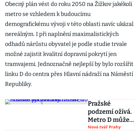
Obecný plán vést do roku 2050 na Žižkov jakékoli
metro se vzhledem k budoucímu
demografickému vývoji v této oblasti navíc ukázal
nereálným. I při naplnění maximalistických
odhadů nárůstu obyvatel je podle studie trvale
možné zajistit kvalitní dopravní pokrytí jen
tramvajemi. Jednoznačně nejlepší by bylo rozšířit
linku D do centra přes Hlavní nádraží na Náměstí
Republiky.
Pražské
podzemí ožívá.
Metro D může
být mnohem
Nová tvář Prahy
delší, do tunelů