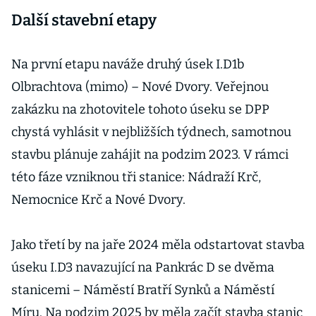
Další stavební etapy
Na první etapu naváže druhý úsek I.D1b
Olbrachtova (mimo) – Nové Dvory. Veřejnou
zakázku na zhotovitele tohoto úseku se DPP
chystá vyhlásit v nejbližších týdnech, samotnou
stavbu plánuje zahájit na podzim 2023. V rámci
této fáze vzniknou tři stanice: Nádraží Krč,
Nemocnice Krč a Nové Dvory.
Jako třetí by na jaře 2024 měla odstartovat stavba
úseku I.D3 navazující na Pankrác D se dvěma
stanicemi – Náměstí Bratří Synků a Náměstí
Míru. Na podzim 2025 by měla začít stavba stanic