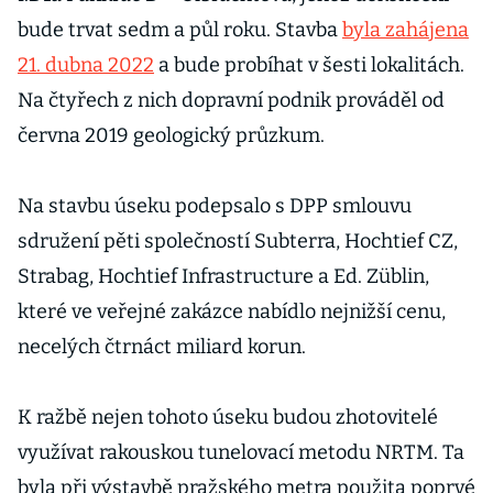
bude trvat sedm a půl roku. Stavba
byla zahájena
21. dubna 2022
a bude probíhat v šesti lokalitách.
Na čtyřech z nich dopravní podnik prováděl od
června 2019 geologický průzkum.
Na stavbu úseku podepsalo s DPP smlouvu
sdružení pěti společností Subterra, Hochtief CZ,
Strabag, Hochtief Infrastructure a Ed. Züblin,
které ve veřejné zakázce nabídlo nejnižší cenu,
necelých čtrnáct miliard korun.
K ražbě nejen tohoto úseku budou zhotovitelé
využívat rakouskou tunelovací metodu NRTM. Ta
byla při výstavbě pražského metra použita poprvé