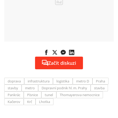
Začít diskuzi
doprava
infrastruktura
logistika
metro D
Praha
stavby
metro
Dopravní podnik hl. m. Prahy
stavba
Pankrác
Písnice
tunel
Thomayerova nemocnice
Kačerov
Krč
Lhotka