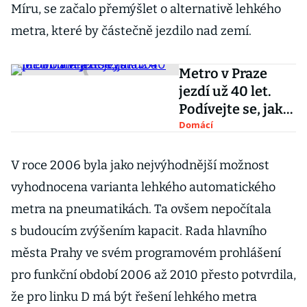
Míru, se začalo přemýšlet o alternativě lehkého
metra, které by částečně jezdilo nad zemí.
Metro v Praze
jezdí už 40 let.
Podívejte se, jak
probíhala jeho
Domácí
výstavba
V roce 2006 byla jako nejvýhodnější možnost
vyhodnocena varianta lehkého automatického
metra na pneumatikách. Ta ovšem nepočítala
s budoucím zvýšením kapacit. Rada hlavního
města Prahy ve svém programovém prohlášení
pro funkční období 2006 až 2010 přesto potvrdila,
že pro linku D má být řešení lehkého metra