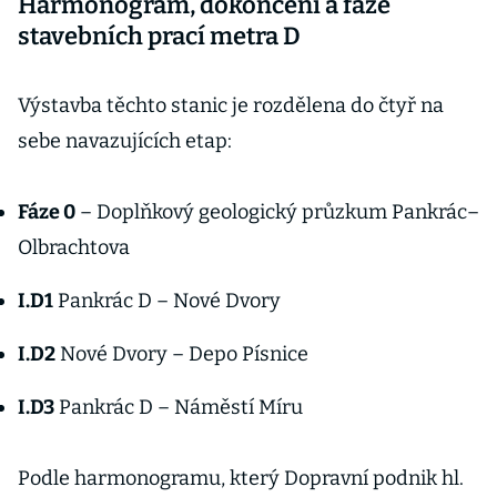
Harmonogram, dokončení a fáze
stavebních prací metra D
Výstavba těchto stanic je rozdělena do čtyř na
sebe navazujících etap:
Fáze 0
– Doplňkový geologický průzkum Pankrác–
Olbrachtova
I.D1
Pankrác D – Nové Dvory
I.D2
Nové Dvory – Depo Písnice
I.D3
Pankrác D – Náměstí Míru
Podle harmonogramu, který Dopravní podnik hl.