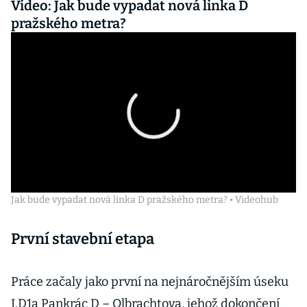
Video: Jak bude vypadat nová linka D
pražského metra?
Jak bude vypadat nová linka D pražského metra? • Videohub
První stavební etapa
Práce začaly jako první na nejnáročnějším úseku
I.D1a Pankrác D – Olbrachtova, jehož dokončení