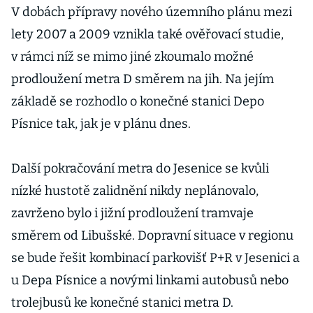
zamíří vlaky i
V dobách přípravy nového územního plánu mezi
auta
lety 2007 a 2009 vznikla také ověřovací studie,
v rámci níž se mimo jiné zkoumalo možné
prodloužení metra D směrem na jih. Na jejím
základě se rozhodlo o konečné stanici Depo
Písnice tak, jak je v plánu dnes.
Další pokračování metra do Jesenice se kvůli
nízké hustotě zalidnění nikdy neplánovalo,
zavrženo bylo i jižní prodloužení tramvaje
směrem od Libušské. Dopravní situace v regionu
se bude řešit kombinací parkovišť P+R v Jesenici a
u Depa Písnice a novými linkami autobusů nebo
trolejbusů ke konečné stanici metra D.