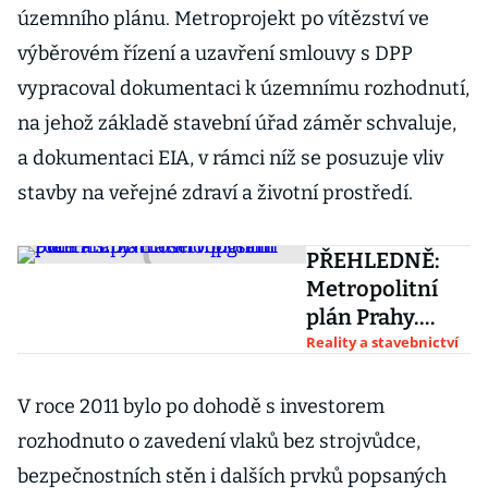
územního plánu. Metroprojekt po vítězství ve
výběrovém řízení a uzavření smlouvy s DPP
vypracoval dokumentaci k územnímu rozhodnutí,
na jehož základě stavební úřad záměr schvaluje,
a dokumentaci EIA, v rámci níž se posuzuje vliv
stavby na veřejné zdraví a životní prostředí.
PŘEHLEDNĚ:
Metropolitní
plán Prahy.
Harmonogram
Reality a stavebnictví
počítá s
platností v
V roce 2011 bylo po dohodě s investorem
příštím roce
rozhodnuto o zavedení vlaků bez strojvůdce,
bezpečnostních stěn i dalších prvků popsaných