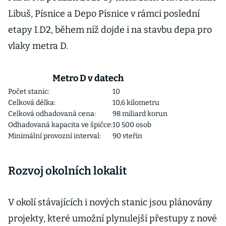
Libuš, Písnice a Depo Písnice v rámci poslední
etapy I.D2, během níž dojde i na stavbu depa pro
vlaky metra D.
Metro D v datech
Počet stanic:
10
Celková délka:
10,6 kilometru
Celková odhadovaná cena:
98 miliard korun
Odhadovaná kapacita ve špičce:
10 500 osob
Minimální provozní interval:
90 vteřin
Rozvoj okolních lokalit
V okolí stávajících i nových stanic jsou plánovány
projekty, které umožní plynulejší přestupy z nové