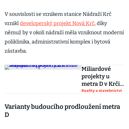
V souvislosti se vznikem stanice Nádraží Krč
vznikl
developerský projekt Nová Krč
, díky
němuž by v okolí nádraží měla vzniknout moderní
poliklinika, administrativní komplex i bytová
zástavba.
Miliardové
projekty u
metra D v Krči.
Na pozemcích
Reality a stavebnictví
restituentů
Varianty budoucího prodloužení metra
budou
kanceláře a
D
byty