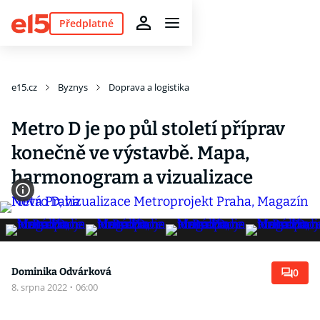
Předplatné
e15.cz
Byznys
Doprava a logistika
Metro D je po půl století příprav
konečně ve výstavbě. Mapa,
harmonogram a vizualizace
Dominika Odvárková
0
8. srpna 2022
·
06:00