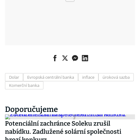
Dolar
Evropská centrální banka
inflace
úroková sazba
Komerční banka
Doporučujeme
Potenciální zachránce Soleku zrušil
nabídku. Zadlužené solární společnosti
hrozí konkurz