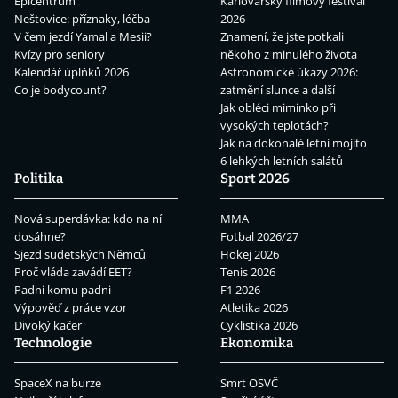
Epicentrum
Karlovarský filmový festival
Neštovice: příznaky, léčba
2026
V čem jezdí Yamal a Mesii?
Znamení, že jste potkali
Kvízy pro seniory
někoho z minulého života
Kalendář úplňků 2026
Astronomické úkazy 2026:
Co je bodycount?
zatmění slunce a další
Jak obléci miminko při
vysokých teplotách?
Jak na dokonalé letní mojito
6 lehkých letních salátů
Politika
Sport 2026
Nová superdávka: kdo na ní
MMA
dosáhne?
Fotbal 2026/27
Sjezd sudetských Němců
Hokej 2026
Proč vláda zavádí EET?
Tenis 2026
Padni komu padni
F1 2026
Výpověď z práce vzor
Atletika 2026
Divoký kačer
Cyklistika 2026
Technologie
Ekonomika
SpaceX na burze
Smrt OSVČ