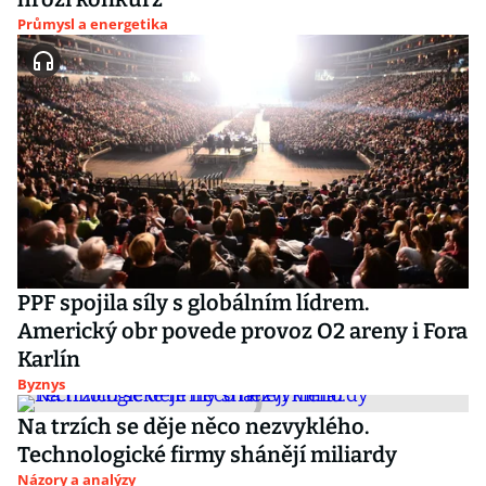
Průmysl a energetika
PPF spojila síly s globálním lídrem.
Americký obr povede provoz O2 areny i Fora
Karlín
Byznys
Na trzích se děje něco nezvyklého.
Technologické firmy shánějí miliardy
Názory a analýzy