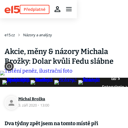
Předplatné
e15.cz
Názory a analýzy
Akcie, měny & názory Michala
Brožky: Dolar kvůli Fedu slábne
5
Fotogalerie
Michal Brožka
3. září 2020
·
13:00
Dva týdny zpět jsem na tomto místě při