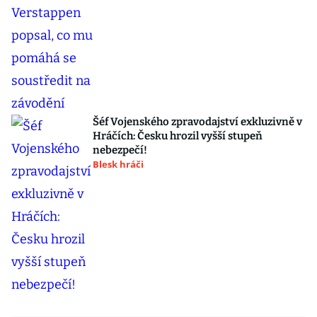
Šéf Vojenského zpravodajství exkluzivně v
Hráčích: Česku hrozil vyšší stupeň
nebezpečí!
Blesk hráči