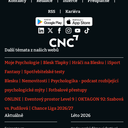
Kontakty
Redakce
Inzerce
Předplatné
RSS
Kariéra
Další témata z našich webů
Moje Psychologie
Blesk Tlapky
Hráči na Blesku
iSport
Fantasy
Spotřebitelské testy
Blesku
Nemovitosti
Psychologika - podcast rozbíjející
psychologické mýty
Fotbalové přestupy
ONLINE
Eventový prostor Level 9
OKTAGON 92: Szabová
vs. Pudilová
Chance Liga 2026/27
Aktuálně
Léto 2026