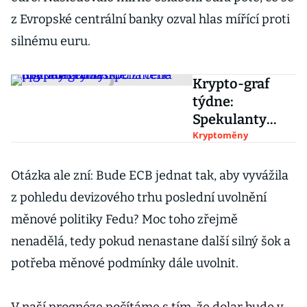
z Evropské centrální banky ozval hlas mířící proti
silnému euru.
Krypto-graf
týdne:
Spekulanty
zaskočila cena
Kryptoměny
digitálních měn
po změně
Otázka ale zní: Bude ECB jednat tak, aby vyvážila
politiky Fedu
z pohledu devizového trhu poslední uvolnění
měnové politiky Fedu? Moc toho zřejmě
nenadělá, tedy pokud nenastane další silný šok a
potřeba měnové podmínky dále uvolnit.