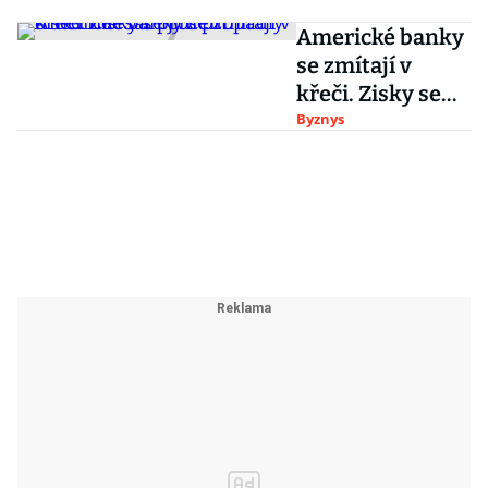
inflaci, proti
růstu cen by se
Americké banky
zdráhala
se zmítají v
zasáhnout
křeči. Zisky se
jim propadly o
Byznys
sedmdesát
procent