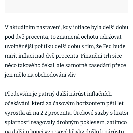
V aktuálním nastavení, kdy inflace byla delší dobu
pod dvě procenta, to znamená ochotu udržovat
uvolněnější politiku delší dobu s tím, že Fed bude
mířit inflaci nad dvě procenta. Finanční trh sice
něco takového čekal, ale samotné zasedání přece
jen mělo na obchodování vliv.
Především je patrný další nárůst inflačních
očekávání, která za časovým horizontem pěti let
vyrostla až na 2,2 procenta. Úrokové sazby s kratší
splatností reagovaly drobným poklesem, zatímco
na dalším konci výnosové křivky došlo k nárůstu.