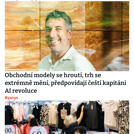
Obchodní modely se hroutí, trh se
extrémně mění, předpovídají čeští kapitáni
AI revoluce
Byznys