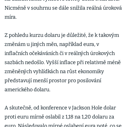
Nicméně v souhrnu se dále snížila reálná úroková
míra.
Z pohledu kurzu dolaru je důležité, že k takovým
změnám u jiných měn, například eura, v
inflačních očekáváních či v reálných úrokových
sazbách nedošlo. Vyšší inflace při relativně méně
změněných vyhlídkách na růst ekonomiky
představují menší prostor pro posilování
amerického dolaru.
A skutečně, od konference v Jackson Hole dolar
proti euru mírně oslabil z 1,18 na 1,20 dolaru za
euro. Následovalo mírné oslabení eura poté, co se