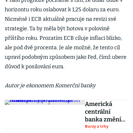
V naší prognóze počítáme s tím, že dolar bude v
horizontu roku oslabovat k 1,25 dolaru za euro.
Nicméně i ECB aktuálně pracuje na revizi své
strategie. Ta by měla být hotova v polovině
příštího roku. Prozatím ECB cíluje inflaci blízko,
ale pod dvě procenta. Je ale možné, že tento cíl
upraví podobným způsobem jako Fed, čímž ubere
důvod k posilování eura.
Autor je ekonomem Komerční banky
Americká
centrální
banka změní
přístup k
Burzy a trhy