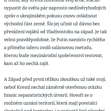
K tomu, aby Kreml zdůvodnil svůj krok, stačilo
vypustit do světa pár naprosto nedůvěryhodných
zpráv o ukrajinském pokusu znovu ovládnout
východní část země. Šlo jej učinit už dávno bez
převážení vojáků od Vladivostoku na západ. Je tak
velmi pravděpodobné, že Putin namísto rychlého
a přímého úderu zvolil salámovou metodu,
kterou bude mezinárodní společenství testovat,
kam až ho nechá zajít.
A Západ před první těžkou zkouškou už také stojí,
neboť Kreml nechal záměrně otevřenou otázku
hranic separatistických útvarů. Hovoří se o
možném uznání teritorií, která mají povstalci