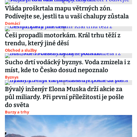
Vláda proškrtala mapu větrných zón.
Podívejte se, jestli ta u vaší chalupy zůstala
Domácí
Češi propadli motorkám. Král trhu těží z
trendu, který jiné děsí
Obchod a služby
Sucho drtí vodácký byznys. Voda zmizela i z
míst, kde to Česko dosud nepoznalo
Byznys
Bývalý inženýr Elona Muska drží akcie za
půl miliardy. Při první příležitosti je pošle
do světa
Burzy a trhy