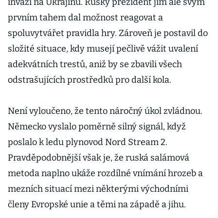
invazi na Ukrajinu. Ruský prezident jim ale svým
prvním tahem dal možnost reagovat a
spoluvytvářet pravidla hry. Zároveň je postavil do
složité situace, kdy musejí pečlivě vážit uvalení
adekvátních trestů, aniž by se zbavili všech
odstrašujících prostředků pro další kola.
Není vyloučeno, že tento náročný úkol zvládnou.
Německo vyslalo poměrně silný signál, když
poslalo k ledu plynovod Nord Stream 2.
Pravděpodobnější však je, že ruská salámová
metoda naplno ukáže rozdílné vnímání hrozeb a
mezních situací mezi některými východními
členy Evropské unie a těmi na západě a jihu.