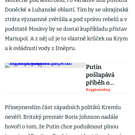
skutečně pod kontrolou, i o variantě linií původní
Doněcké a Luhanské oblastí. Tím by se ukrajinská
ztráta významně zvětšila a pod správu rebelů a v
podstatě Moskvy by se dostal kupříkladu přístav
Mariupol. A z něj už je to vlastně krůček na Krym
a k ovládnutí vody z Dněpru.
Putin
pošlapává
příběh o
digitálním
Kryptoměny
zlatu. Experti
odhadli, kam
Přinejmenším část západních politiků Kremlu
může cena
nevěří. Britský premiér Boris Johnson nadále
bitcoinu padat
hovoří o tom, že Putin chce podniknout plnou