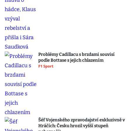
Problémy Cadillacu s brzdami souvisí
podle Bottase s jejich chlazením
F1 Sport
Šéf Vojenského zpravodajství exkluzivně v
Hráčích: Česku hrozil vyšší stupeň