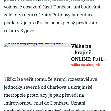
vojenské obsazení části Donbasu, ani budování
základen není řešením Putinovy lamentace,
podle níž je pro Rusko nebezpečný především
režim v Kyjevě.
Válka na
Ukrajině
ONLINE: Putin
cítí
Válka na Ukrajině
beztrestnost,
když svět váhá
Těžko lze věřit tomu, že Kreml rozestavěl své
zvýšit tlak,
jednotky severně od Charkova a ukrajinské
míní Zelenskyj
metropole proto, aby je pak převedl na
„mírotvornou“ misi do Donbasu. Uznání