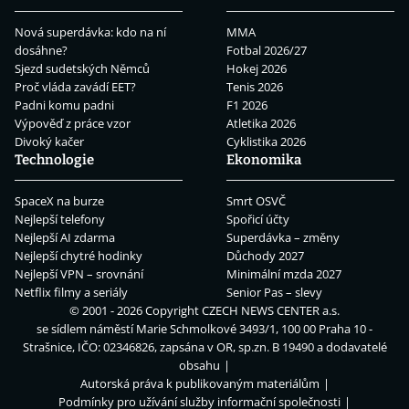
Nová superdávka: kdo na ní
MMA
dosáhne?
Fotbal 2026/27
Sjezd sudetských Němců
Hokej 2026
Proč vláda zavádí EET?
Tenis 2026
Padni komu padni
F1 2026
Výpověď z práce vzor
Atletika 2026
Divoký kačer
Cyklistika 2026
Technologie
Ekonomika
SpaceX na burze
Smrt OSVČ
Nejlepší telefony
Spořicí účty
Nejlepší AI zdarma
Superdávka – změny
Nejlepší chytré hodinky
Důchody 2027
Nejlepší VPN – srovnání
Minimální mzda 2027
Netflix filmy a seriály
Senior Pas – slevy
© 2001 - 2026 Copyright
CZECH NEWS CENTER a.s.
se sídlem náměstí Marie Schmolkové 3493/1, 100 00 Praha 10 -
Strašnice, IČO: 02346826, zapsána v OR, sp.zn. B 19490 a dodavatelé
obsahu
Autorská práva k publikovaným materiálům
Podmínky pro užívání služby informační společnosti