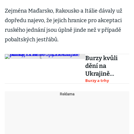
Zejména Maďarsko, Rakousko a Itálie dávaly už
dopředu najevo, že jejich hranice pro akceptaci
ruského jednání jsou úplně jinde než v případě
pobaltských jestřábů.
Burzy kvůli
dění na
Ukrajině
kolísají. Cena
Burzy a trhy
ropy Brent se
přiblížila ke
100 dolarům za
barel