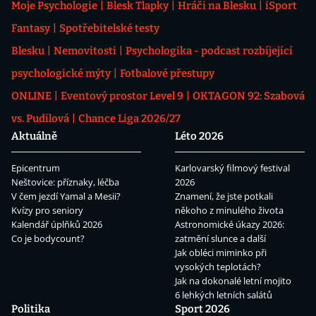
Moje Psychologie
Blesk Tlapky
Hráči na Blesku
iSport
Fantasy
Spotřebitelské testy
Blesku
Nemovitosti
Psychologika - podcast rozbíjející
psychologické mýty
Fotbalové přestupy
ONLINE
Eventový prostor Level 9
OKTAGON 92: Szabová
vs. Pudilová
Chance Liga 2026/27
Aktuálně
Léto 2026
Epicentrum
Karlovarský filmový festival
Neštovice: příznaky, léčba
2026
V čem jezdí Yamal a Mesii?
Znamení, že jste potkali
Kvízy pro seniory
někoho z minulého života
Kalendář úplňků 2026
Astronomické úkazy 2026:
Co je bodycount?
zatmění slunce a další
Jak obléci miminko při
vysokých teplotách?
Jak na dokonalé letní mojito
6 lehkých letních salátů
Politika
Sport 2026