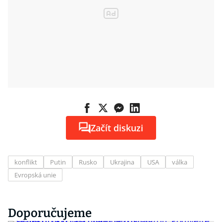
Začít diskuzi
konflikt
Putin
Rusko
Ukrajina
USA
válka
Evropská unie
Doporučujeme