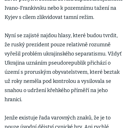
Ivano-Frankivsku nebo k pozemnímu tažení na
Kyjev s cílem zlikvidovat tamní režim.
Nyní se zajisté najdou hlasy, které budou tvrdit,
že ruský prezident pouze relativně rozumně
vyřešil problém ukrajinského separatismu. Vždyť
Ukrajina uznáním pseudorepublik přichází o
území s proruským obyvatelstvem, které beztak
už roky neměla pod kontrolou a vysilovala se
snahou o udržení křehkého příměří na jeho
hranici.
Jenže existuje řada varovných znaků, že je to
pouze úvodní dějství cynické hry. Ani rychlé