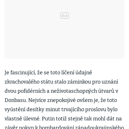
Je fascinující, že se toto líčení údajně
zkrachovalého státu stalo záminkou pro uznání
dvou pofidérních a neživotaschopných útvarů v
Donbasu. Nejvíce znepokojivé ovšem je, že toto
vyústění desítky minut trvajícího proslovu bylo
vlastně úlevné. Putin totiž stejně tak mohl dát na
závěr pokyn k bombardování západoukrajinského