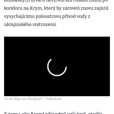
donbaských útvarů nevyřeší ani ruskou touhu po
koridoru na Krym, který by zároveň znovu zajistil
vysychajícímu poloostrovu přívod vody z
ukrajinského vnitrozemí.
Co se děje na Ukrajině? • Videohub