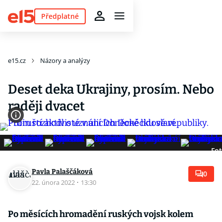
Předplatné
e15.cz
Názory a analýzy
Deset deka Ukrajiny, prosím. Nebo
raději dvacet
Fot
Pavla Palaščáková
0
22. února 2022
·
13:30
Po měsících hromadění ruských vojsk kolem