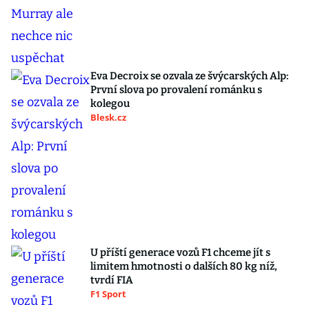
Eva Decroix se ozvala ze švýcarských Alp:
První slova po provalení románku s
kolegou
Blesk.cz
U příští generace vozů F1 chceme jít s
limitem hmotnosti o dalších 80 kg níž,
tvrdí FIA
F1 Sport