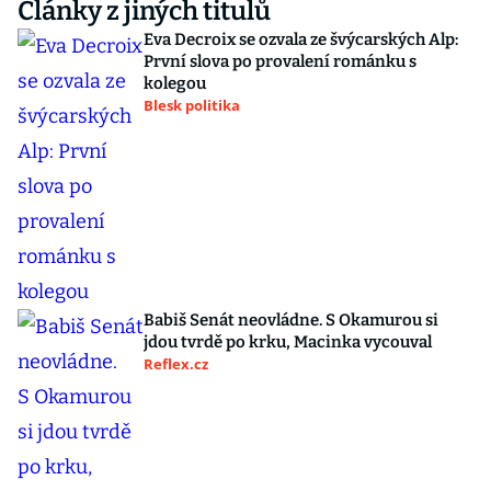
Články z jiných titulů
Eva Decroix se ozvala ze švýcarských Alp:
První slova po provalení románku s
kolegou
Blesk politika
Babiš Senát neovládne. S Okamurou si
jdou tvrdě po krku, Macinka vycouval
Reflex.cz