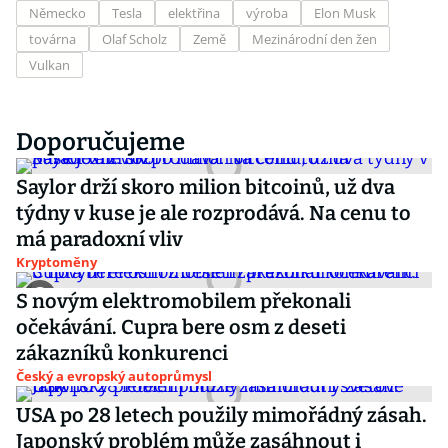
Německo
Tesla
elektřina
výroba
Elon Musk
továrna
Olaf Scholz
Země
Mezinárodní den žen
Vulkan
Doporučujeme
Saylor drží skoro milion bitcoinů, už dva
týdny v kuse je ale rozprodává. Na cenu to
má paradoxní vliv
Kryptoměny
S novým elektromobilem překonali
očekávání. Cupra bere osm z deseti
zákazníků konkurenci
Český a evropský autoprůmysl
USA po 28 letech použily mimořádný zásah.
Japonský problém může zasáhnout i