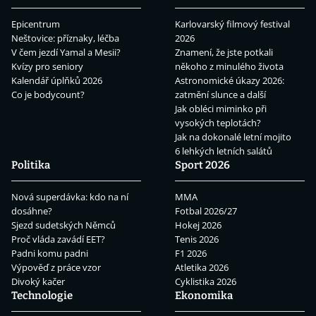
Epicentrum
Karlovarský filmový festival
Neštovice: příznaky, léčba
2026
V čem jezdí Yamal a Mesii?
Znamení, že jste potkali
Kvízy pro seniory
někoho z minulého života
Kalendář úplňků 2026
Astronomické úkazy 2026:
Co je bodycount?
zatmění slunce a další
Jak obléci miminko při
vysokých teplotách?
Jak na dokonalé letní mojito
6 lehkých letních salátů
Politika
Sport 2026
Nová superdávka: kdo na ní
MMA
dosáhne?
Fotbal 2026/27
Sjezd sudetských Němců
Hokej 2026
Proč vláda zavádí EET?
Tenis 2026
Padni komu padni
F1 2026
Výpověď z práce vzor
Atletika 2026
Divoký kačer
Cyklistika 2026
Technologie
Ekonomika