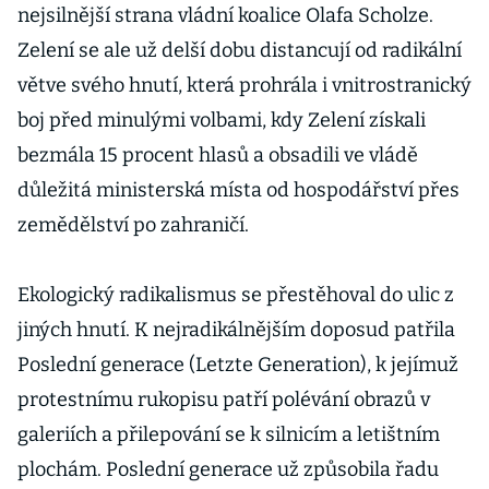
nejsilnější strana vládní koalice Olafa Scholze.
Zelení se ale už delší dobu distancují od radikální
větve svého hnutí, která prohrála i vnitrostranický
boj před minulými volbami, kdy Zelení získali
bezmála 15 procent hlasů a obsadili ve vládě
důležitá ministerská místa od hospodářství přes
zemědělství po zahraničí.
Ekologický radikalismus se přestěhoval do ulic z
jiných hnutí. K nejradikálnějším doposud patřila
Poslední generace (Letzte Generation), k jejímuž
protestnímu rukopisu patří polévání obrazů v
galeriích a přilepování se k silnicím a letištním
plochám. Poslední generace už způsobila řadu