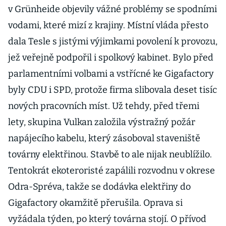
v Grünheide objevily vážné problémy se spodními
vodami, které mizí z krajiny. Místní vláda přesto
dala Tesle s jistými výjimkami povolení k provozu,
jež veřejně podpořil i spolkový kabinet. Bylo před
parlamentními volbami a vstřícné ke Gigafactory
byly CDU i SPD, protože firma slibovala deset tisíc
nových pracovních míst. Už tehdy, před třemi
lety, skupina Vulkan založila výstražný požár
napájecího kabelu, který zásoboval staveniště
továrny elektřinou. Stavbě to ale nijak neublížilo.
Tentokrát ekoteroristé zapálili rozvodnu v okrese
Odra-Spréva, takže se dodávka elektřiny do
Gigafactory okamžitě přerušila. Oprava si
vyžádala týden, po který továrna stojí. O přívod