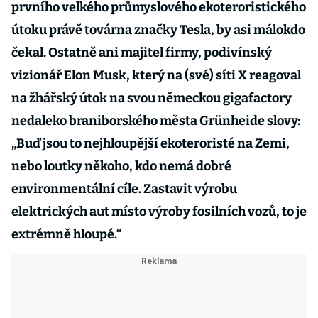
prvního velkého průmyslového ekoteroristického
útoku právě továrna značky Tesla, by asi málokdo
čekal. Ostatně ani majitel firmy, podivínský
vizionář Elon Musk, který na (své) síti X reagoval
na žhářský útok na svou německou gigafactory
nedaleko braniborského města Grünheide slovy:
„Buď jsou to nejhloupější ekoteroristé na Zemi,
nebo loutky někoho, kdo nemá dobré
environmentální cíle. Zastavit výrobu
elektrických aut místo výroby fosilních vozů, to je
extrémně hloupé.“