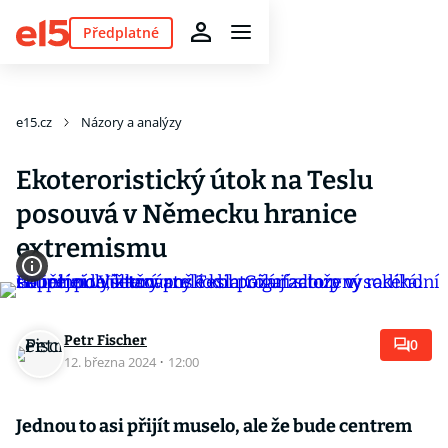
Předplatné
e15.cz
Názory a analýzy
Ekoteroristický útok na Teslu
posouvá v Německu hranice
extremismu
Petr Fischer
0
12. března 2024
·
12:00
Jednou to asi přijít muselo, ale že bude centrem