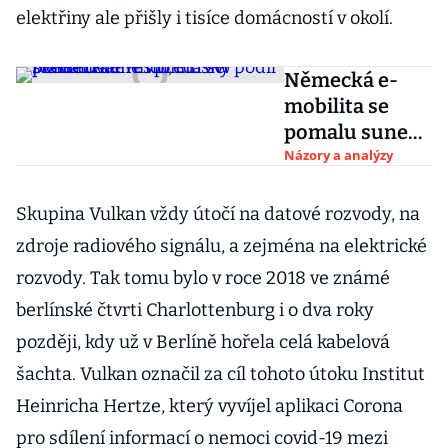
elektřiny ale přišly i tisíce domácností v okolí.
Německá e-
mobilita se
pomalu sune
vpřed. VW
Názory a analýzy
předehnal
Teslu, čínský
Skupina Vulkan vždy útočí na datové rozvody, na
podíl stále
zdroje radiového signálu, a zejména na elektrické
roste
rozvody. Tak tomu bylo v roce 2018 ve známé
berlínské čtvrti Charlottenburg i o dva roky
později, kdy už v Berlíně hořela celá kabelová
šachta. Vulkan označil za cíl tohoto útoku Institut
Heinricha Hertze, který vyvíjel aplikaci Corona
pro sdílení informací o nemoci covid-19 mezi