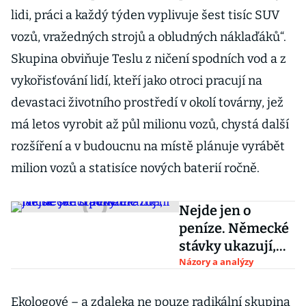
lidi, práci a každý týden vyplivuje šest tisíc SUV
vozů, vražedných strojů a obludných náklaďáků“.
Skupina obviňuje Teslu z ničení spodních vod a z
vykořisťování lidí, kteří jako otroci pracují na
devastaci životního prostředí v okolí továrny, jež
má letos vyrobit až půl milionu vozů, chystá další
rozšíření a v budoucnu na místě plánuje vyrábět
milion vozů a statisíce nových baterií ročně.
Nejde jen o
peníze. Německé
stávky ukazují,
jak se svět
Názory a analýzy
radikálně mění
Ekologové – a zdaleka ne pouze radikální skupina