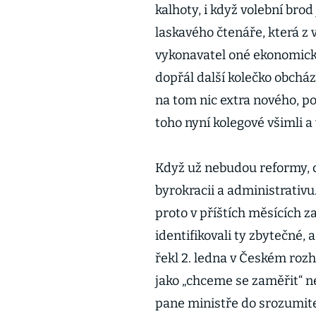
kalhoty, i když volební bro
laskavého čtenáře, která z 
vykonavatel oné ekonomické
dopřál další kolečko obcház
na tom nic extra nového, pod
toho nyní kolegové všimli a
Když už nebudou reformy, c
byrokracii a administrativu
proto v příštích měsících 
identifikovali ty zbytečné, 
řekl 2. ledna v Českém roz
jako „chceme se zaměřit“ ne
pane ministře do srozumitel