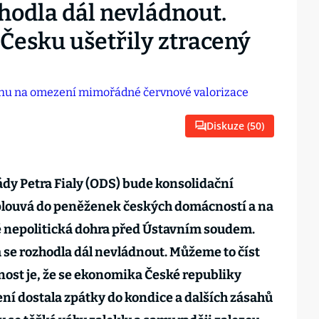
zhodla dál nevládnout.
Česku ušetřily ztracený
Diskuze (
50
)
 Petra Fialy (ODS) bude konsolidační
 vplouvá do peněženek českých domácností a na
tě nepolitická dohra před Ústavním soudem.
da se rozhodla dál nevládnout. Můžeme to číst
ost je, že se ekonomika České republiky
í dostala zpátky do kondice a dalších zásahů