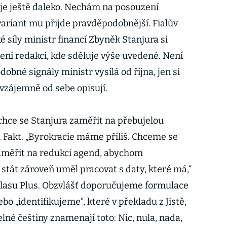
d je ještě daleko. Nechám na posouzení
variant mu přijde pravděpodobnější. Fialův
 síly ministr financí Zbyněk Stanjura si
ení redakcí, kde sděluje výše uvedené. Není
obné signály ministr vysílá od října, jen si
 vzájemně od sebe opisují.
hce se Stanjura zaměřit na přebujelou
. Fakt. „Byrokracie máme příliš. Chceme se
zaměřit na redukci agend, abychom
a stát zároveň uměl pracovat s daty, které má,“
hlasu Plus. Obzvlášť doporučujeme formulace
bo „identifikujeme“, které v překladu z Jistě,
né češtiny znamenají toto: Nic, nula, nada,