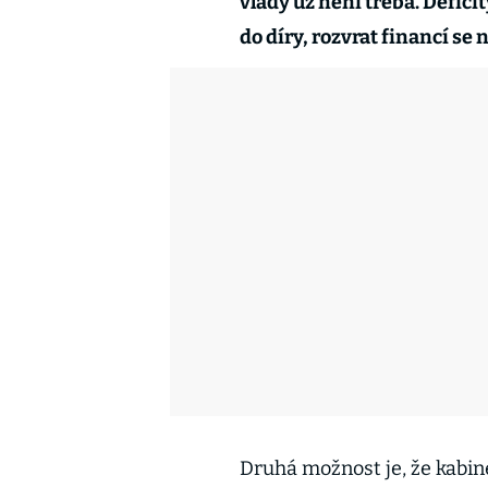
vlády už není třeba. Deficit
do díry, rozvrat financí se 
Druhá možnost je, že kabine