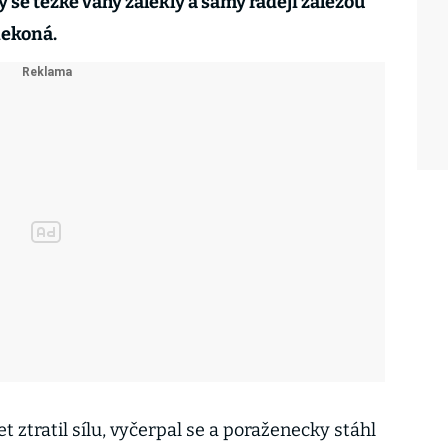
y se těžké váhy zalekly a samy raději zalezou
nekoná.
t ztratil sílu, vyčerpal se a poraženecky stáhl