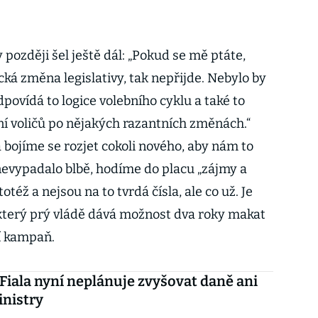
 později šel ještě dál: „Pokud se mě ptáte,
ická změna legislativy, tak nepřijde. Nebylo by
povídá to logice volebního cyklu a také to
í voličů po nějakých razantních změnách.“
bojíme se rozjet cokoli nového, aby nám to
o nevypadalo blbě, hodíme do placu „zájmy a
totéž a nejsou na to tvrdá čísla, ale co už. Je
, který prý vládě dává možnost dva roky makat
í kampaň.
Fiala nyní neplánuje zvyšovat daně ani
nistry