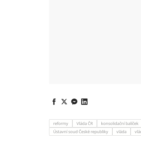
reformy
Vláda ČR
konsolidační balíček
Ústavní soud České republiky
vláda
vlá