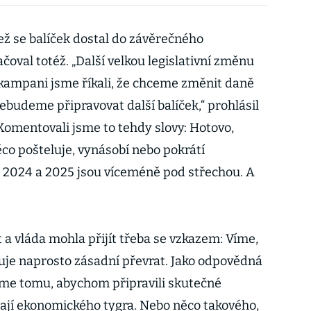
než se balíček dostal do závěrečného
čoval totéž. „Další velkou legislativní změnu
kampani jsme říkali, že chceme změnit daně
ebudeme připravovat další balíček,“ prohlásil
Komentovali jsme to tehdy slovy: Hotovo,
co pošteluje, vynásobí nebo pokrátí
 2024 a 2025 jsou víceméně pod střechou. A
a vláda mohla přijít třeba se vzkazem: Víme,
uje naprosto zásadní převrat. Jako odpovědná
eme tomu, abychom připravili skutečné
lají ekonomického tygra. Nebo něco takového,