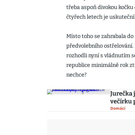
třeba aspoň divokou kočku e
čtyřech letech je uskutečn
Místo toho se zahrabala d
předvolebního ostřelování. 
rozhodli nyní s vládnutím s
republice minimálně rok zt
nechce?
Jurečka 
večírku p
Domácí