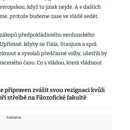
vropskou, když to jinak nejde. A v dalších
íme, protože budeme zase ve vládě sedět.
o zákopů předpokládaného verdunského
Upřímně, kdyby se Fiala, Stanjura a spol.
eknout a vyvolali předčasné volby, ušetřili by
raceného času. Co s vládou, která vládnout
je připraven zvážit svou rezignaci kvůli
ři střelbě na Filozofické fakultě