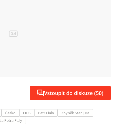
Vstoupit do diskuze (50)
Česko
ODS
Petr Fiala
Zbyněk Stanjura
da Petra Fialy