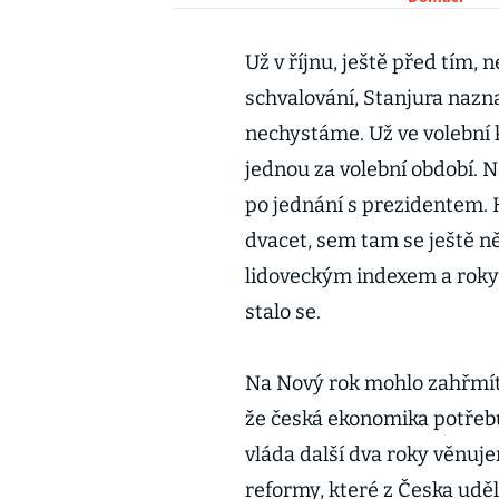
Už v říjnu, ještě před tím, 
schvalování, Stanjura nazna
nechystáme. Už ve volební 
jednou za volební období. N
po jednání s prezidentem. 
dvacet, sem tam se ještě ně
lidoveckým indexem a roky
stalo se.
Na Nový rok mohlo zahřmít 
že česká ekonomika potřeb
vláda další dva roky věnuj
reformy, které z Česka udě