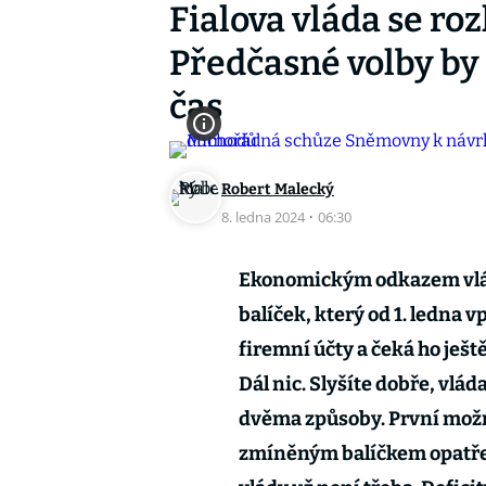
Fialova vláda se ro
Předčasné volby by 
čas
Robert Malecký
8. ledna 2024
·
06:30
Ekonomickým odkazem vlády
balíček, který od 1. ledna
firemní účty a čeká ho ješ
Dál nic. Slyšíte dobře, vlá
dvěma způsoby. První možn
zmíněným balíčkem opatřen