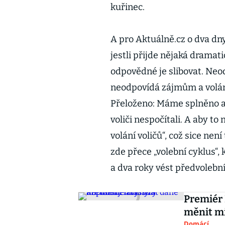
kuřinec.
A pro Aktuálně.cz o dva dny
jestli přijde nějaká dramat
odpovědné je slibovat. Neod
neodpovídá zájmům a volán
Přeloženo: Máme splněno a 
voliči nespočítali. A aby t
volání voličů“, což sice není 
zde přece „volební cyklus“
a dva roky vést předvolebn
Premiér 
měnit mi
Domácí