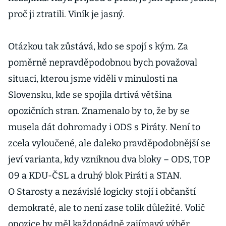
proč ji ztratili. Viník je jasný.
Otázkou tak zůstává, kdo se spojí s kým. Za
poměrně nepravděpodobnou bych považoval
situaci, kterou jsme viděli v minulosti na
Slovensku, kde se spojila drtivá většina
opozičních stran. Znamenalo by to, že by se
musela dát dohromady i ODS s Piráty. Není to
zcela vyloučené, ale daleko pravděpodobnější se
jeví varianta, kdy vzniknou dva bloky – ODS, TOP
09 a KDU-ČSL a druhý blok Piráti a STAN.
O Starosty a nezávislé logicky stojí i občanští
demokraté, ale to není zase tolik důležité. Volič
opozice by měl každopádně zajímavý výběr.