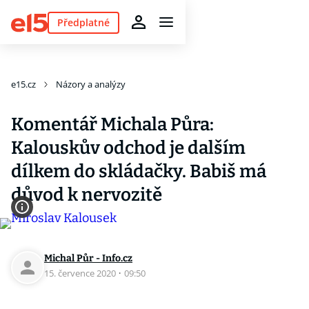
Předplatné
e15.cz
Názory a analýzy
Komentář Michala Půra:
Kalouskův odchod je dalším
dílkem do skládačky. Babiš má
důvod k nervozitě
Michal Půr - Info.cz
15. července 2020
·
09:50