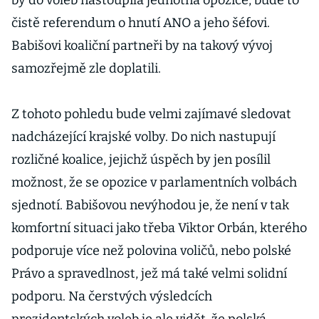
by do voleb nastoupila jednotná opozice, bude to
čistě referendum o hnutí ANO a jeho šéfovi.
Babišovi koaliční partneři by na takový vývoj
samozřejmě zle doplatili.
Z tohoto pohledu bude velmi zajímavé sledovat
nadcházející krajské volby. Do nich nastupují
rozličné koalice, jejichž úspěch by jen posílil
možnost, že se opozice v parlamentních volbách
sjednotí. Babišovou nevýhodou je, že není v tak
komfortní situaci jako třeba Viktor Orbán, kterého
podporuje více než polovina voličů, nebo polské
Právo a spravedlnost, jež má také velmi solidní
podporu. Na čerstvých výsledcích