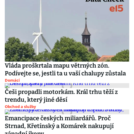
Vláda proškrtala mapu větrných zón.
Podívejte se, jestli ta u vaší chalupy zůstala
Domácí
Češi propadli motorkám. Král trhu těží z
trendu, který jiné děsí
Obchod a služby
Emancipace českých miliardářů. Proč
Strnad, Křetínský a Komárek nakupují
západní ikony