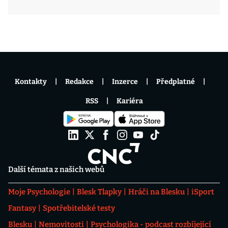
Kontakty
Redakce
Inzerce
Předplatné
RSS
Kariéra
Další témata z našich webů
Moje Psychologie
Blesk Tlapky
Hráči na Blesku
iSport
Fantasy
Spotřebitelské testy
Blesku
Nemovitosti
Psychologika - podcast rozbíjející