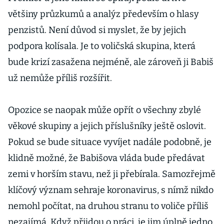
většiny průzkumů a analýz především o hlasy
penzistů. Není důvod si myslet, že by jejich
podpora kolísala. Je to voličská skupina, která
bude krizí zasažena nejméně, ale zároveň ji Babiš
už nemůže příliš rozšířit.
Opozice se naopak může opřít o všechny zbylé
věkové skupiny a jejich příslušníky ještě oslovit.
Pokud se bude situace vyvíjet nadále podobně, je
klidně možné, že Babišova vláda bude předávat
zemi v horším stavu, než ji přebírala. Samozřejmě
klíčový význam sehraje koronavirus, s nímž nikdo
nemohl počítat, na druhou stranu to voliče příliš
nezajímá. Když přijdou o práci, je jim úplně jedno,