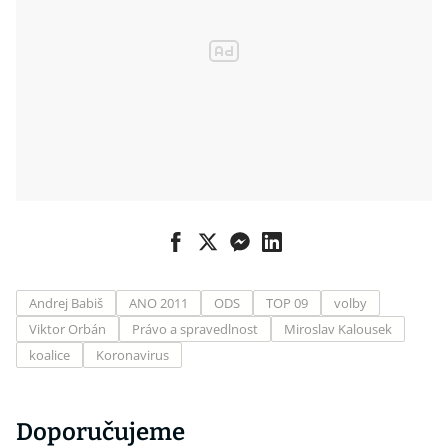
Andrej Babiš
ANO 2011
ODS
TOP 09
volby
Viktor Orbán
Právo a spravedlnost
Miroslav Kalousek
koalice
Koronavirus
Doporučujeme