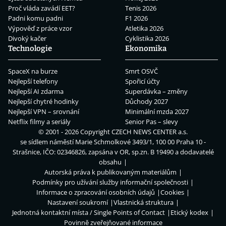
Proč vláda zavádí EET?
Tenis 2026
Padni komu padni
F1 2026
Výpověď z práce vzor
Atletika 2026
Divoký kačer
Cyklistika 2026
Technologie
Ekonomika
SpaceX na burze
Smrt OSVČ
Nejlepší telefony
Spořicí účty
Nejlepší AI zdarma
Superdávka – změny
Nejlepší chytré hodinky
Důchody 2027
Nejlepší VPN – srovnání
Minimální mzda 2027
Netflix filmy a seriály
Senior Pas – slevy
© 2001 - 2026 Copyright
CZECH NEWS CENTER a.s.
se sídlem náměstí Marie Schmolkové 3493/1, 100 00 Praha 10 -
Strašnice, IČO: 02346826, zapsána v OR, sp.zn. B 19490 a dodavatelé
obsahu
Autorská práva k publikovaným materiálům
Podmínky pro užívání služby informační společnosti
Informace o zpracování osobních údajů
Cookies
Nastavení soukromí
Vlastnická struktura
Jednotná kontaktní místa / Single Points of Contact
Etický kodex
Povinně zveřejňované informace