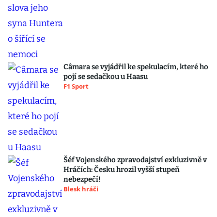
Câmara se vyjádřil ke spekulacím, které ho
pojí se sedačkou u Haasu
F1 Sport
Šéf Vojenského zpravodajství exkluzivně v
Hráčích: Česku hrozil vyšší stupeň
nebezpečí!
Blesk hráči