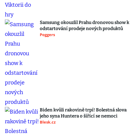
Samsung okouzlil Prahu dronovou show k
odstartování prodeje nových produktů
Poggers
Biden kvůli rakovině trpí! Bolestná slova
jeho syna Huntera o šířící se nemoci
Blesk.cz