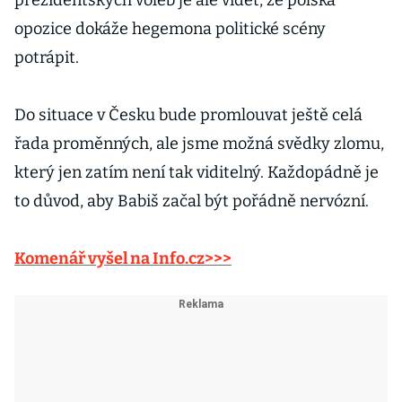
prezidentských voleb je ale vidět, že polská
opozice dokáže hegemona politické scény
potrápit.
Do situace v Česku bude promlouvat ještě celá
řada proměnných, ale jsme možná svědky zlomu,
který jen zatím není tak viditelný. Každopádně je
to důvod, aby Babiš začal být pořádně nervózní.
Komenář vyšel na Info.cz>>>