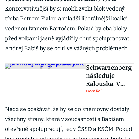
Konzervativnější by si mohli zvolit blok vedený
třeba Petrem Fialou a mladší liberálnější koalici
vedenou Ivanem Bartošem. Pokud by oba bloky
před volbami jasně vyjádřily chuť spolupracovat,
Andrej Babiš by se ocitl ve vážných problémech.
Schwarzenberg
následuje
Kalouska. V
politice
Domácí
skončím, jsem
už prastarý,
Nedá se očekávat, že by se do sněmovny dostaly
prohlásil
všechny strany, které v současnosti s Babišem
otevřeně spolupracují, tedy ČSSD a KSČM. Pokud