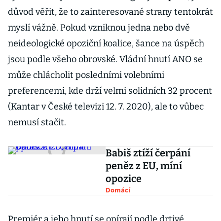
důvod věřit, že to zainteresované strany tentokrát
myslí vážně. Pokud vzniknou jedna nebo dvě
neideologické opoziční koalice, šance na úspěch
jsou podle všeho obrovské. Vládní hnutí ANO se
může chlácholit posledními volebními
preferencemi, kde drží velmi solidních 32 procent
(Kantar v České televizi 12. 7. 2020), ale to vůbec
nemusí stačit.
Babiš ztíží čerpání
peněz z EU, míní
opozice
Domácí
Premiér a jeho hnutí se opírají podle drtivé