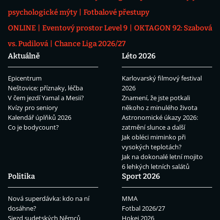
psychologické mýty
Fotbalové přestupy
ONLINE
Eventový prostor Level 9
OKTAGON 92: Szabová
vs. Pudilová
Chance Liga 2026/27
Aktuálně
Léto 2026
Epicentrum
Karlovarský filmový festival
Neštovice: příznaky, léčba
2026
V čem jezdí Yamal a Mesii?
Znamení, že jste potkali
Kvízy pro seniory
někoho z minulého života
Kalendář úplňků 2026
Astronomické úkazy 2026:
Co je bodycount?
zatmění slunce a další
Jak obléci miminko při
vysokých teplotách?
Jak na dokonalé letní mojito
6 lehkých letních salátů
Politika
Sport 2026
Nová superdávka: kdo na ní
MMA
dosáhne?
Fotbal 2026/27
Sjezd sudetských Němců
Hokej 2026