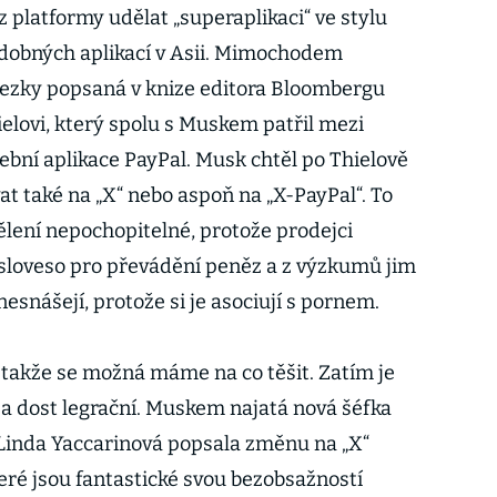
 platformy udělat „superaplikaci“ ve stylu
obných aplikací v Asii. Mimochodem
ezky popsaná v knize editora Bloombergu
elovi, který spolu s Muskem patřil mezi
ební aplikace PayPal. Musk chtěl po Thielově
 také na „X“ nebo aspoň na „X-PayPal“. To
lení nepochopitelné, protože prodejci
o sloveso pro převádění peněz a z výzkumů jim
nesnášejí, protože si je asociují s pornem.
 takže se možná máme na co těšit. Zatím je
a dost legrační. Muskem najatá nová šéfka
 Linda Yaccarinová popsala změnu na „X“
teré jsou fantastické svou bezobsažností