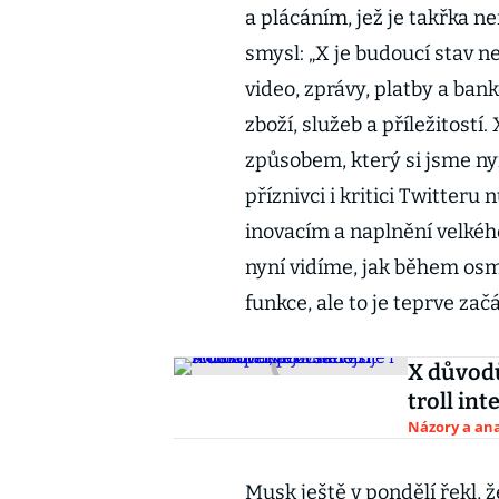
a plácáním, jež je takřka n
smysl: „X je budoucí stav 
video, zprávy, platby a bank
zboží, služeb a příležitostí
způsobem, který si jsme ny
příznivci i kritici Twitteru
inovacím a naplnění velkého
nyní vidíme, jak během os
funkce, ale to je teprve začá
X důvodů
troll in
Názory a ana
Musk ještě v pondělí řekl, ž