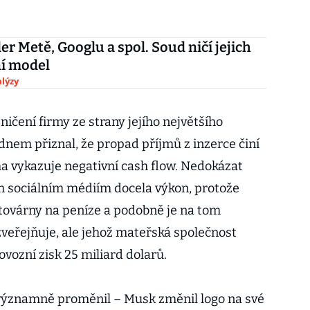
er Metě, Googlu a spol. Soud ničí jejich
í model
lýzy
ničení firmy ze strany jejího největšího
dnem přiznal, že propad příjmů z inzerce činí
a vykazuje negativní cash flow. Nedokázat
ím sociálním médiím docela výkon, protože
 továrny na peníze a podobně je na tom
zveřejňuje, ale jehož mateřská společnost
vozní zisk 25 miliard dolarů.
 významně proměnil – Musk změnil logo na své