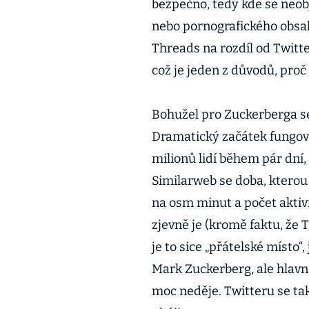
bezpečno, tedy kde se neobj
nebo pornografického obsahu
Threads na rozdíl od Twitt
což je jeden z důvodů, proč
Bohužel pro Zuckerberga se 
Dramatický začátek fungován
milionů lidí během pár dní,
Similarweb se doba, kterou u
na osm minut a počet aktiv
zjevně je (kromě faktu, že 
je to sice „přátelské místo“
Mark Zuckerberg, ale hlavn
moc neděje. Twitteru se tak