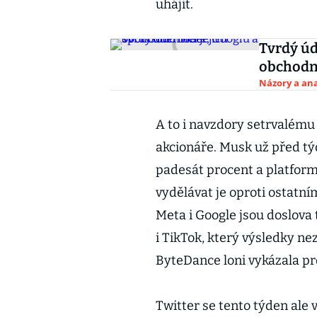
uhájit.
Tvrdý úd
obchodn
Názory a ana
A to i navzdory setrvalému 
akcionáře. Musk už před tý
padesát procent a platform
vydělávat je oproti ostatn
Meta i Google jsou doslova
i TikTok, který výsledky ne
ByteDance loni vykázala pro
Twitter se tento týden ale