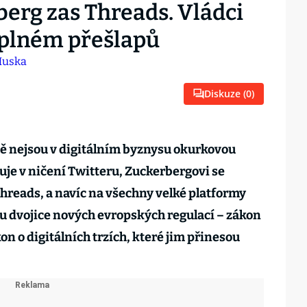
erg zas Threads. Vládci
i plném přešlapů
Diskuze (
0
)
ě nejsou v digitálním byznysu okurkovou
je v ničení Twitteru, Zuckerbergovi se
Threads, a navíc na všechny velké platformy
ou dvojice nových evropských regulací – zákon
on o digitálních trzích, které jim přinesou