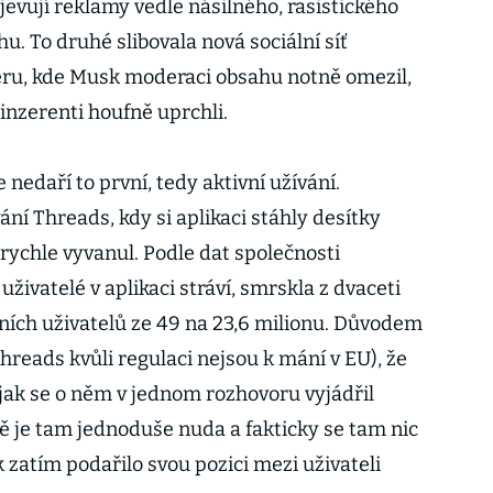
evují reklamy vedle násilného, rasistického
. To druhé slibovala nová sociální síť
eru, kde Musk moderaci obsahu notně omezil,
 inzerenti houfně uprchli.
nedaří to první, tedy aktivní užívání.
í Threads, kdy si aplikaci stáhly desítky
 rychle vyvanul. Podle dat společnosti
živatelé v aplikaci stráví, smrskla z dvaceti
ních uživatelů ze 49 na 23,6 milionu. Důvodem
Threads kvůli regulaci nejsou k mání v EU), že
, jak se o něm v jednom rozhovoru vyjádřil
ě je tam jednoduše nuda a fakticky se tam nic
 zatím podařilo svou pozici mezi uživateli