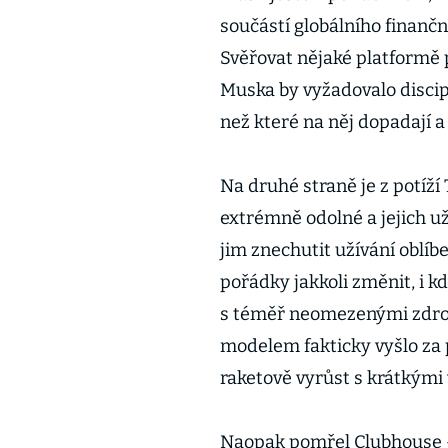
součástí globálního finančn
Svěřovat nějaké platformě p
Muska by vyžadovalo discip
než které na něj dopadají 
Na druhé straně je z potíží
extrémně odolné a jejich už
jim znechutit užívání oblíbe
pořádky jakkoli změnit, i k
s téměř neomezenými zdro
modelem fakticky vyšlo za 
raketově vyrůst s krátkými v
Naopak pomřel Clubhouse – 