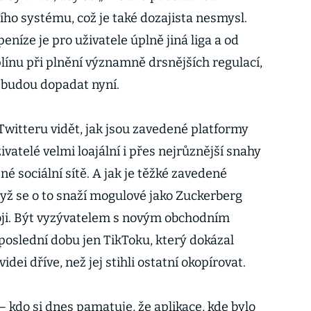
ího systému, což je také dozajista nesmysl.
eníze je pro uživatele úplně jiná liga a od
línu při plnění významně drsnějších regulací,
a budou dopadat nyní.
 Twitteru vidět, jak jsou zavedené platformy
ivatelé velmi loajální i přes nejrůznější snahy
né sociální sítě. A jak je těžké zavedené
dyž se o to snaží mogulové jako Zuckerberg
ji. Být vyzývatelem s novým obchodním
poslední dobu jen TikToku, který dokázal
idei dříve, než jej stihli ostatní okopírovat.
kdo si dnes pamatuje, že aplikace, kde bylo