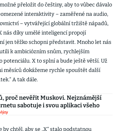
emožné přeložit do češtiny, aby to vůbec dávalo
neomezené interaktivity – zaměřené na audio,
ovnictví – vytvářející globální tržiště nápadů,
. X nás díky umělé inteligencí propojí
ní jen těžko schopni představit. Mnoho let nás
 nutili k ambiciózním snům, rychlejším
 potenciálu. X to splní a bude ještě větší. Už
mi měsíců dokážeme rychle spouštět další
tek.“ A tak dále.
, proč nevěřit Muskovi. Nejznámější
ternetu sabotuje i svou aplikaci všeho
lýzy
e by chtěl, aby se „X“ stalo podstatnou