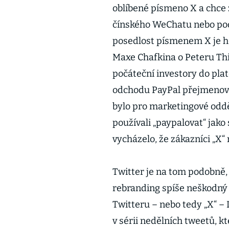
oblíbené písmeno X a chce z
čínského WeChatu nebo pod
posedlost písmenem X je h
Maxe Chafkina o Peteru Thi
počáteční investory do plat
odchodu PayPal přejmenovat
bylo pro marketingové oddě
používali „paypalovat“ jak
vycházelo, že zákazníci „X“ 
Twitter je na tom podobně,
rebranding spíše neškodný 
Twitteru – nebo tedy „X“ –
v sérii nedělních tweetů, k