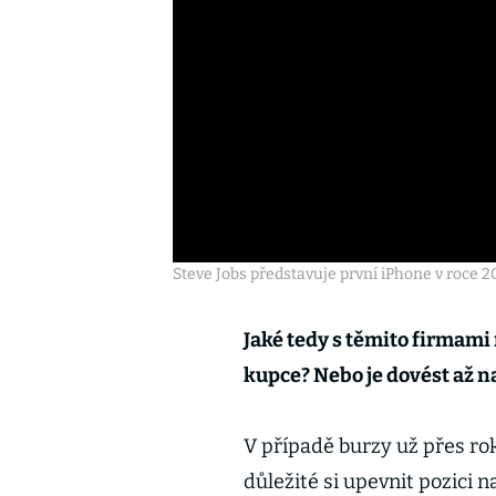
Steve Jobs představuje první iPhone v roce 2
Jaké tedy s těmito firmami 
kupce? Nebo je dovést až n
V případě burzy už přes rok
důležité si upevnit pozici 