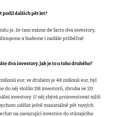
 podíl dalších pět let?
du je, že tam máme de facto dva investory,
rdinujeme a budeme i nadále průběžně
e dva investory. Jak je to u toho druhého?
ilionů eur, ve druhém je 48 milionů eur, byl
e do něj vložilo 118 investorů, zhruba ve 20
nální investory. U něj zbývá proinvestovat nižší
i bychom udělat ještě maximálně pět nových
echat na navazující investice do stávajícího