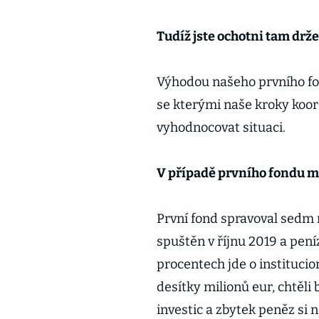
Tudíž jste ochotni tam držet
Výhodou našeho prvního fon
se kterými naše kroky koo
vyhodnocovat situaci.
V případě prvního fondu mát
První fond spravoval sedm m
spuštěn v říjnu 2019 a peníz
procentech jde o institucio
desítky milionů eur, chtěl
investic a zbytek peněz si n