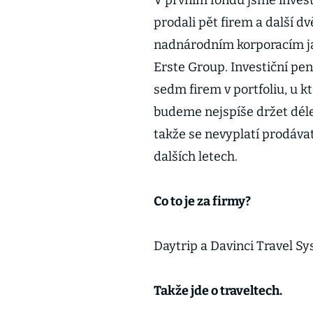
V prvním fondu jsme investo
prodali pět firem a další d
nadnárodním korporacím ja
Erste Group. Investiční pen
sedm firem v portfoliu, u k
budeme nejspíše držet déle,
takže se nevyplatí prodáv
dalších letech.
Co to je za firmy?
Daytrip a Davinci Travel Sy
Takže jde o traveltech.