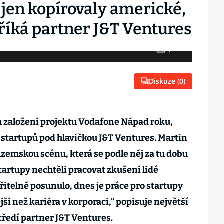
 jen kopírovaly americké,
 říká partner J&T Ventures
7
Fotogalerie
Diskuze (
0
)
u založení projektu Vodafone Nápad roku,
o startupů pod hlavičkou J&T Ventures. Martin
uzemskou scénu, která se podle něj za tu dobu
tartupy nechtěli pracovat zkušení lidé
řitelně posunulo, dnes je práce pro startupy
jší než kariéra v korporaci,“ popisuje největší
edí partner J&T Ventures.