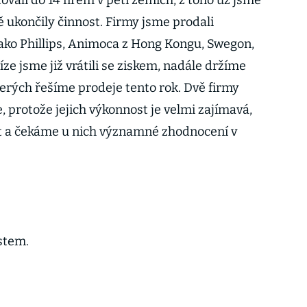
vali do 14 firem v pěti zemích, z toho už jsme
vě ukončily činnost. Firmy jsme prodali
ko Phillips, Animoca z Hong Kongu, Swegon,
íze jsme již vrátili se ziskem, nadále držíme
terých řešíme prodeje tento rok. Dvě firmy
 protože jejich výkonnost je velmi zajímavá,
at a čekáme u nich významné zhodnocení v
stem.