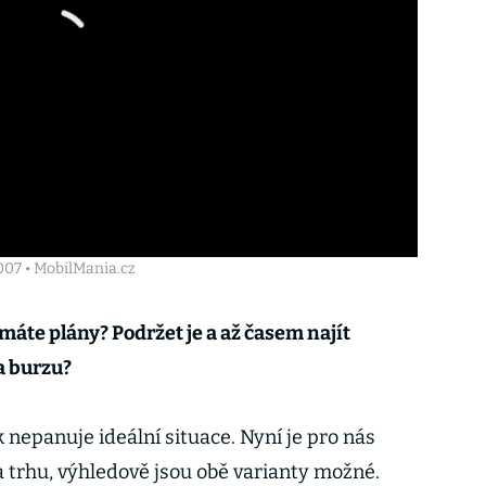
007 • MobilMania.cz
máte plány? Podržet je a až časem najít
a burzu?
 nepanuje ideální situace. Nyní je pro nás
na trhu, výhledově jsou obě varianty možné.