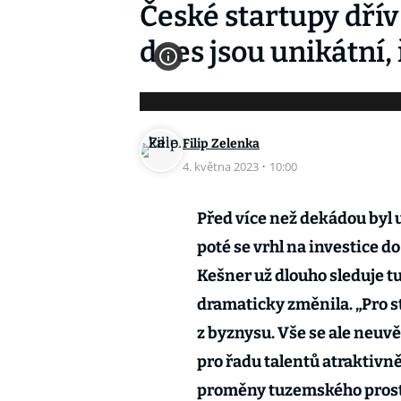
České startupy dřív
dnes jsou unikátní,
Filip Zelenka
4. května 2023
·
10:00
Před více než dekádou byl 
poté se vrhl na investice d
Kešner už dlouho sleduje t
dramaticky změnila. „Pro s
z byznysu. Vše se ale neuvě
pro řadu talentů atraktivně
proměny tuzemského prostř