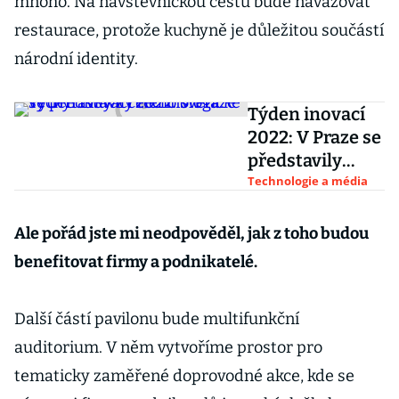
mnoho. Na návštěvnickou cestu bude navazovat
restaurace, protože kuchyně je důležitou součástí
národní identity.
Týden inovací
2022: V Praze se
představily
technologické
Technologie a média
vychytávky z
celého světa
Ale pořád jste mi neodpověděl, jak z toho budou
benefitovat firmy a podnikatelé.
Další částí pavilonu bude multifunkční
auditorium. V něm vytvoříme prostor pro
tematicky zaměřené doprovodné akce, kde se