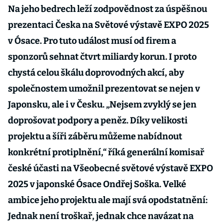
Na jeho bedrech leží zodpovědnost za úspěšnou
prezentaci Česka na Světové výstavě EXPO 2025
v Ósace. Pro tuto událost musí od firem a
sponzorů sehnat čtvrt miliardy korun. I proto
chystá celou škálu doprovodných akcí, aby
společnostem umožnil prezentovat se nejen v
Japonsku, ale i v Česku. „Nejsem zvyklý se jen
doprošovat podpory a peněz. Díky velikosti
projektu a šíři záběru můžeme nabídnout
konkrétní protiplnění,“ říká generální komisař
české účasti na Všeobecné světové výstavě EXPO
2025 v japonské Ósace Ondřej Soška. Velké
ambice jeho projektu ale mají svá opodstatnění:
Jednak není troškař, jednak chce navázat na