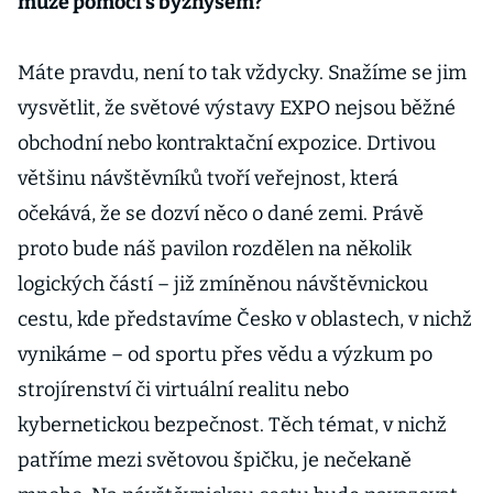
může pomoci s byznysem?
Máte pravdu, není to tak vždycky. Snažíme se jim
vysvětlit, že světové výstavy EXPO nejsou běžné
obchodní nebo kontraktační expozice. Drtivou
většinu návštěvníků tvoří veřejnost, která
očekává, že se dozví něco o dané zemi. Právě
proto bude náš pavilon rozdělen na několik
logických částí – již zmíněnou návštěvnickou
cestu, kde představíme Česko v oblastech, v nichž
vynikáme – od sportu přes vědu a výzkum po
strojírenství či virtuální realitu nebo
kybernetickou bezpečnost. Těch témat, v nichž
patříme mezi světovou špičku, je nečekaně