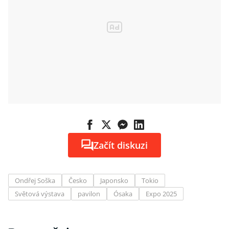
Začít diskuzi
Ondřej Soška
Česko
Japonsko
Tokio
Světová výstava
pavilon
Ósaka
Expo 2025