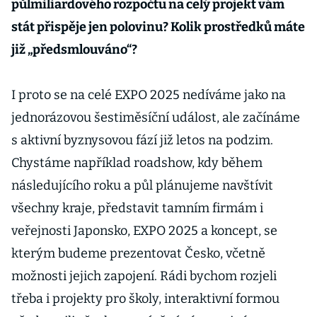
půlmiliardového rozpočtu na celý projekt vám
stát přispěje jen polovinu? Kolik prostředků máte
již „předsmlouváno“?
I proto se na celé EXPO 2025 nedíváme jako na
jednorázovou šestiměsíční událost, ale začínáme
s aktivní byznysovou fází již letos na podzim.
Chystáme například roadshow, kdy během
následujícího roku a půl plánujeme navštívit
všechny kraje, představit tamním firmám i
veřejnosti Japonsko, EXPO 2025 a koncept, se
kterým budeme prezentovat Česko, včetně
možnosti jejich zapojení. Rádi bychom rozjeli
třeba i projekty pro školy, interaktivní formou