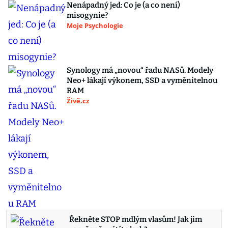
Nenápadný jed: Co je (a co není)
misogynie?
Moje Psychologie
Synology má „novou“ řadu NASů. Modely
Neo+ lákají výkonem, SSD a vyměnitelnou
RAM
Živě.cz
Řekněte STOP mdlým vlasům! Jak jim