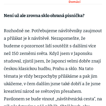
připomínat
Domácí
spirálu. Sklo
dovezeme z
Není už ale zrovna sklo ohraná písnička?
Česka, říká
komisař
Rozhodně ne. Potřebujeme návštěvníky zaujmout
a přilákat je k návštěvě. Nezapomeňte, že
budeme o pozornost lidí soutěžit s dalšími více
než 150 zeměmi světa. Když jsem v Japonsku
studoval, zjistil jsem, že Japonci velmi dobře znají
českou klasickou hudbu, Prahu a sklo. Na tato
témata je vždy bezpochyby přilákáme a pak jim
ukážeme, v čem dalším jsme také dobří a že jsme
kreativní národ se světovým přesahem.
Pavilonem se bude vinout „návštěvnická cesta“, na