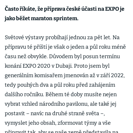
Často říkáte, že příprava české účasti na EXPO je
jako běžet maraton sprintem.
Světové výstavy probíhají jednou za pět let. Na
přípravu té příští je však o jeden a půl roku méně
času než obvykle. Důvodem byl posun termínu
konání EXPO 2020 v Dubaji. Proto jsem byl
generálním komisařem jmenován až v září 2022,
tedy pouhých dva a půl roku před zahájením
dalšího ročníku. Během té doby musíte nejen
vybrat vzhled národního pavilonu, ale také jej
postavit – navíc na druhé straně světa –,
vymyslet jeho obsah, zformovat týmy a vše
připravit tak, aby se naše země představila na