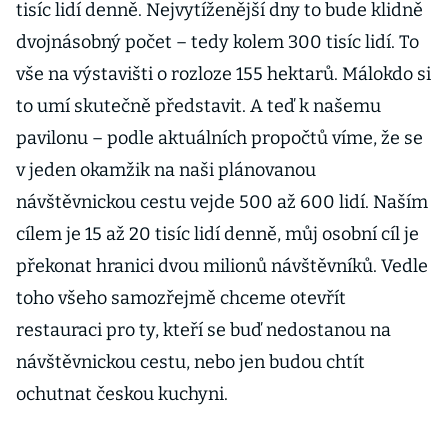
tisíc lidí denně. Nejvytíženější dny to bude klidně
dvojnásobný počet – tedy kolem 300 tisíc lidí. To
vše na výstavišti o rozloze 155 hektarů. Málokdo si
to umí skutečně představit. A teď k našemu
pavilonu – podle aktuálních propočtů víme, že se
v jeden okamžik na naši plánovanou
návštěvnickou cestu vejde 500 až 600 lidí. Naším
cílem je 15 až 20 tisíc lidí denně, můj osobní cíl je
překonat hranici dvou milionů návštěvníků. Vedle
toho všeho samozřejmě chceme otevřít
restauraci pro ty, kteří se buď nedostanou na
návštěvnickou cestu, nebo jen budou chtít
ochutnat českou kuchyni.