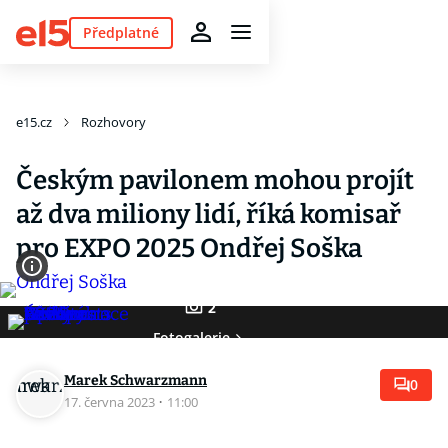
Předplatné
e15.cz
Rozhovory
Českým pavilonem mohou projít
až dva miliony lidí, říká komisař
pro EXPO 2025 Ondřej Soška
2
Fotogalerie
Marek Schwarzmann
0
17. června 2023
·
11:00