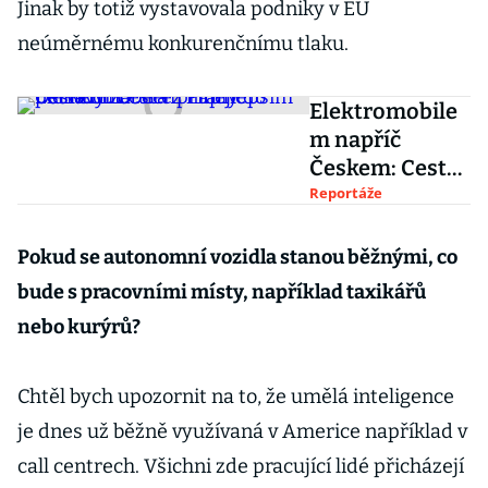
Jinak by totiž vystavovala podniky v EU
neúměrnému konkurenčnímu tlaku.
Elektromobile
m napříč
Českem: Cesta
z Prahy do
Reportáže
Ostravy zabere
přinejlepším
Pokud se autonomní vozidla stanou běžnými, co
pět hodin
bude s pracovními místy, například taxikářů
nebo kurýrů?
Chtěl bych upozornit na to, že umělá inteligence
je dnes už běžně využívaná v Americe například v
call centrech. Všichni zde pracující lidé přicházejí