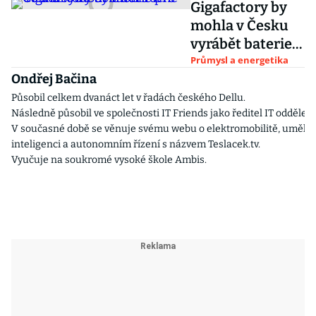
Gigafactory by
mohla v Česku
vyrábět baterie
pro 400 až 800
Průmysl a energetika
Ondřej Bačina
tisíc aut ročně
Působil celkem dvanáct let v řadách českého Dellu.
Následně působil ve společnosti IT Friends jako ředitel IT oddělení
V současné době se věnuje svému webu o elektromobilitě, umělé
inteligenci a autonomním řízení s názvem Teslacek.tv.
Vyučuje na soukromé vysoké škole Ambis.