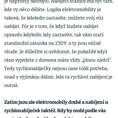
je naprostý nesmysl. Nabíjecí stanice má být tam,
kde vy něco děláte. Logika elektromobility je
taková, že kdekoliv zastavíte, můžete svůj vůz
nabíjet. Fór je v tom, že když budete nabíjet
opravdu kdykoliv, kdy zastavíte, tak vám stačí
standardní zásuvka na 230V, a ty jsou vážně
všude. Je důležité si uvědomit, že pokaždé když
ráno vyjedete z domova máte vždy „plnou nádrž“.
Tedy rychlonabíječky nejsou zase tolik potřeba,
snad s výjimkou dálnic, kde ta rychlost nabíjení je
nutná.
Zatím jsou ale elektromobily drahé a nabíjení u
rychlonabíječek taktéž. Kdy by mohl podle vás