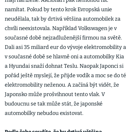
mají nařízené. Akcionáři pak nemohou nic
namítat. Pokud by tento krok Evropská unie
neudělala, tak by drtivá většina automobilek za
chvíli neexistovala. Například Volkswagen je v
současné době nejzadluženější firmou na světě.
Dali asi 35 miliard eur do vývoje elektromobility a
v současné době se hlavně oni a automobilky Kia
a Hyundai snaží dohnat Teslu. Naopak Japonci si
pořád ještě myslejí, že přijde vodík a moc se do té
elektromobility neženou. A začíná být vidět, že
Japonsko může prošvihnout tento vlak. V
budoucnu se tak může stát, že japonské
automobilky nebudou existovat.