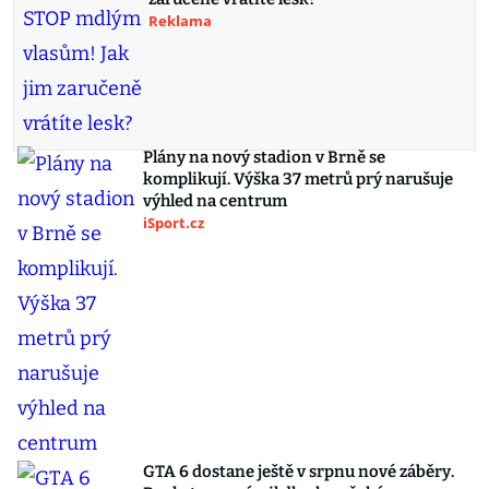
Reklama
Plány na nový stadion v Brně se
komplikují. Výška 37 metrů prý narušuje
výhled na centrum
iSport.cz
GTA 6 dostane ještě v srpnu nové záběry.