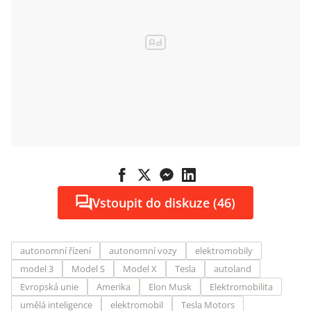
Vstoupit do diskuze (46)
autonomní řízení
autonomní vozy
elektromobily
model 3
Model S
Model X
Tesla
autoland
Evropská unie
Amerika
Elon Musk
Elektromobilita
umělá inteligence
elektromobil
Tesla Motors