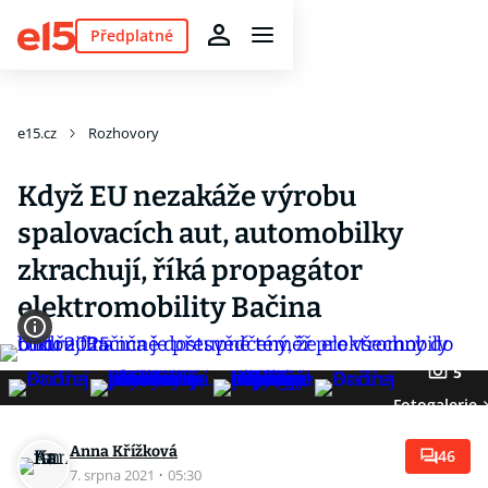
Předplatné
e15.cz
Rozhovory
Když EU nezakáže výrobu
spalovacích aut, automobilky
zkrachují, říká propagátor
elektromobility Bačina
5
Fotogalerie
Anna Křížková
46
7. srpna 2021
·
05:30