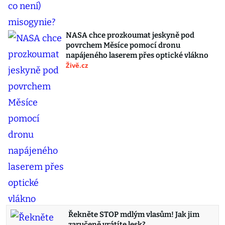
NASA chce prozkoumat jeskyně pod
povrchem Měsíce pomocí dronu
napájeného laserem přes optické vlákno
Živě.cz
Řekněte STOP mdlým vlasům! Jak jim
zaručeně vrátíte lesk?