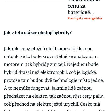
cenu za
bateriové
úložiště
Průmysl a energetika
Megapack. Vyjde
na 218 milionů
Jak v této otázce obstojí hybridy?
korun
Jakmile ceny plných elektromobilů klesnou
natolik, že to bude srovnatelné se spalovacím
motorem, tak hybridy zmizejí. Najednou bude
hybrid dražší než elektromobil, což je logické,
protože tam budou dvě technologie místo jedné.
A to nemůže fungovat. Jakmile lidé začnou
přecházet na elektro, tak začnou růst ceny paliv,
což přechod na elektro ještě urychlí. Česko má