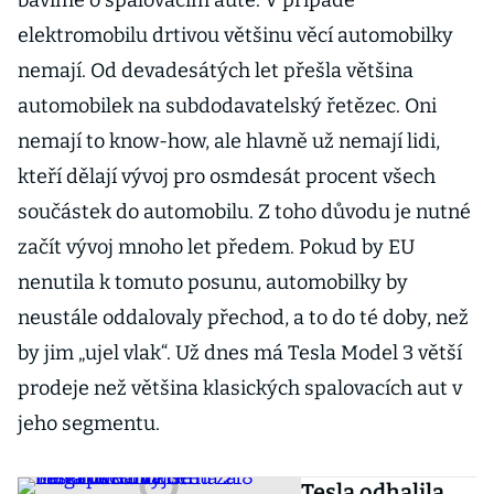
bavíme o spalovacím autě. V případě
elektromobilu drtivou většinu věcí automobilky
nemají. Od devadesátých let přešla většina
automobilek na subdodavatelský řetězec. Oni
nemají to know-how, ale hlavně už nemají lidi,
kteří dělají vývoj pro osmdesát procent všech
součástek do automobilu. Z toho důvodu je nutné
začít vývoj mnoho let předem. Pokud by EU
nenutila k tomuto posunu, automobilky by
neustále oddalovaly přechod, a to do té doby, než
by jim „ujel vlak“. Už dnes má Tesla Model 3 větší
prodeje než většina klasických spalovacích aut v
jeho segmentu.
Tesla odhalila