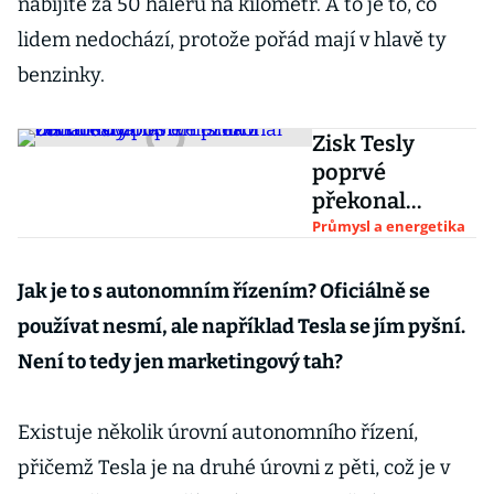
nabíjíte za 50 haléřů na kilometr. A to je to, co
lidem nedochází, protože pořád mají v hlavě ty
benzinky.
Zisk Tesly
poprvé
překonal
miliardu
Průmysl a energetika
dolarů. Těžila z
obchodování s
Jak je to s autonomním řízením? Oficiálně se
emisními
používat nesmí, ale například Tesla se jím pyšní.
certifikáty
Není to tedy jen marketingový tah?
Existuje několik úrovní autonomního řízení,
přičemž Tesla je na druhé úrovni z pěti, což je v