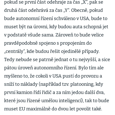
pokud se první část odehraje za čas „X“, pak se
druhá část odehrává za čas „Y“. Obecně, pokud
bude autonomní řízení schváleno v USA, bude to
muset být na úrovni, kdy budou auta schopná jet
v podstatě všude sama. Zároveň to bude velice
pravděpodobně spojeno s propojením do
„centrály“, kde budou řešit ojedinělé případy.
Tedy nebude se patrně jednat o tu nejvyšší, a sice
pátou úroveň autonomního řízení. Bylo tím ale
myšleno to, že cokoli v USA pustí do provozu a
sníží to náklady (například tzv. platooning, kdy
první kamion řídí řidič a za ním jedou další dva,
které jsou řízené umělou inteligencí), tak to bude
muset EU maximálně do dvou let povolit také.