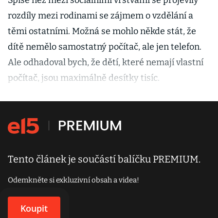
Spíše než mezi sociálními vrstvami se projevily
rozdíly mezi rodinami se zájmem o vzdělání a
těmi ostatními. Možná se mohlo někde stát, že
dítě nemělo samostatný počítač, ale jen telefon.
Ale odhadoval bych, že dětí, které nemají vlastní
počítač, jsou maximálně desítky tisíc.
Tento článek je součástí balíčku PREMIUM.
Odemkněte si exkluzivní obsah a videa!
Koupit