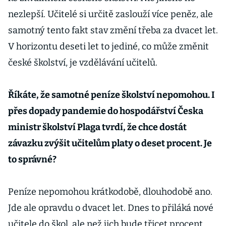
nezlepší. Učitelé si určitě zaslouží více peněz, ale
samotný tento fakt stav změní třeba za dvacet let.
V horizontu deseti let to jediné, co může změnit
české školství, je vzdělávání učitelů.
Říkáte, že samotné peníze školství nepomohou. I
přes dopady pandemie do hospodářství Česka
ministr školství Plaga tvrdí, že chce dostát
závazku zvýšit učitelům platy o deset procent. Je
to správné?
Peníze nepomohou krátkodobě, dlouhodobě ano.
Jde ale opravdu o dvacet let. Dnes to přiláká nové
učitele do škol, ale než jich bude třicet procent,