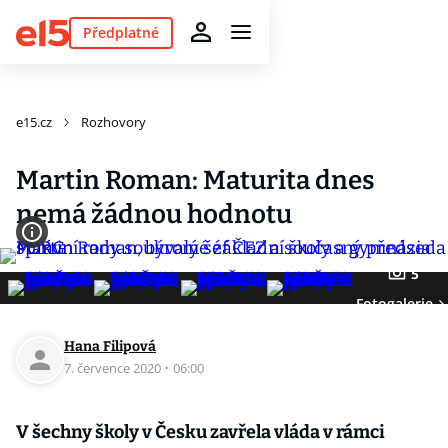
Předplatné
e15.cz
Rozhovory
Martin Roman: Maturita dnes
nemá žádnou hodnotu
5
Fotogalerie
Hana Filipová
7. července 2020
·
06:00
V šechny školy v Česku zavřela vláda v rámci