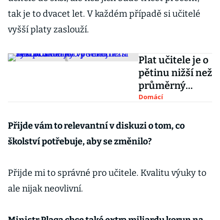
tak je to dvacet let. V každém případě si učitelé
vyšší platy zaslouží.
Plat učitele je o
pětinu nižší než
průměrný
výdělek
Domácí
vysokoškoláka
ve veřejném
Přijde vám to relevantní v diskuzi o tom, co
sektoru
školství potřebuje, aby se změnilo?
Přijde mi to správné pro učitele. Kvalitu výuky to
ale nijak neovlivní.