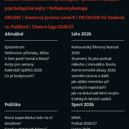
psychologické mýty
Fotbalové přestupy
ONLINE
Eventový prostor Level 9
OKTAGON 92: Szabová
vs. Pudilová
Chance Liga 2026/27
Aktuálně
Léto 2026
Epicentrum
Karlovarský filmový festival
Neštovice: příznaky, léčba
2026
V čem jezdí Yamal a Mesii?
Znamení, že jste potkali
Kvízy pro seniory
někoho z minulého života
Kalendář úplňků 2026
Astronomické úkazy 2026:
Co je bodycount?
zatmění slunce a další
Jak obléci miminko při
vysokých teplotách?
Jak na dokonalé letní mojito
6 lehkých letních salátů
Politika
Sport 2026
Nová superdávka: kdo na ní
MMA
dosáhne?
Fotbal 2026/27
Sjezd sudetských Němců
Hokej 2026