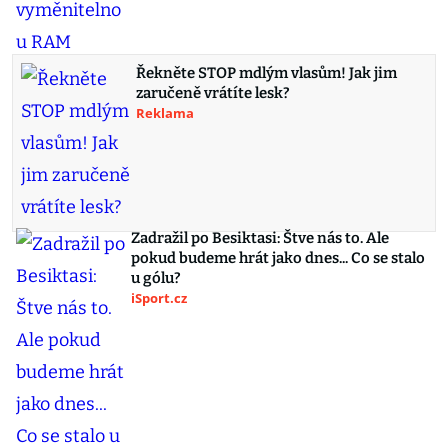
Řekněte STOP mdlým vlasům! Jak jim
zaručeně vrátíte lesk?
Reklama
Zadražil po Besiktasi: Štve nás to. Ale
pokud budeme hrát jako dnes... Co se stalo
u gólu?
iSport.cz