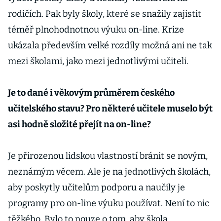
rodičích. Pak byly školy, které se snažily zajistit
téměř plnohodnotnou výuku on-line. Krize
ukázala především velké rozdíly možná ani ne tak
mezi školami, jako mezi jednotlivými učiteli.
Je to dané i věkovým průměrem českého
učitelského stavu? Pro některé učitele muselo být
asi hodně složité přejít na on-line?
Je přirozenou lidskou vlastností bránit se novým,
neznámým věcem. Ale je na jednotlivých školách,
aby poskytly učitelům podporu a naučily je
programy pro on-line výuku používat. Není to nic
těžkého. Bylo to pouze o tom, aby škola