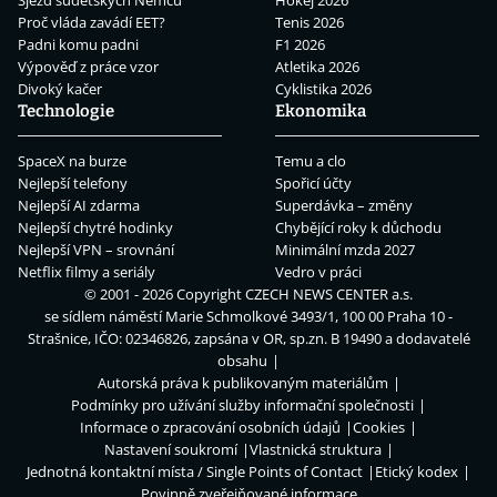
Proč vláda zavádí EET?
Tenis 2026
Padni komu padni
F1 2026
Výpověď z práce vzor
Atletika 2026
Divoký kačer
Cyklistika 2026
Technologie
Ekonomika
SpaceX na burze
Temu a clo
Nejlepší telefony
Spořicí účty
Nejlepší AI zdarma
Superdávka – změny
Nejlepší chytré hodinky
Chybějící roky k důchodu
Nejlepší VPN – srovnání
Minimální mzda 2027
Netflix filmy a seriály
Vedro v práci
© 2001 - 2026 Copyright
CZECH NEWS CENTER a.s.
se sídlem náměstí Marie Schmolkové 3493/1, 100 00 Praha 10 -
Strašnice, IČO: 02346826, zapsána v OR, sp.zn. B 19490 a dodavatelé
obsahu
Autorská práva k publikovaným materiálům
Podmínky pro užívání služby informační společnosti
Informace o zpracování osobních údajů
Cookies
Nastavení soukromí
Vlastnická struktura
Jednotná kontaktní místa / Single Points of Contact
Etický kodex
Povinně zveřejňované informace