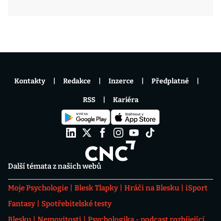
Kontakty
Redakce
Inzerce
Předplatné
RSS
Kariéra
Další témata z našich webů
Moje Psychologie
Blesk Tlapky
Hráči na Blesku
iSport
Fantasy
Spotřebitelské testy
Blesku
Nemovitosti
Psychologika - podcast rozbíjející