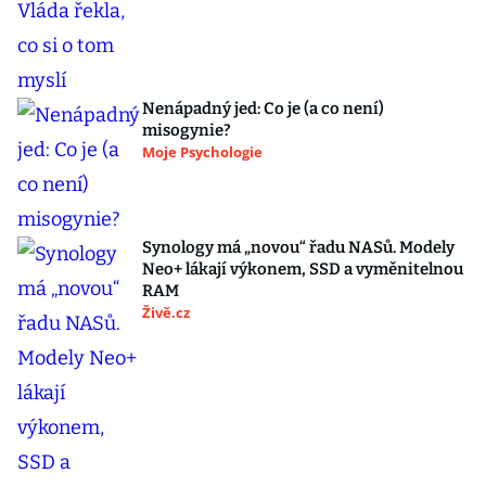
Nenápadný jed: Co je (a co není)
misogynie?
Moje Psychologie
Synology má „novou“ řadu NASů. Modely
Neo+ lákají výkonem, SSD a vyměnitelnou
RAM
Živě.cz