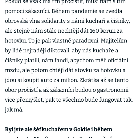
Pokud se však má trh pročistit, musí nám s tím
pomoci zákazníci. Během pandemie se zvedla
obrovská vlna solidarity s námi kuchaři a číšníky,
ale stejně nám stále nechtějí dát 160 korun za
hotovku. To je pak vlastně paradoxní. Majitelům
by lidé nejraději diktovali, aby nás kuchaře a
číšníky platili, nám fandí, abychom měli oficiální
mzdu, ale potom chtějí dát stovku za hotovku a
jdou si koupit auto za milion. Zkrátka až se tento
obor pročistí a až zákazníci budou o gastronomii
více přemýšlet, pak to všechno bude fungovat tak,
jak má.
Byl jste ale šéfkuchařem v Goldie i během