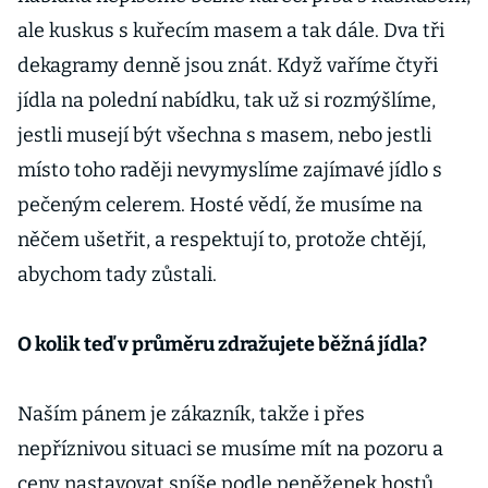
ale kuskus s kuřecím masem a tak dále. Dva tři
dekagramy denně jsou znát. Když vaříme čtyři
jídla na polední nabídku, tak už si rozmýšlíme,
jestli musejí být všechna s masem, nebo jestli
místo toho raději nevymyslíme zajímavé jídlo s
pečeným celerem. Hosté vědí, že musíme na
něčem ušetřit, a respektují to, protože chtějí,
abychom tady zůstali.
O kolik teď v průměru zdražujete běžná jídla?
Naším pánem je zákazník, takže i přes
nepříznivou situaci se musíme mít na pozoru a
ceny nastavovat spíše podle peněženek hostů.