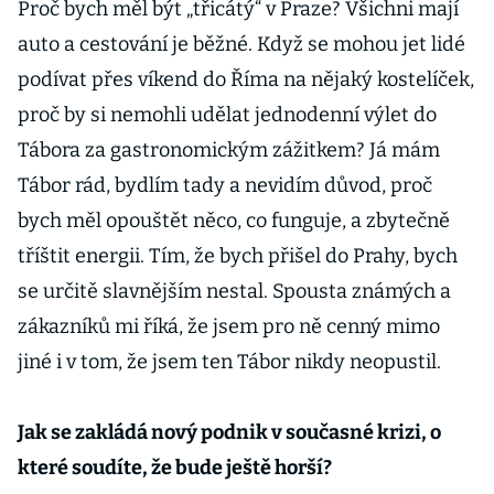
Proč bych měl být „třicátý“ v Praze? Všichni mají
auto a cestování je běžné. Když se mohou jet lidé
podívat přes víkend do Říma na nějaký kostelíček,
proč by si nemohli udělat jednodenní výlet do
Tábora za gastronomickým zážitkem? Já mám
Tábor rád, bydlím tady a nevidím důvod, proč
bych měl opouštět něco, co funguje, a zbytečně
tříštit energii. Tím, že bych přišel do Prahy, bych
se určitě slavnějším nestal. Spousta známých a
zákazníků mi říká, že jsem pro ně cenný mimo
jiné i v tom, že jsem ten Tábor nikdy neopustil.
Jak se zakládá nový podnik v současné krizi, o
které soudíte, že bude ještě horší?