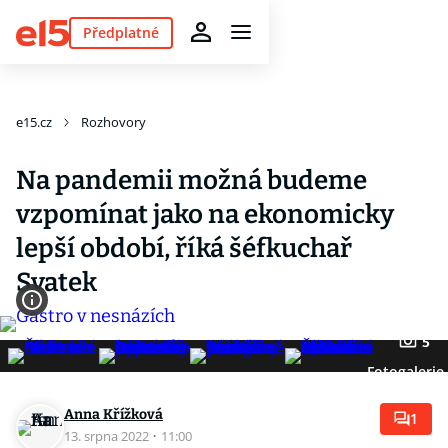
Předplatné
e15.cz
Rozhovory
Na pandemii možná budeme
vzpomínat jako na ekonomicky
lepší období, říká šéfkuchař
Svatek
5
Fotogalerie
Anna Křížková
1
13. srpna 2022
·
11:00