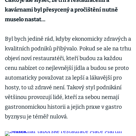
Často je ale slyšet, že trh s restauracemi a
kavárnami byl přesycený a pročištění nutně
muselo nastat…
Byl bych jedině rád, kdyby ekonomicky zdravých a
kvalitních podniků přibývalo. Pokud se ale na trhu
objeví noví restauratéři, kteří budou za každou
cenu nabízet co nejlevnější jídla a budou se proto
automaticky považovat za lepší a lákavější pro
hosty, to už zdravé není. Takový styl podnikání
většinou provozují lidé, kteří za sebou nemají
gastronomickou historii a jejich praxe v gastro
byznysu je téměř nulová.