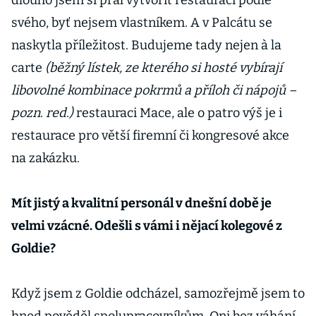
dlouho jsem si přál vytvořit restauraci podle
svého, byť nejsem vlastníkem. A v Palcátu se
naskytla příležitost. Budujeme tady nejen à la
carte
(běžný lístek, ze kterého si hosté vybírají
libovolné kombinace pokrmů a příloh či nápojů –
pozn. red.)
restauraci Mace, ale o patro výš je i
restaurace pro větší firemní či kongresové akce
na zakázku.
Mít jistý a kvalitní personál v dnešní době je
velmi vzácné. Odešli s vámi i nějací kolegové z
Goldie?
Když jsem z Goldie odcházel, samozřejmě jsem to