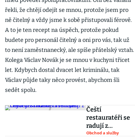
hned pověděl spolupracovníkům. Oni bez váhání
řekli, že chtějí odejít se mnou, protože jsem pro
ně čitelný a vždy jsme k sobě přistupovali férově.
A to je ten recept na úspěch, protože pokud
budete pro personál čitelný a oni pro vás, tak už
to není zaměstnanecký, ale spíše přátelský vztah.
Kolega Václav Novák je se mnou v kuchyni třicet
let. Kdybych dostal dvacet let kriminálu, tak
Václav půjde taky něco provést, abychom šli
sedět spolu.
Čeští
restauratéři se
radují z
rekordní
Obchod a služby