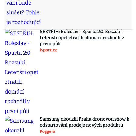
SESTŘIH: Boleslav - Sparta 2:0. Bezzubí
Letenští opět ztratili, domácí rozhodli v
první půli
iSport.cz
Samsung okouzlil Prahu dronovou show k
odstartování prodeje nových produktů
Poggers