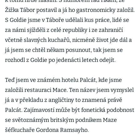
k tomu hrdě hlásím. S humorem rád říkám, že
Žižka Tábor postavil a já ho gastronomicky založil.
S Goldie jsme v Táboře udělali kus práce, lidé se
za námi sjížděli z celé republiky i ze zahraničí
včetně slavných kuchařů, nicméně život jde dál a
já jsem se chtěl někam posunout, tak jsem se
rozhodl z Goldie po jedenácti letech odejít.
Teď jsem ve známém hotelu Palcát, kde jsme
založili restauraci Mace. Ten název jsem vymyslel
já a v překladu z angličtiny to znamená právě
Palcát. Zajímavostí může být fonetická podobnost
se světoznámým britským podnikem Maze
šéfkuchaře Gordona Ramsayho.