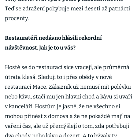
Teď se zdražení pohybuje mezi deseti až patnácti
procenty.
Restauratéři nedávno hlásili rekordní
návštěvnost. Jak je to u vás?
Hosté se do restaurací sice vracejí, ale průměrná
útrata klesá. Sleduji to i přes obědy v nové
restauraci Mace. Zákazník už nemusí mít polévku
nebo kávu, stačí mu jen hlavní chod a kávu si uvaří
v kanceláři. Hostům je jasné, že ne všechno si
mohou přinést z domova a že ne pokaždé mají na
vaření čas, ale už přemýšlejí o tom, zda potřebují
dva chody nebo kávu a dezert. A to bývaly ty