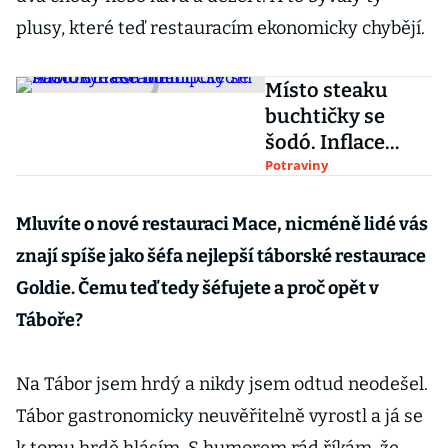
plusy, které teď restauracím ekonomicky chybějí.
Místo steaku
buchtičky se
šodó. Inflace
mění polední
Potraviny
nabídky
restaurací
Mluvíte o nové restauraci Mace, nicméně lidé vás
znají spíše jako šéfa nejlepší táborské restaurace
Goldie. Čemu teď tedy šéfujete a proč opět v
Táboře?
Na Tábor jsem hrdý a nikdy jsem odtud neodešel.
Tábor gastronomicky neuvěřitelně vyrostl a já se