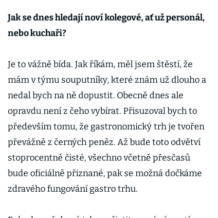
návštěvnosti.
Jen chybějí
Jak se dnes hledají noví kolegové, ať už personál,
zahraniční
nebo kuchaři?
turisté
Je to vážně bída. Jak říkám, měl jsem štěstí, že
mám v týmu souputníky, které znám už dlouho a
nedal bych na ně dopustit. Obecně dnes ale
opravdu není z čeho vybírat. Přisuzoval bych to
především tomu, že gastronomický trh je tvořen
převážně z černých peněz. Až bude toto odvětví
stoprocentně čisté, všechno včetně přesčasů
bude oficiálně přiznané, pak se možná dočkáme
zdravého fungování gastro trhu.