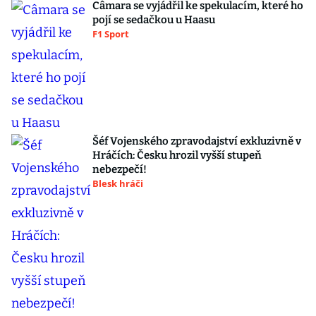
Câmara se vyjádřil ke spekulacím, které ho
pojí se sedačkou u Haasu
F1 Sport
Šéf Vojenského zpravodajství exkluzivně v
Hráčích: Česku hrozil vyšší stupeň
nebezpečí!
Blesk hráči