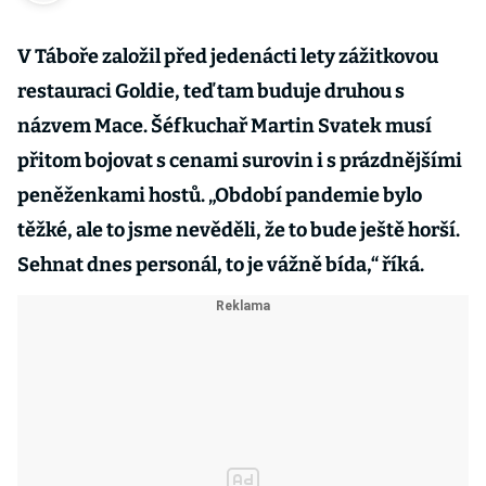
V Táboře založil před jedenácti lety zážitkovou
restauraci Goldie, teď tam buduje druhou s
názvem Mace. Šéfkuchař Martin Svatek musí
přitom bojovat s cenami surovin i s prázdnějšími
peněženkami hostů. „Období pandemie bylo
těžké, ale to jsme nevěděli, že to bude ještě horší.
Sehnat dnes personál, to je vážně bída,“ říká.