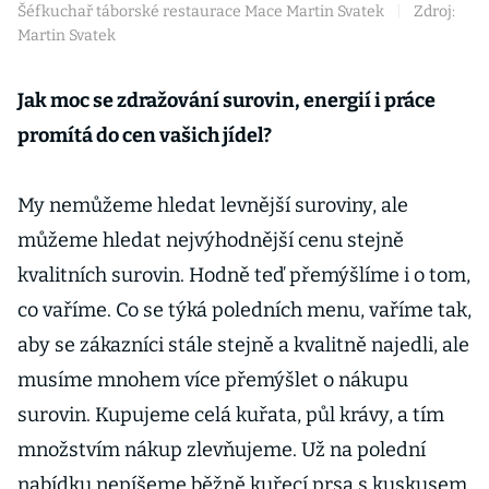
Šéfkuchař táborské restaurace Mace Martin Svatek
|
Zdroj:
Martin Svatek
Jak moc se zdražování surovin, energií i práce
promítá do cen vašich jídel?
My nemůžeme hledat levnější suroviny, ale
můžeme hledat nejvýhodnější cenu stejně
kvalitních surovin. Hodně teď přemýšlíme i o tom,
co vaříme. Co se týká poledních menu, vaříme tak,
aby se zákazníci stále stejně a kvalitně najedli, ale
musíme mnohem více přemýšlet o nákupu
surovin. Kupujeme celá kuřata, půl krávy, a tím
množstvím nákup zlevňujeme. Už na polední
nabídku nepíšeme běžně kuřecí prsa s kuskusem,