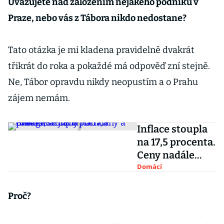
Uvažujete nad založením nějakého podniku v
Praze, nebo vás z Tábora nikdo nedostane?
Tato otázka je mi kladena pravidelně dvakrát
třikrát do roka a pokaždé má odpověď zní stejně.
Ne, Tábor opravdu nikdy neopustím a o Prahu
zájem nemám.
Inflace stoupla
na 17,5 procenta.
Ceny nadále
rostou, nejvíce
Domácí
potraviny a
energie
Proč?