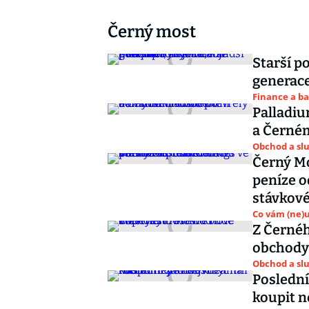
Černý most
Starší p
generace
Finance a b
Palladi
Obchod a sl
Černý Mo
peníze o
stávkové
Co vám (ne)
Z Černéh
obchody 
Obchod a sl
Poslední
koupit n