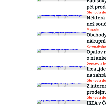
Babišovy
pět prod
Obchod a sl
Některá 
než souč
Magazín
Obchody 
nákupní
KoronaHelpd
Opatov r
o ní ank
Doprava a lo
Ikea „jde
na zahr
Obchod a sl
Z intern
prodejn
Obchod a sl
IKEA v Č