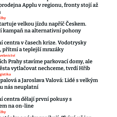
prodejna Applu v regionu, fronty stojí až
a
užby
tartuje velkou jízdu napříč Českem.
í kampaň na alternativní pohony
 centra v časech krize. Vodotrysky
 přítmí a teplejší mrazáky
avebnictví
ích Prahy stavíme parkovací domy, ale
ěsta vytlačovat nechceme, tvrdí Hřib
gistika
epalová a Jaroslava Valová: Lidé s velkým
u nás neuplatní
 centra dělají první pokusy s
em na on-line
užby