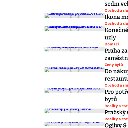
sedm ve
Obchod a sl
Ikona mó
Obchod a sl
Konečné 
uzly
Domácí
Praha za
zaměstn
Ceny bytů
Do nákup
restaura
Obchod a sl
Pro potř
bytů
Reality a st
Pražský
Reality a st
Ogilvy &