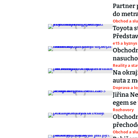
Partner 
do metr
Obchod a sl
Toyota s
Představ
e15 a byznys
Obchodní
nasucho,
Reality a st
Na okraj
auta z m
Doprava a lo
Jiřina N
egem se 
Rozhovory
Obchodní
přechod
Obchod a sl