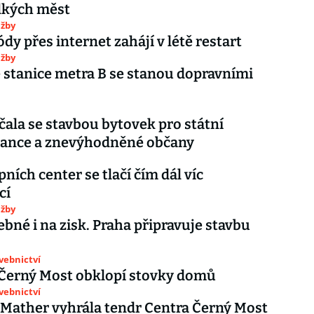
lkých měst
užby
dy přes internet zahájí v létě restart
užby
stanice metra B se stanou dopravními
čala se stavbou bytovek pro státní
ance a znevýhodněné občany
ních center se tlačí čím dál víc
cí
užby
ebné i na zisk. Praha připravuje stavbu
avebnictví
 Černý Most obklopí stovky domů
avebnictví
 Mather vyhrála tendr Centra Černý Most