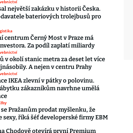
avebnictví
al největší zakázku v historii Česka.
davatele bateriových trolejbusů pro
gistika
í centrum Černý Most v Praze má
nvestora. Za podíl zaplatí miliardy
avebnictví
 v okolí stanic metra za deset let více
jnásobily. A nejen v centru Prahy
avebnictví
ce IKEA zlevní v pátky o polovinu.
ábytku zákazníkům navrhne umělá
nce
užby
 se Pražanům prodat myšlenku, že
e sexy, říká šéf developerské firmy EBM
na Chodově otevírá první Premium