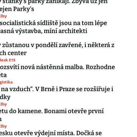
 stánky s párky zanikají. Zbývá už jen
ejen Parky's
užby
socialistická sídliště jsou na tom lépe
asná výstavba, míní architekti
zůstanou v pondělí zavřené, i některá z
ch center
esk E15
ozsvítí nová nástěnná malba. Rozhodne
eta
gistika
 na vzduch“. V Brně i Praze se rozšiřuje i
ádky
užby
etu do kamene. Bonami otevře první
u
užby
esku otevře výdejní místa. Dočká se