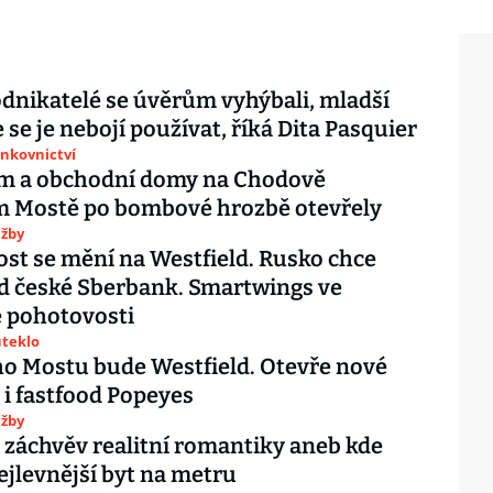
odnikatelé se úvěrům vyhýbali, mladší
 se je nebojí používat, říká Dita Pasquier
ankovnictví
um a obchodní domy na Chodově
a Černém Mostě po bombové hrozbě otevřely
užby
st se mění na Westfield. Rusko chce
d české Sberbank. Smartwings ve
 pohotovosti
uteklo
o Mostu bude Westfield. Otevře nové
i fastfood Popeyes
užby
 záchvěv realitní romantiky aneb kde
ejlevnější byt na metru