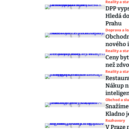
Reality a st
DPP vyps
Hledá do
Prahu
Doprava a lo
Obchodn
nového i
Reality a st
Ceny bytů
než zdvo
Reality a st
Restaura
Nákup n
intelige
Obchod a sl
Snažíme
Kladno j
Rozhovory
V Praze 