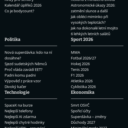
Kalendář úplňků 2026
Astronomické úkazy 2026:
Co je bodycount?
zatmění slunce a další
Jak obléci miminko při
vysokých teplotách?
Jak na dokonalé letní mojito
6 lehkých letních salátů
Politika
Sport 2026
Nová superdávka: kdo na ní
MMA
dosáhne?
Fotbal 2026/27
Sjezd sudetských Němců
Hokej 2026
Proč vláda zavádí EET?
Tenis 2026
Padni komu padni
F1 2026
Výpověď z práce vzor
Atletika 2026
Divoký kačer
Cyklistika 2026
Technologie
Ekonomika
SpaceX na burze
Smrt OSVČ
Nejlepší telefony
Spořicí účty
Nejlepší AI zdarma
Superdávka – změny
Nejlepší chytré hodinky
Důchody 2027