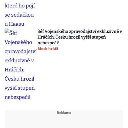
Šéf Vojenského zpravodajství exkluzivně v
Hráčích: Česku hrozil vyšší stupeň
nebezpečí!
Blesk hráči