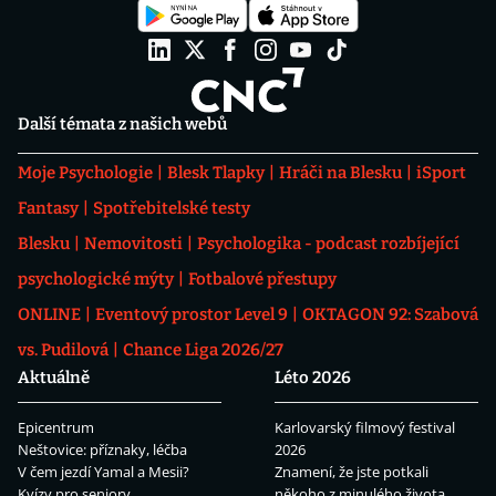
Další témata z našich webů
Moje Psychologie
Blesk Tlapky
Hráči na Blesku
iSport
Fantasy
Spotřebitelské testy
Blesku
Nemovitosti
Psychologika - podcast rozbíjející
psychologické mýty
Fotbalové přestupy
ONLINE
Eventový prostor Level 9
OKTAGON 92: Szabová
vs. Pudilová
Chance Liga 2026/27
Aktuálně
Léto 2026
Epicentrum
Karlovarský filmový festival
Neštovice: příznaky, léčba
2026
V čem jezdí Yamal a Mesii?
Znamení, že jste potkali
Kvízy pro seniory
někoho z minulého života