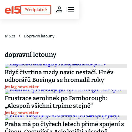
Předplatné
e15.cz
Dopravní letouny
dopravní letouny
Když čtvrtina mzdy navíc nestačí. Hněv
odborářů Boeingu se hromadil roky
Jet lag newsletter
Frustrace aerolinek po Farnborough:
„Alespoň všichni trpíme stejně“
Jet lag newsletter
Praha má po čtyřech letech přímé spojení s
Čínou. Cestující z Asie letišti zásadně