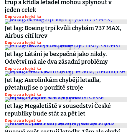
trup a křídla letadel mohou splynout v
jeden celek
Doprava a logistika
Jet lag: Boeing trpí kvůli chybám 737 MAX,
Airbus cítí krev
Doprava a logistika
Jet lag: Létání je bezpečné jako nikdy.
Odvětví má ale dva zásadní problémy
Doprava a logistika
Jet lag: Aerolinkám chybějí letadla,
přetahují se o použité stroje
Doprava a logistika
Jet lag: Megaletiště v sousedství České
republiky bude stát za pět let
Doprava a logistika
Rusové opět cestují letadly. Těm ale chybí