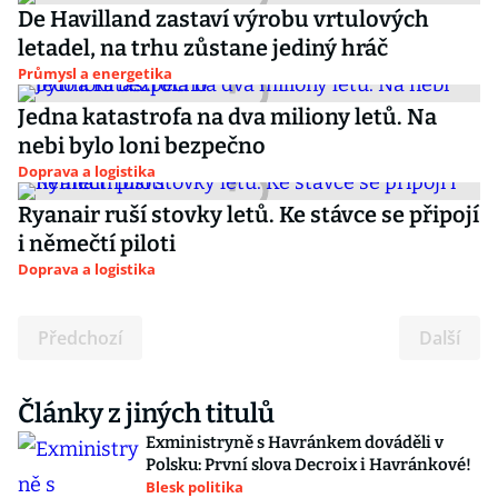
De Havilland zastaví výrobu vrtulových
letadel, na trhu zůstane jediný hráč
Průmysl a energetika
Jedna katastrofa na dva miliony letů. Na
nebi bylo loni bezpečno
Doprava a logistika
Ryanair ruší stovky letů. Ke stávce se připojí
i němečtí piloti
Doprava a logistika
Předchozí
Další
Články z jiných titulů
Exministryně s Havránkem dováděli v
Polsku: První slova Decroix i Havránkové!
Blesk politika