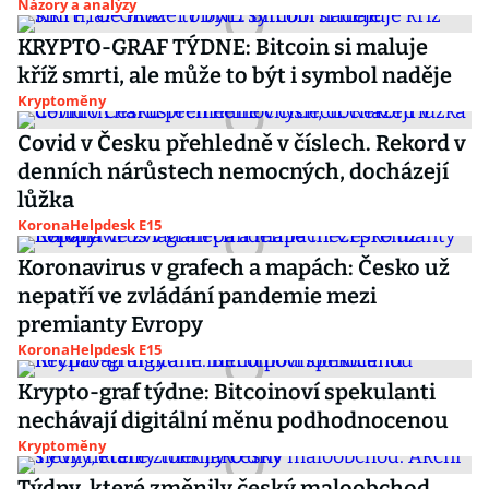
Názory a analýzy
KRYPTO-GRAF TÝDNE: Bitcoin si maluje
kříž smrti, ale může to být i symbol naděje
Kryptoměny
Covid v Česku přehledně v číslech. Rekord v
denních nárůstech nemocných, docházejí
lůžka
KoronaHelpdesk E15
Koronavirus v grafech a mapách: Česko už
nepatří ve zvládání pandemie mezi
premianty Evropy
KoronaHelpdesk E15
Krypto-graf týdne: Bitcoinoví spekulanti
nechávají digitální měnu podhodnocenou
Kryptoměny
Týdny, které změnily český maloobchod.