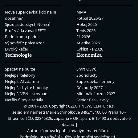
Nová superdávka: kdo na ní
MMA
dosáhne?
Fotbal 2026/27
Sjezd sudetských Němců
Hokej 2026
Proč vláda zavádí EET?
Tenis 2026
Padni komu padni
F1 2026
Výpověď z práce vzor
Atletika 2026
Divoký kačer
Cyklistika 2026
Technologie
Ekonomika
SpaceX na burze
Smrt OSVČ
Nejlepší telefony
Spořicí účty
Nejlepší AI zdarma
Superdávka – změny
Nejlepší chytré hodinky
Důchody 2027
Nejlepší VPN – srovnání
Minimální mzda 2027
Netflix filmy a seriály
Senior Pas – slevy
© 2001 - 2026 Copyright
CZECH NEWS CENTER a.s.
se sídlem náměstí Marie Schmolkové 3493/1, 100 00 Praha 10 -
Strašnice, IČO: 02346826, zapsána v OR, sp.zn. B 19490 a dodavatelé
obsahu
Autorská práva k publikovaným materiálům
Podmínky pro užívání služby informační společnosti