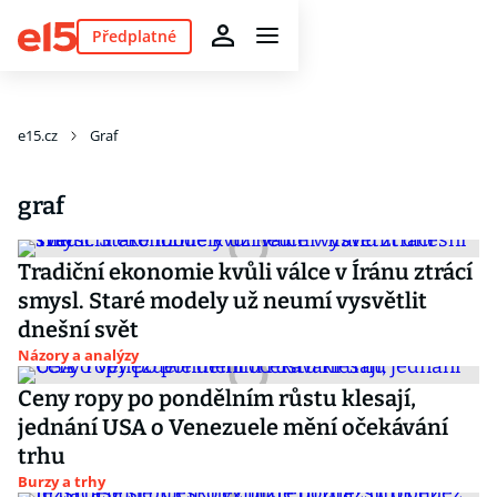
Předplatné
e15.cz
Graf
graf
Tradiční ekonomie kvůli válce v Íránu ztrácí
smysl. Staré modely už neumí vysvětlit
dnešní svět
Názory a analýzy
Ceny ropy po pondělním růstu klesají,
jednání USA o Venezuele mění očekávání
trhu
Burzy a trhy