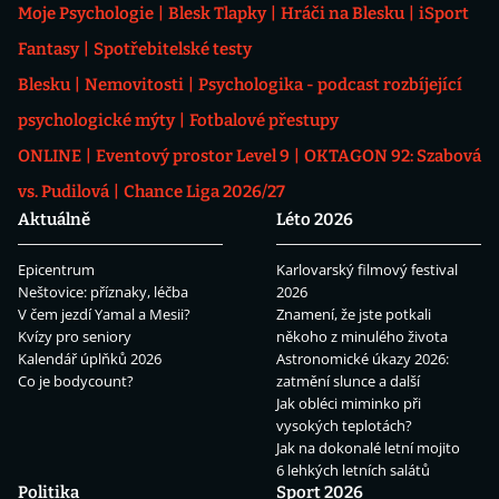
Moje Psychologie
Blesk Tlapky
Hráči na Blesku
iSport
Fantasy
Spotřebitelské testy
Blesku
Nemovitosti
Psychologika - podcast rozbíjející
psychologické mýty
Fotbalové přestupy
ONLINE
Eventový prostor Level 9
OKTAGON 92: Szabová
vs. Pudilová
Chance Liga 2026/27
Aktuálně
Léto 2026
Epicentrum
Karlovarský filmový festival
Neštovice: příznaky, léčba
2026
V čem jezdí Yamal a Mesii?
Znamení, že jste potkali
Kvízy pro seniory
někoho z minulého života
Kalendář úplňků 2026
Astronomické úkazy 2026:
Co je bodycount?
zatmění slunce a další
Jak obléci miminko při
vysokých teplotách?
Jak na dokonalé letní mojito
6 lehkých letních salátů
Politika
Sport 2026