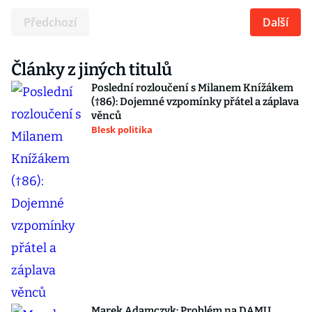
Předchozí
Další
Články z jiných titulů
Poslední rozloučení s Milanem Knížákem
(†86): Dojemné vzpomínky přátel a záplava
věnců
Blesk politika
Marek Adamczyk: Problém na DAMU