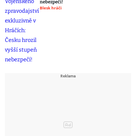
nebezpečí!
Blesk hráči