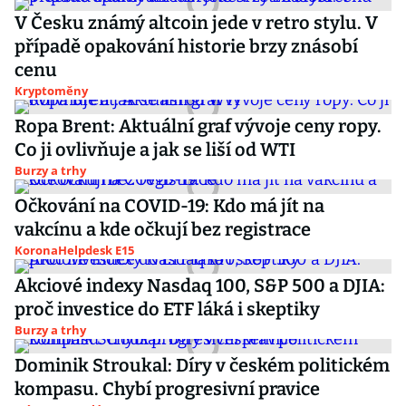
V Česku známý altcoin jede v retro stylu. V
případě opakování historie brzy znásobí
cenu
Kryptoměny
Ropa Brent: Aktuální graf vývoje ceny ropy.
Co ji ovlivňuje a jak se liší od WTI
Burzy a trhy
Očkování na COVID-19: Kdo má jít na
vakcínu a kde očkují bez registrace
KoronaHelpdesk E15
Akciové indexy Nasdaq 100, S&P 500 a DJIA:
proč investice do ETF láká i skeptiky
Burzy a trhy
Dominik Stroukal: Díry v českém politickém
kompasu. Chybí progresivní pravice