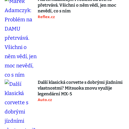
přetrvává. Všichni o něm vědí, jen moc
nevědí, co s ním
Reflex.cz
Další klasická corvette s dobrými jízdními
vlastnostmi? Mitsuoka znovu využije
legendární MX-5
Auto.cz