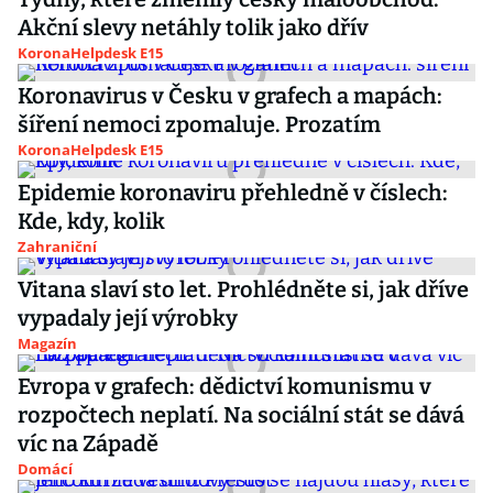
Akční slevy netáhly tolik jako dřív
KoronaHelpdesk E15
Koronavirus v Česku v grafech a mapách:
šíření nemoci zpomaluje. Prozatím
KoronaHelpdesk E15
Epidemie koronaviru přehledně v číslech:
Kde, kdy, kolik
Zahraniční
Vitana slaví sto let. Prohlédněte si, jak dříve
vypadaly její výrobky
Magazín
Evropa v grafech: dědictví komunismu v
rozpočtech neplatí. Na sociální stát se dává
víc na Západě
Domácí