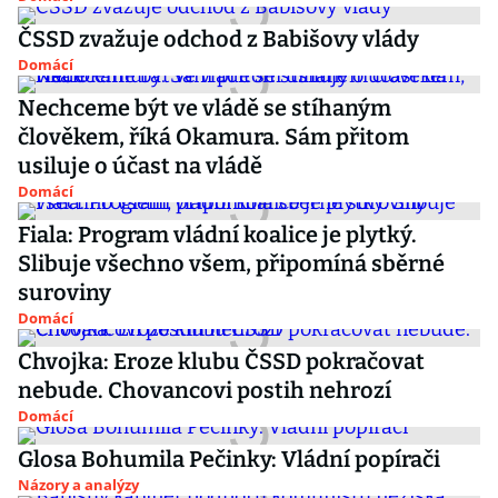
ČSSD zvažuje odchod z Babišovy vlády
Domácí
Nechceme být ve vládě se stíhaným
člověkem, říká Okamura. Sám přitom
usiluje o účast na vládě
Domácí
Fiala: Program vládní koalice je plytký.
Slibuje všechno všem, připomíná sběrné
suroviny
Domácí
Chvojka: Eroze klubu ČSSD pokračovat
nebude. Chovancovi postih nehrozí
Domácí
Glosa Bohumila Pečinky: Vládní popírači
Názory a analýzy