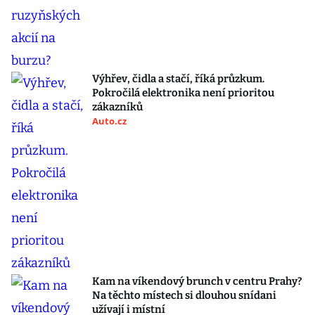
Výhřev, čidla a stačí, říká průzkum.
Pokročilá elektronika není prioritou
zákazníků
Auto.cz
Kam na víkendový brunch v centru Prahy?
Na těchto místech si dlouhou snídani
užívají i místní