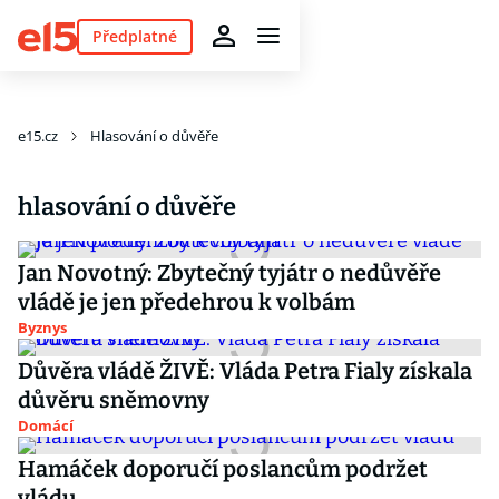
Předplatné
e15.cz
Hlasování o důvěře
hlasování o důvěře
Jan Novotný: Zbytečný tyjátr o nedůvěře
vládě je jen předehrou k volbám
Byznys
Důvěra vládě ŽIVĚ: Vláda Petra Fialy získala
důvěru sněmovny
Domácí
Hamáček doporučí poslancům podržet
vládu