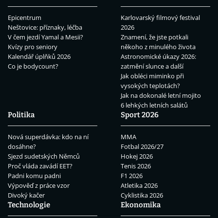
Epicentrum
Karlovarský filmový festival
Neštovice: příznaky, léčba
2026
V čem jezdí Yamal a Mesii?
Znamení, že jste potkali
Kvízy pro seniory
někoho z minulého života
Kalendář úplňků 2026
Astronomické úkazy 2026:
Co je bodycount?
zatmění slunce a další
Jak obléci miminko při
vysokých teplotách?
Jak na dokonalé letní mojito
6 lehkých letních salátů
Politika
Sport 2026
Nová superdávka: kdo na ní
MMA
dosáhne?
Fotbal 2026/27
Sjezd sudetských Němců
Hokej 2026
Proč vláda zavádí EET?
Tenis 2026
Padni komu padni
F1 2026
Výpověď z práce vzor
Atletika 2026
Divoký kačer
Cyklistika 2026
Technologie
Ekonomika