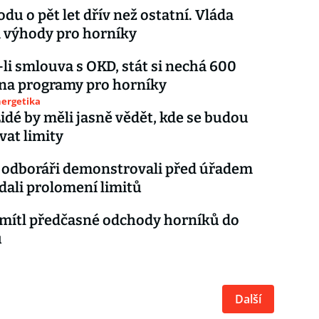
du o pět let dřív než ostatní. Vláda
a výhody pro horníky
li smlouva s OKD, stát si nechá 600
na programy pro horníky
nergetika
idé by měli jasně vědět, kde se budou
at limity
 odboráři demonstrovali před úřadem
ádali prolomení limitů
mítl předčasné odchody horníků do
u
Další