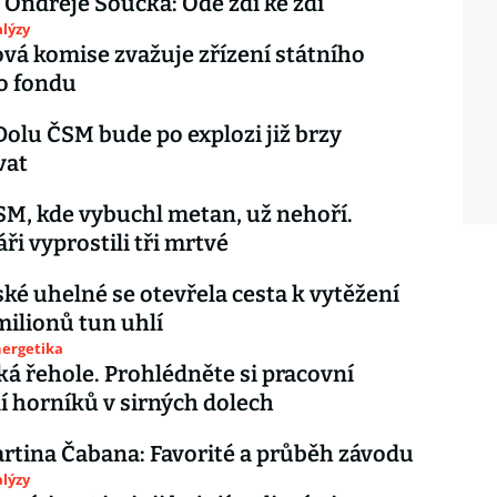
 Ondřeje Součka: Ode zdi ke zdi
lýzy
á komise zvažuje zřízení státního
o fondu
Dolu ČSM bude po explozi již brzy
vat
SM, kde vybuchl metan, už nehoří.
ři vyprostili tři mrtvé
ké uhelné se otevřela cesta k vytěžení
milionů tun uhlí
nergetika
á řehole. Prohlédněte si pracovní
í horníků v sirných dolech
rtina Čabana: Favorité a průběh závodu
lýzy