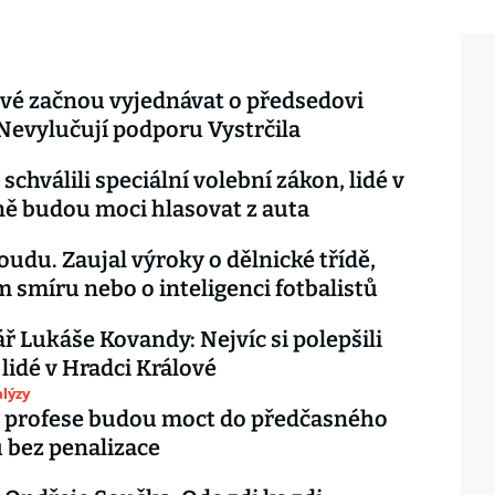
vé začnou vyjednávat o předsedovi
Nevylučují podporu Vystrčila
schválili speciální volební zákon, lidé v
ě budou moci hlasovat z auta
soudu. Zaujal výroky o dělnické třídě,
m smíru nebo o inteligenci fotbalistů
 Lukáše Kovandy: Nejvíc si polepšili
 lidé v Hradci Králové
lýzy
 profese budou moct do předčasného
 bez penalizace