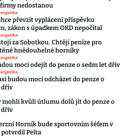
 firmy nedostanou
nergetika
hce převzít vyplácení příspěvku
m, zákon s úpadkem OKD nepočítal
nergetika
tojí za Sobotkou. Chtějí peníze pro
těné hnědouhelné horníky
nergetika
udou moci odejít do penze o sedm let dřív
nergetika
asi budou moci odcházet do penze o
 dřív
y mohli kvůli útlumu dolů jít do penze o
 dřív
erzní Horník bude sportovním šéfem v
 potvrdil Pelta