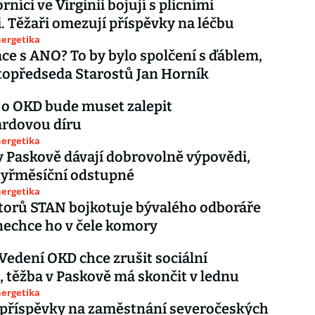
rníci ve Virginii bojují s plicními
. Těžaři omezují příspěvky na léčbu
nergetika
ce s ANO? To by bylo spolčení s ďáblem,
topředseda Starostů Jan Horník
o OKD bude muset zalepit
ardovou díru
nergetika
v Paskově dávají dobrovolně výpovědi,
čtyřměsíční odstupné
nergetika
torů STAN bojkotuje bývalého odboráře
nechce ho v čele komory
Vedení OKD chce zrušit sociální
 těžba v Paskově má skončit v lednu
nergetika
 příspěvky na zaměstnání severočeských