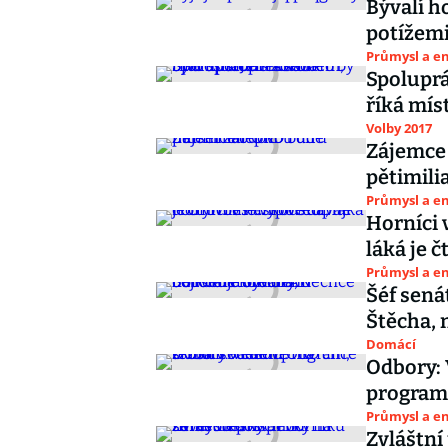
Bývalí ho
potížemi
Průmysl a e
Spoluprá
říká mís
Volby 2017
Zájemce 
pětimili
Průmysl a e
Horníci 
láká je 
Průmysl a e
Šéf sená
Štěcha, 
Domácí
Odbory: 
program,
Průmysl a e
Zvláštní