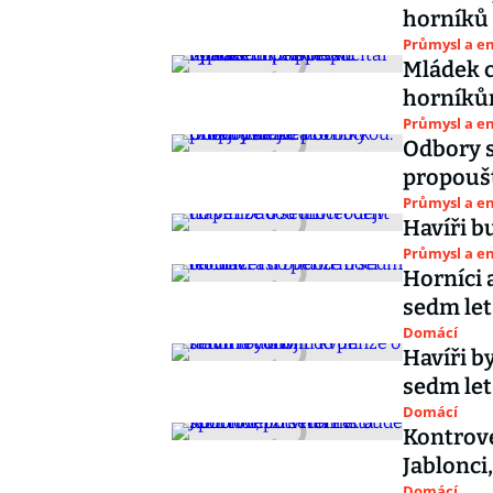
horníků
Průmysl a e
Mládek c
horníků
Průmysl a e
Odbory s
propouš
Průmysl a e
Havíři b
Průmysl a e
Horníci 
sedm let
Domácí
Havíři b
sedm let
Domácí
Kontrov
Jablonci,
Domácí