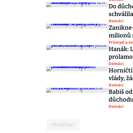
Do důcho
schválil
Domácí
Zanikne-
milionů 
Průmysl a e
Hanák: L
prolamov
Domácí
Horničtí
vlády, ž
Domácí
Babiš od
důchod
Domácí
Předchozí