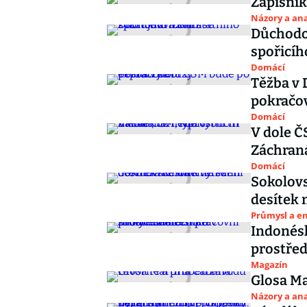
Zápisník
Názory a ana
Důchodov
spořicíh
Domácí
Těžba v 
pokračo
Domácí
V dole Č
Záchraná
Domácí
Sokolovs
desítek 
Průmysl a e
Indonésk
prostřed
Magazín
Glosa Ma
Názory a ana