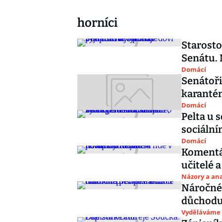
horníci
Starosto
Senátu. 
Domácí
Senátoři 
karantén
Domácí
Pelta u 
sociální
Domácí
Komentář
učitelé a
Názory a ana
Náročné
důchodu
Vyděláváme