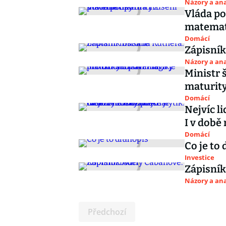
Názory a ana
Vláda po
matemat
Domácí
Zápisník
Názory a ana
Ministr 
maturit
Domácí
Nejvíc l
I v době
Domácí
Co je to
Investice
Zápisník
Názory a ana
Předchozí