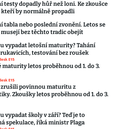
í testy dopadly hůř než loni. Ke zkoušce
ti, kteří by normálně propadli
í tabla nebo poslední zvonění. Letos se
 musejí bez těchto tradic obejít
u vypadat letošní maturity? Tahání
 rukavicích, testování bez roušek
esk E15
 maturity letos proběhnou od 1. do 3.
esk E15
 zrušili povinnou maturitu z
ky. Zkoušky letos proběhnou od 1. do 3.
u vypadat školy v září? Teď je to
á spekulace, říká ministr Plaga