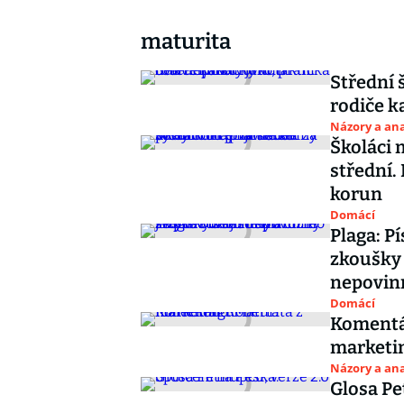
maturita
Střední 
rodiče k
Názory a ana
Školáci 
střední.
korun
Domácí
Plaga: P
zkoušky 
nepovin
Domácí
Komentá
marketi
Názory a ana
Glosa Pe