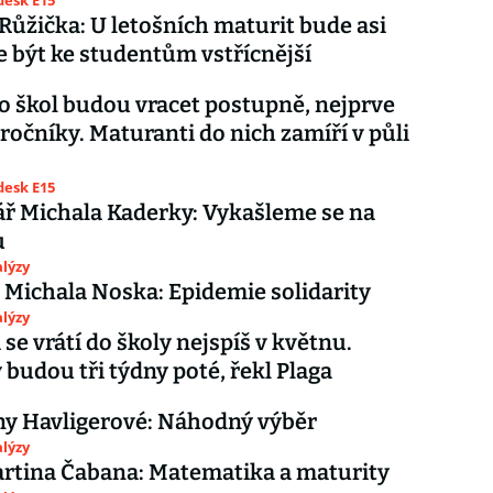
esk E15
Růžička: U letošních maturit bude asi
 být ke studentům vstřícnější
do škol budou vracet postupně, nejprve
 ročníky. Maturanti do nich zamíří v půli
esk E15
ř Michala Kaderky: Vykašleme se na
u
lýzy
 Michala Noska: Epidemie solidarity
lýzy
 se vrátí do školy nejspíš v květnu.
 budou tři týdny poté, řekl Plaga
ny Havligerové: Náhodný výběr
lýzy
rtina Čabana: Matematika a maturity