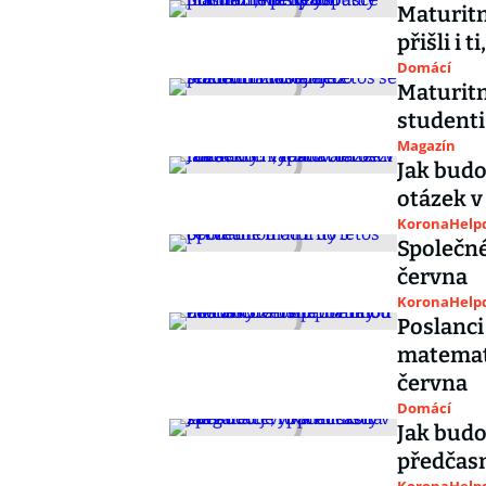
Maturitn
přišli i 
Domácí
Maturitn
studenti
Magazín
Jak budo
otázek v
KoronaHelpd
Společné
června
KoronaHelpd
Poslanci
matemati
června
Domácí
Jak budo
předčasn