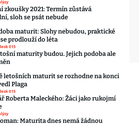
lýzy
í zkoušky 2021: Termín zůstává
ní, sloh se psát nebude
oba maturit: Slohy nebudou, praktické
se prodlouží do léta
esk E15
etošní maturity budou. Jejich podoba ale
měn
 letošních maturit se rozhodne na konci
vedl Plaga
esk E15
 Roberta Maleckého: Žáci jako rukojmí
e
lýzy
Roman: Maturita dnes nemá žádnou
u