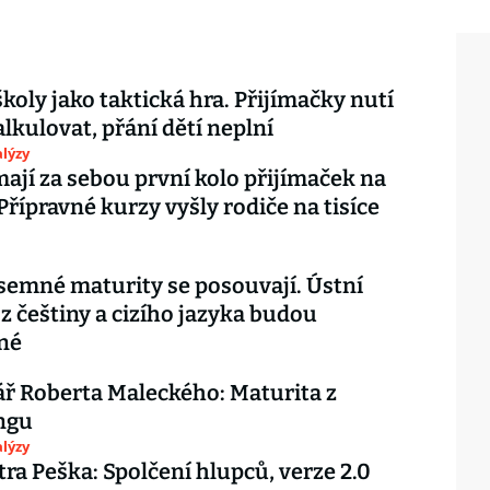
školy jako taktická hra. Přijímačky nutí
alkulovat, přání dětí neplní
lýzy
mají za sebou první kolo přijímaček na
 Přípravné kurzy vyšly rodiče na tisíce
ísemné maturity se posouvají. Ústní
z češtiny a cizího jazyka budou
né
ř Roberta Maleckého: Maturita z
ngu
lýzy
tra Peška: Spolčení hlupců, verze 2.0