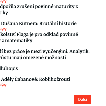
lýzy
dpořila zrušení povinné maturity z
iky
 Dušana Kütnera: Brutální historie
lýzy
školství Plaga je pro odklad povinné
y z matematiky
idí bez práce je mezi vyučenými. Analytik:
 růstu mají omezené možnosti
 dluhopis
 Adély Čabanové: Koblihožrouti
lýzy
Další