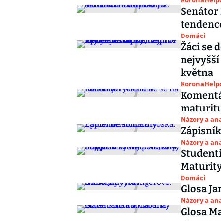
KoronaHelpd
Senátor 
tendence
Domácí
Žáci se 
nejvyšší
května
KoronaHelpd
Komentá
maturit
Názory a ana
Zápisník
Názory a ana
Studenti
Maturity
Domácí
Glosa Ja
Názory a ana
Glosa Ma