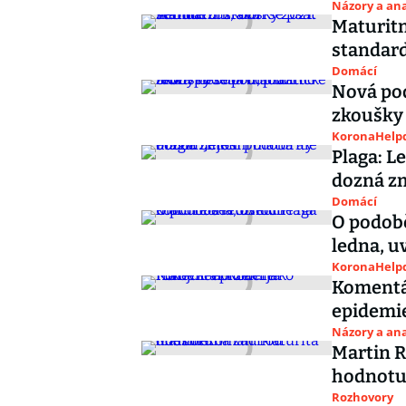
Názory a ana
Maturitn
standard
Domácí
Nová pod
zkoušky 
KoronaHelpd
Plaga: L
dozná z
Domácí
O podobě
ledna, u
KoronaHelpd
Komentář
epidemi
Názory a ana
Martin 
hodnot
Rozhovory