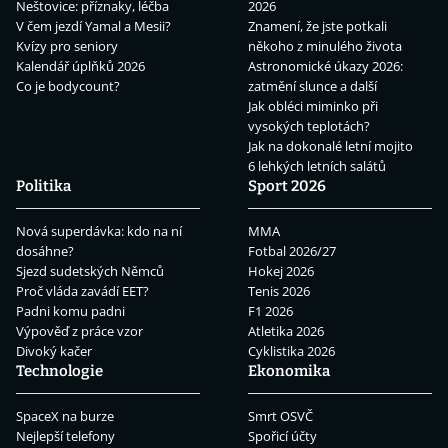
Neštovice: příznaky, léčba
2026
V čem jezdí Yamal a Mesii?
Znamení, že jste potkali
Kvízy pro seniory
někoho z minulého života
Kalendář úplňků 2026
Astronomické úkazy 2026:
Co je bodycount?
zatmění slunce a další
Jak obléci miminko při
vysokých teplotách?
Jak na dokonalé letní mojito
6 lehkých letních salátů
Politika
Sport 2026
Nová superdávka: kdo na ní
MMA
dosáhne?
Fotbal 2026/27
Sjezd sudetských Němců
Hokej 2026
Proč vláda zavádí EET?
Tenis 2026
Padni komu padni
F1 2026
Výpověď z práce vzor
Atletika 2026
Divoký kačer
Cyklistika 2026
Technologie
Ekonomika
SpaceX na burze
Smrt OSVČ
Nejlepší telefony
Spořicí účty