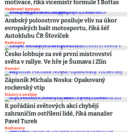
motivace, říká vicemistr formule 1 Bottas
Osobnosti byznysu
Arabský poloostrov posiluje vliv na úkor
evropských bašt motosportu, říká šéf
Autoklubu ČR Šťovíček
Rozhovory
Česko lobbuje za své první mistrovství
světa v rallye. Ve hře je Šumava i Zlín
Domácí
Zápisník Michala Noska: Opakovaný
rockerský vtip
Názory a analýzy
K pořádání světových akcí chybějí
zahraničím ostřílení lidé, říká manažer
Pavel Turek
Rozhovory