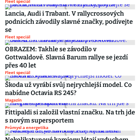
Fleet speciál
Lancia, Audi i Trabant. V rallycrossových
podnicích závodily slavné značky, podívejte
se
Fleet speciál
OBRAZEM: Takhle se závodilo v
Gottwaldově. Slavná Barum rallye se jezdí
přes 40 let
Fleet speciál
Škoda už vyrábí svůj nejrychlejší model. Co
nabídne Octavia RS 245?
Magazín
Fittipaldi si založil vlastní značku. Na trh jde
s novým supersportem
Průmysl a energetika
Nekolikatunové kamiony létají vzduchem.