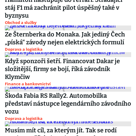
stáj F1 má zachránit pilot úspěšný také v
byznysu
Obchod a služby
Ze Šternberka do Monaka. Jak jediný Čech
„píská“ závody nejen elektrických formulí
Doprava a logistika
Když sponzoři šetří. Financovat Dakar je
složitější, firmy se bojí, říká závodník
Klymčiw
Finance a bankovnictví
Škoda Fabia RS Rally2. Automobilka
představí nástupce legendárního závodního
vozu
Doprava a logistika
Musím mít cíl, za kterým jít. Tak se rodí