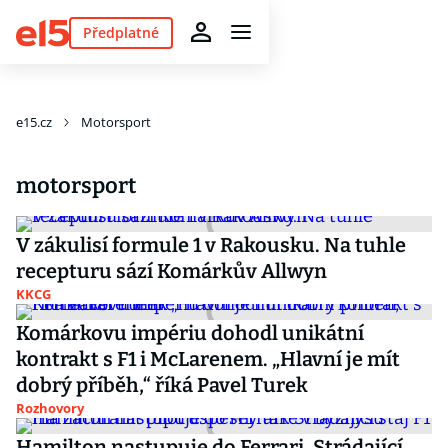
Předplatné
e15.cz
Motorsport
motorsport
V zákulisí formule 1 v Rakousku. Na tuhle
recepturu sází Komárkův Allwyn
KKCG
Komárkovu impériu dohodl unikátní
kontrakt s F1 i McLarenem. „Hlavní je mít
dobrý příběh,“ říká Pavel Turek
Rozhovory
Hamilton nastupuje do Ferrari. Strádající