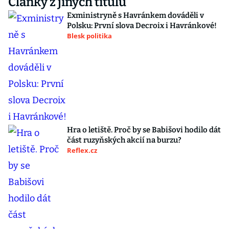
Články z jiných titulů
Exministryně s Havránkem dováděli v
Polsku: První slova Decroix i Havránkové!
Blesk politika
Hra o letiště. Proč by se Babišovi hodilo dát
část ruzyňských akcií na burzu?
Reflex.cz