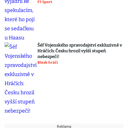
F1 Sport
Šéf Vojenského zpravodajství exkluzivně v
Hráčích: Česku hrozil vyšší stupeň
nebezpečí!
Blesk hráči