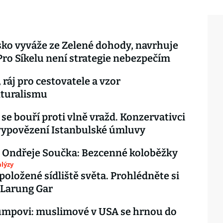
sko vyváže ze Zelené dohody, navrhuje
ro Síkelu není strategie nebezpečím
 ráj pro cestovatele a vzor
lturalismu
se bouří proti vlně vražd. Konzervativci
 vypovězení Istanbulské úmluvy
 Ondřeje Součka: Bezcenné koloběžky
lýzy
položené sídliště světa. Prohlédněte si
 Larung Gar
umpovi: muslimové v USA se hrnou do