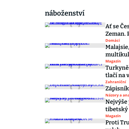
náboženství
Ať se Če
Zeman. P
Domácí
Malajsie,
multiku
Magazín
Turkyně 
tlačí na
Zahraniční
Zápisník
Názory a ana
Nejvýše 
tibetský
Magazín
Proti Tr