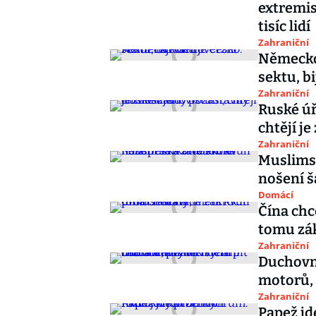
extremis
tisíc lidí
Zahraniční
Německo 
sektu, bi
Zahraniční
Ruské úř
chtějí je
Zahraniční
Muslimsk
nošení š
Domácí
Čína chc
tomu zá
Zahraniční
Duchovní
motorů, 
Zahraniční
Papež jde proti Rytířům