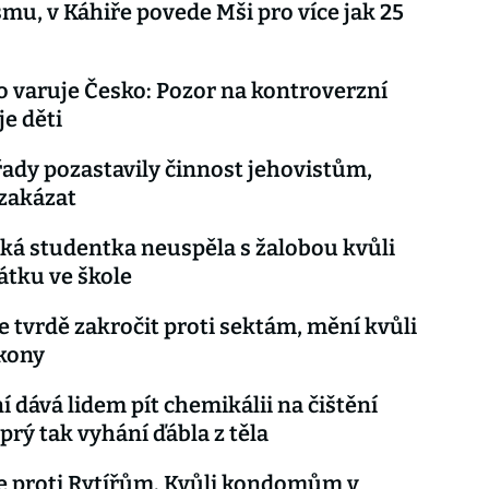
mu, v Káhiře povede Mši pro více jak 25
varuje Česko: Pozor na kontroverzní
je děti
ady pozastavily činnost jehovistům,
 zakázat
á studentka neuspěla s žalobou kvůli
átku ve škole
e tvrdě zakročit proti sektám, mění kvůli
kony
 dává lidem pít chemikálii na čištění
prý tak vyhání ďábla z těla
. Kvůli kondomům v