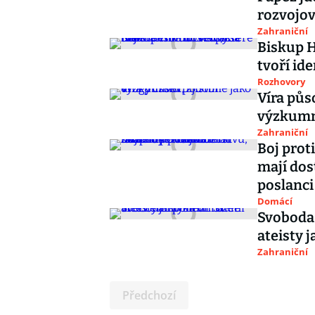
rozvojo
Zahraniční
Biskup H
tvoří id
Rozhovory
Víra půso
výzkumn
Zahraniční
Boj prot
mají dos
poslanci
Domácí
Svoboda 
ateisty 
Zahraniční
Předchozí