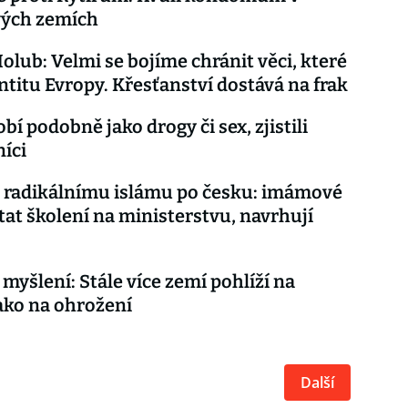
vých zemích
olub: Velmi se bojíme chránit věci, které
entitu Evropy. Křesťanství dostává na frak
bí podobně jako drogy či sex, zjistili
íci
i radikálnímu islámu po česku: imámové
tat školení na ministerstvu, navrhují
myšlení: Stále více zemí pohlíží na
jako na ohrožení
Další