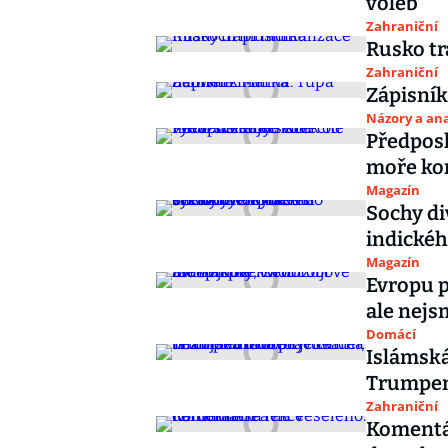
voleb
Zahraniční
Rusko tr
Zahraniční
Zápisní
Názory a ana
Předposl
moře kon
Magazín
Sochy di
indické
Magazín
Evropu p
ale nejs
Domácí
Islámská
Trumpem 
Zahraniční
Komentář