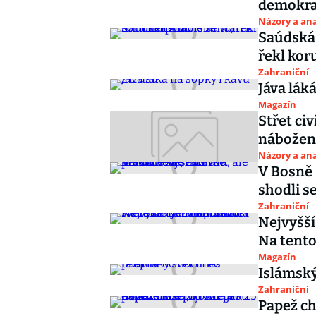
demokra
Názory a ana
Saúdská 
řekl kor
Zahraniční
Jáva lák
Magazín
Střet civ
nábožens
Názory a ana
V Bosně 
shodli se
Zahraniční
Nejvyšší
Na tento
Magazín
Islámský
Zahraniční
Papež c