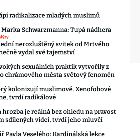
ápí radikalizace mladých muslimů
k Marka Schwarzmanna: Tupá nádhera
lýzy
ední nerozluštěný svitek od Mrtvého
ečně vydal své tajemství
vokých sexuálních praktik vytvořily z
ho chrámového města světový fenomén
rý kolonizují muslimové. Xenofobové
me, tvrdí radikálové
 hrozba je reálná bez ohledu na pravost
sdílených videí, tvrdí jeho mluvčí
 Pavla Veselého: Kardinálská lekce