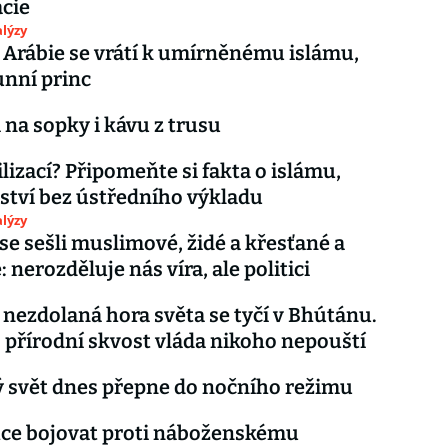
cie
lýzy
Arábie se vrátí k umírněnému islámu,
unní princ
á na sopky i kávu z trusu
ilizací? Připomeňte si fakta o islámu,
tví bez ústředního výkladu
lýzy
se sešli muslimové, židé a křesťané a
: nerozděluje nás víra, ale politici
 nezdolaná hora světa se tyčí v Bhútánu.
 přírodní skvost vláda nikoho nepouští
 svět dnes přepne do nočního režimu
hce bojovat proti náboženskému