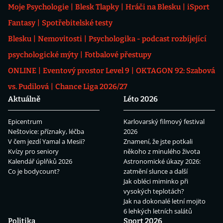
Moje Psychologie
Blesk Tlapky
Hráči na Blesku
iSport
Fantasy
Spotřebitelské testy
Blesku
Nemovitosti
Psychologika - podcast rozbíjející
psychologické mýty
Fotbalové přestupy
ONLINE
Eventový prostor Level 9
OKTAGON 92: Szabová
vs. Pudilová
Chance Liga 2026/27
Aktuálně
Léto 2026
Epicentrum
Karlovarský filmový festival
Neštovice: příznaky, léčba
2026
V čem jezdí Yamal a Mesii?
Znamení, že jste potkali
Kvízy pro seniory
někoho z minulého života
Kalendář úplňků 2026
Astronomické úkazy 2026:
Co je bodycount?
zatmění slunce a další
Jak obléci miminko při
vysokých teplotách?
Jak na dokonalé letní mojito
6 lehkých letních salátů
Politika
Sport 2026