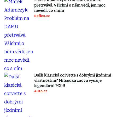
Marek Adamczyk: Problém na DAMU
přetrvává. Všichni o něm vědí, jen moc
nevědí, co s ním
Reflex.cz
Další klasická corvette s dobrými jízdními
vlastnostmi? Mitsuoka znovu využije
legendární MX-5
Auto.cz