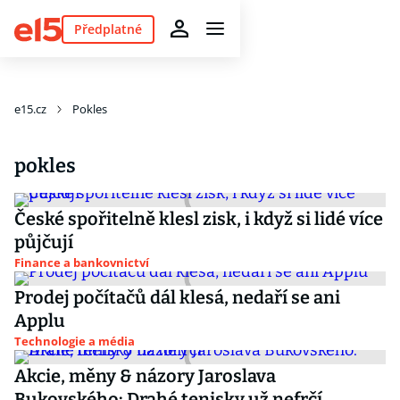
Předplatné
e15.cz
Pokles
pokles
České spořitelně klesl zisk, i když si lidé více
půjčují
Finance a bankovnictví
Prodej počítačů dál klesá, nedaří se ani
Applu
Technologie a média
Akcie, měny & názory Jaroslava
Bukovského: Drahé tenisky už nefrčí