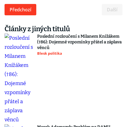
Předchozí
Další
Články z jiných titulů
Poslední rozloučení s Milanem Knížákem
(†86): Dojemné vzpomínky přátel a záplava
věnců
Blesk politika