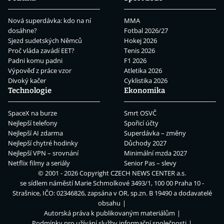
Nová superdávka: kdo na ní
MMA
dosáhne?
Fotbal 2026/27
Sjezd sudetských Němců
Hokej 2026
Proč vláda zavádí EET?
Tenis 2026
Padni komu padni
F1 2026
Výpověď z práce vzor
Atletika 2026
Divoký kačer
Cyklistika 2026
Technologie
Ekonomika
SpaceX na burze
Smrt OSVČ
Nejlepší telefony
Spořicí účty
Nejlepší AI zdarma
Superdávka – změny
Nejlepší chytré hodinky
Důchody 2027
Nejlepší VPN – srovnání
Minimální mzda 2027
Netflix filmy a seriály
Senior Pas – slevy
© 2001 - 2026 Copyright
CZECH NEWS CENTER a.s.
se sídlem náměstí Marie Schmolkové 3493/1, 100 00 Praha 10 -
Strašnice, IČO: 02346826, zapsána v OR, sp.zn. B 19490 a dodavatelé
obsahu
Autorská práva k publikovaným materiálům
Podmínky pro užívání služby informační společnosti