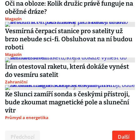
Oči na obloze: Kolik družic právě funguje na
oběžné dráze?
Magazín
Vesmírná čerpací stanice pro satelity už
brzo nebude sci-fi. Obsluhovat na ní budou
roboti
Magazín
Írán otestoval raketu, která dokáže vynést
do vesmíru satelit
Zahraniční
Ke Slunci zamíří sonda s českými přístroji,
bude zkoumat magnetické pole a sluneční
vítr
Průmysl a energetika
Předchozí
Další