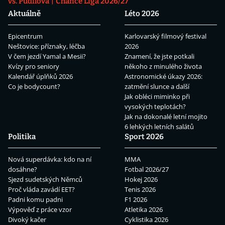
vs. Pudilová
Chance Liga 2026/27
Aktuálně
Léto 2026
Epicentrum
Karlovarský filmový festival
Neštovice: příznaky, léčba
2026
V čem jezdí Yamal a Mesii?
Znamení, že jste potkali
Kvízy pro seniory
někoho z minulého života
Kalendář úplňků 2026
Astronomické úkazy 2026:
Co je bodycount?
zatmění slunce a další
Jak obléci miminko při
vysokých teplotách?
Jak na dokonalé letní mojito
6 lehkých letních salátů
Politika
Sport 2026
Nová superdávka: kdo na ní
MMA
dosáhne?
Fotbal 2026/27
Sjezd sudetských Němců
Hokej 2026
Proč vláda zavádí EET?
Tenis 2026
Padni komu padni
F1 2026
Výpověď z práce vzor
Atletika 2026
Divoký kačer
Cyklistika 2026