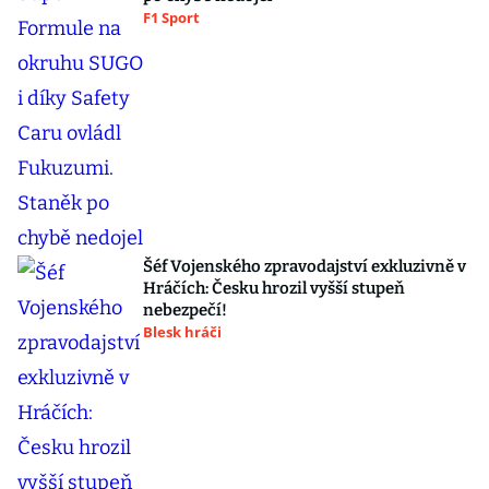
F1 Sport
Šéf Vojenského zpravodajství exkluzivně v
Hráčích: Česku hrozil vyšší stupeň
nebezpečí!
Blesk hráči