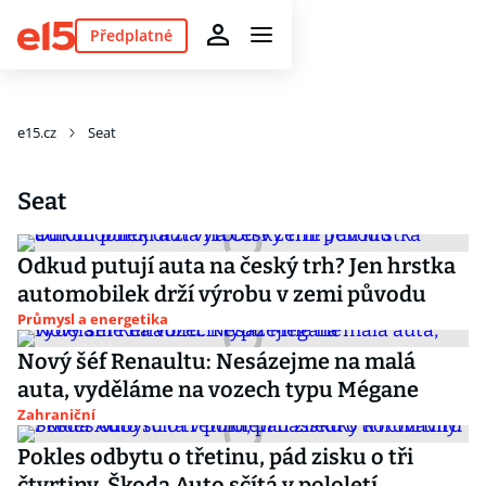
Předplatné
e15.cz
Seat
Seat
Odkud putují auta na český trh? Jen hrstka
automobilek drží výrobu v zemi původu
Průmysl a energetika
Nový šéf Renaultu: Nesázejme na malá
auta, vyděláme na vozech typu Mégane
Zahraniční
Pokles odbytu o třetinu, pád zisku o tři
čtvrtiny. Škoda Auto sčítá v pololetí