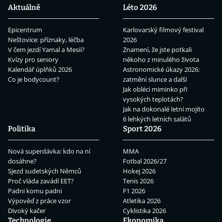
Aktuálně
Léto 2026
Epicentrum
Karlovarský filmový festival
Neštovice: příznaky, léčba
2026
V čem jezdí Yamal a Mesii?
Znamení, že jste potkali
Kvízy pro seniory
někoho z minulého života
Kalendář úplňků 2026
Astronomické úkazy 2026:
Co je bodycount?
zatmění slunce a další
Jak obléci miminko při
vysokých teplotách?
Jak na dokonalé letní mojito
6 lehkých letních salátů
Politika
Sport 2026
Nová superdávka: kdo na ní
MMA
dosáhne?
Fotbal 2026/27
Sjezd sudetských Němců
Hokej 2026
Proč vláda zavádí EET?
Tenis 2026
Padni komu padni
F1 2026
Výpověď z práce vzor
Atletika 2026
Divoký kačer
Cyklistika 2026
Technologie
Ekonomika