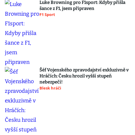
Luke Browning pro F1sport: Kdyby přišla
šance z F1, jsem připraven
F1 Sport
Šéf Vojenského zpravodajství exkluzivně v
Hráčích: Česku hrozil vyšší stupeň
nebezpečí!
Blesk hráči