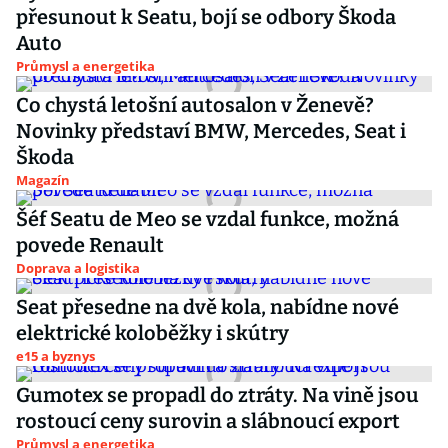
přesunout k Seatu, bojí se odbory Škoda
Auto
Průmysl a energetika
Co chystá letošní autosalon v Ženevě?
Novinky představí BMW, Mercedes, Seat i
Škoda
Magazín
Šéf Seatu de Meo se vzdal funkce, možná
povede Renault
Doprava a logistika
Seat přesedne na dvě kola, nabídne nové
elektrické koloběžky i skútry
e15 a byznys
Gumotex se propadl do ztráty. Na vině jsou
rostoucí ceny surovin a slábnoucí export
Průmysl a energetika