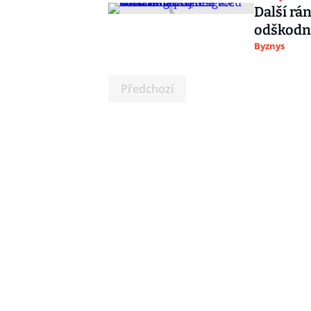
Další rá
odškodni
Byznys
Předchozí