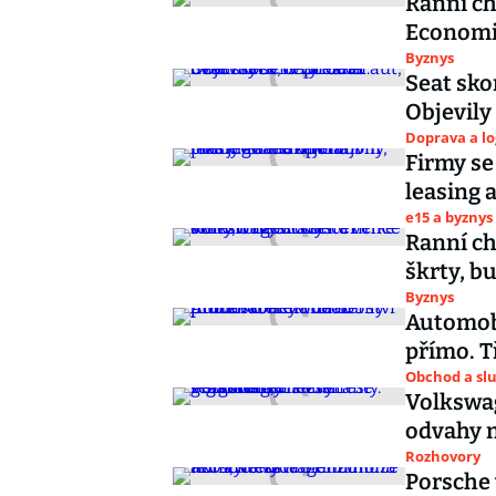
Ranní ch
Economie
Byznys
Seat sko
Objevily
Doprava a lo
Firmy se
leasing 
e15 a byznys
Ranní ch
škrty, b
Byznys
Automob
přímo. T
Obchod a sl
Volkswag
odvahy n
Rozhovory
Porsche 