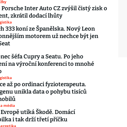
užby
 Porsche Inter Auto CZ zvýšil čistý zisk o
ent, zkrátil dodací lhůty
gistika
h 333 koní ze Španělska. Nový Leon
onnějším motorem už nechce být jen
Seat
nec šéfa Cupry a Seatu. Po jeho
ní na výroční konferenci to mnohé
o
gistika
ce až po ordinaci fyzioterapeuta.
enu unikla data o pohybu tisíců
mobilů
 a média
 Evropě utíká Škodě. Domácí
lka i tak drží třetí příčku
nergetika