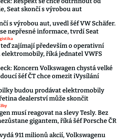
eck: Respekt se chce odtrhnout od
, Seat skončí s výrobou aut
nčí s výrobou aut, uvedl šéf VW Schäfer.
 se nepřesné informace, tvrdí Seat
gistika
 teď zajímají především o operativní
a elektromobily, říká jednatel VWFS
eck: Koncern Volkswagen chystá velké
udoucí šéf ČT chce omezit iVysílání
ilky budou prodávat elektromobily
řetina dealerství může skončit
užby
en musí reagovat na slevy Tesly. Bez
ezůstane gigantem, říká šéf Porsche ČR
vydá 911 milionů akcií, Volkswagenu