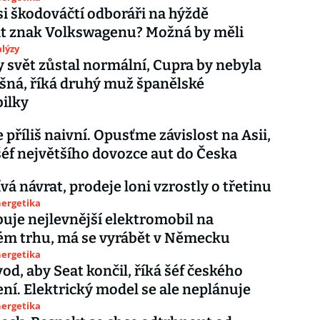
si škodováčtí odboráři na hýždě
at znak Volkswagenu? Možná by měli
lýzy
 svět zůstal normální, Cupra by nebyla
šná, říká druhý muž španělské
ilky
 příliš naivní. Opusťme závislost na Asii,
éf největšího dovozce aut do Česka
vá návrat, prodeje loni vzrostly o třetinu
nergetika
ibuje nejlevnější elektromobil na
ém trhu, má se vyrábět v Německu
nergetika
od, aby Seat končil, říká šéf českého
ní. Elektrický model se ale neplánuje
nergetika