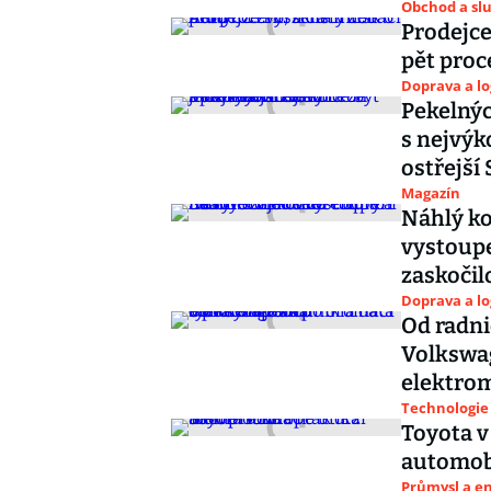
Obchod a sl
Prodejce
pět proc
Doprava a lo
Pekelnýc
s nejvýk
ostřejší 
Magazín
Náhlý ko
vystoupe
zaskočil
Doprava a lo
Od radni
Volkswag
elektro
Technologie
Toyota v
automobi
Průmysl a e