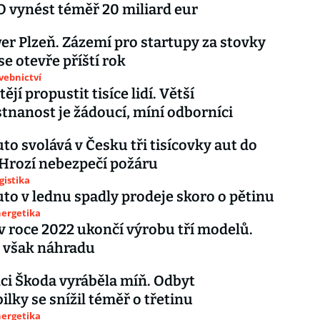
 vynést téměř 20 miliard eur
r Plzeň. Zázemí pro startupy za stovky
se otevře příští rok
avebnictví
ějí propustit tisíce lidí. Větší
nanost je žádoucí, míní odborníci
to svolává v Česku tři tisícovky aut do
 Hrozí nebezpečí požáru
gistika
to v lednu spadly prodeje skoro o pětinu
nergetika
v roce 2022 ukončí výrobu tří modelů.
 však náhradu
ci Škoda vyráběla míň. Odbyt
lky se snížil téměř o třetinu
nergetika