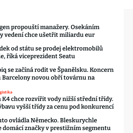
gen propouští manažery. Osekáním
y vedení chce ušetřit miliardu eur
dek od státu se prodej elektromobilů
e, říká viceprezident Seatu
iq se začíná rodit ve Španělsku. Koncern
u Barcelony novou obří továrnu na
gistika
K4 chce rozvířit vody nižší střední třídy.
ýbavu vyšší třídy za cenu pod konkurencí
to ovládla Německo. Bleskurychle
e domácí značky v prestižním segmentu