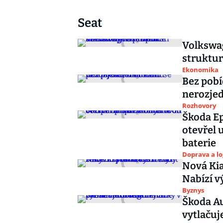
Seat
Volkswa
struktur
Ekonomika
Bez pobí
nerozjed
Rozhovory
Škoda Ep
otevřel 
baterie
Doprava a lo
Nová Kia 
Nabízí v
Byznys
Škoda Au
vytlačuj