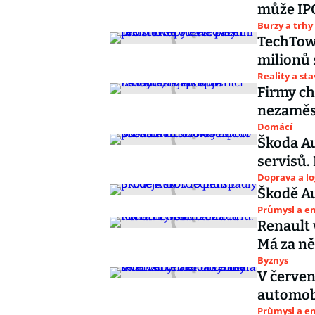
může IPO
Burzy a trhy
TechTowe
milionů 
Reality a st
Firmy cht
nezaměst
Domácí
Škoda Au
servisů.
Doprava a lo
Škodě Au
Průmysl a e
Renault 
Má za ně
Byznys
V červen
automobi
Průmysl a e