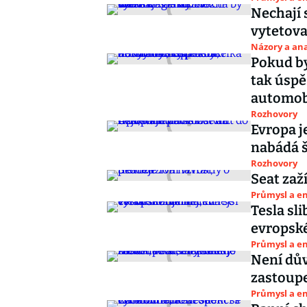
Nechají 
vytetov
Názory a ana
Pokud by
tak úspě
automob
Rozhovory
Evropa je
nabádá š
Rozhovory
Seat zaží
Průmysl a e
Tesla sl
evropsk
Průmysl a e
Není dův
zastoupe
Průmysl a e