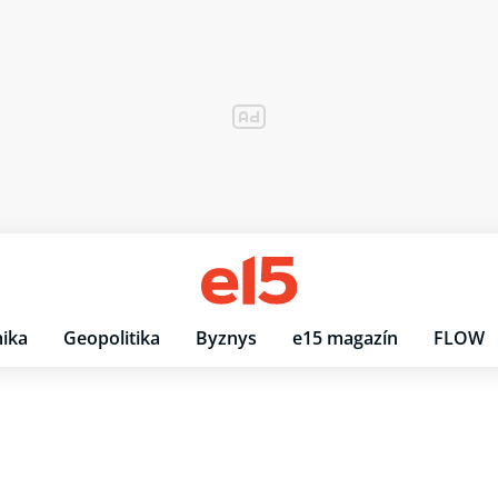
ika
Geopolitika
Byznys
e15 magazín
FLOW