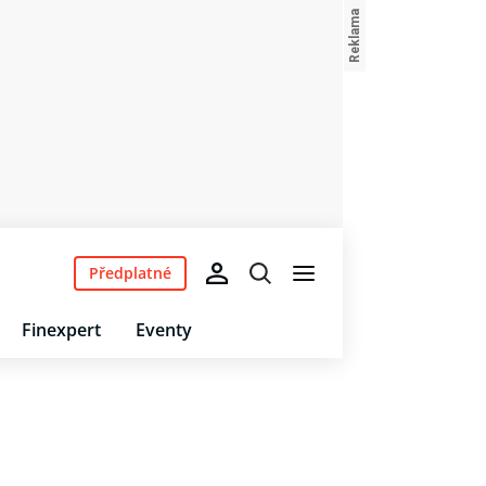
Předplatné
Finexpert
Eventy