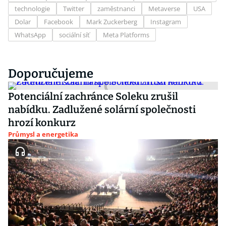
technologie
Twitter
zaměstnanci
Metaverse
USA
Dolar
Facebook
Mark Zuckerberg
Instagram
WhatsApp
sociální síť
Meta Platforms
Doporučujeme
Potenciální zachránce Soleku zrušil
nabídku. Zadlužené solární společnosti
hrozí konkurz
Průmysl a energetika