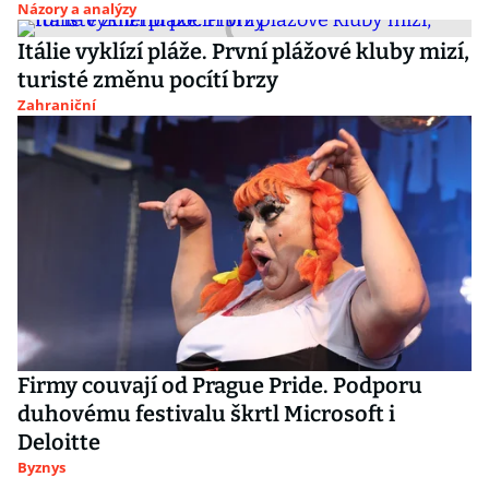
Názory a analýzy
Itálie vyklízí pláže. První plážové kluby mizí,
turisté změnu pocítí brzy
Zahraniční
Firmy couvají od Prague Pride. Podporu
duhovému festivalu škrtl Microsoft i
Deloitte
Byznys