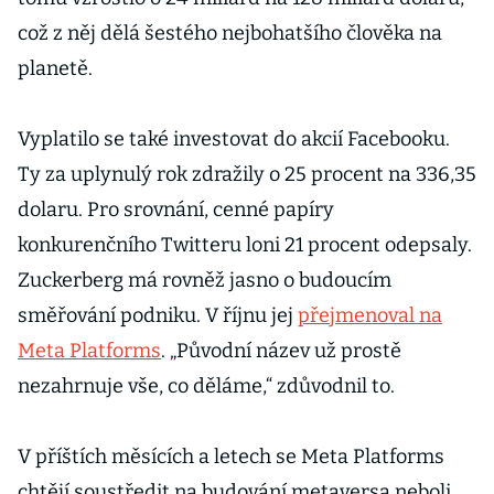
což z něj dělá šestého nejbohatšího člověka na
planetě.
Vyplatilo se také investovat do akcií Facebooku.
Ty za uplynulý rok zdražily o 25 procent na 336,35
dolaru. Pro srovnání, cenné papíry
konkurenčního Twitteru loni 21 procent odepsaly.
Zuckerberg má rovněž jasno o budoucím
směřování podniku. V říjnu jej
přejmenoval na
Meta Platforms
. „Původní název už prostě
nezahrnuje vše, co děláme,“ zdůvodnil to.
V příštích měsících a letech se Meta Platforms
chtějí soustředit na budování metaversa neboli