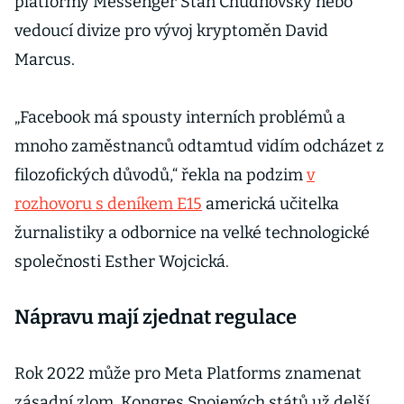
platformy Messenger Stan Chudnovsky nebo
vedoucí divize pro vývoj kryptoměn David
Marcus.
„Facebook má spousty interních problémů a
mnoho zaměstnanců odtamtud vidím odcházet z
filozofických důvodů,“ řekla na podzim
v
rozhovoru s deníkem E15
americká učitelka
žurnalistiky a odbornice na velké technologické
společnosti Esther Wojcická.
Nápravu mají zjednat regulace
Rok 2022 může pro Meta Platforms znamenat
zásadní zlom. Kongres Spojených států už delší