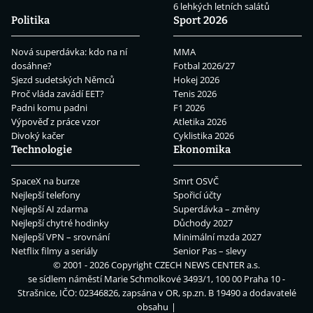
6 lehkých letních salátů
Politika
Sport 2026
Nová superdávka: kdo na ní
MMA
dosáhne?
Fotbal 2026/27
Sjezd sudetských Němců
Hokej 2026
Proč vláda zavádí EET?
Tenis 2026
Padni komu padni
F1 2026
Výpověď z práce vzor
Atletika 2026
Divoký kačer
Cyklistika 2026
Technologie
Ekonomika
SpaceX na burze
Smrt OSVČ
Nejlepší telefony
Spořicí účty
Nejlepší AI zdarma
Superdávka – změny
Nejlepší chytré hodinky
Důchody 2027
Nejlepší VPN – srovnání
Minimální mzda 2027
Netflix filmy a seriály
Senior Pas – slevy
© 2001 - 2026 Copyright
CZECH NEWS CENTER a.s.
se sídlem náměstí Marie Schmolkové 3493/1, 100 00 Praha 10 -
Strašnice, IČO: 02346826, zapsána v OR, sp.zn. B 19490 a dodavatelé
obsahu