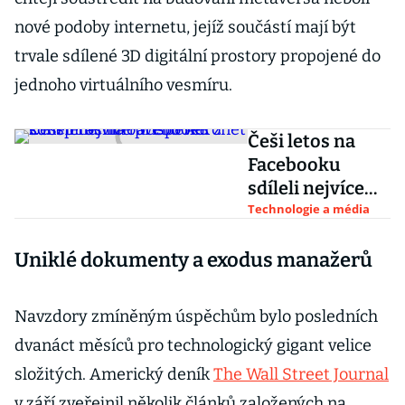
nové podoby internetu, jejíž součástí mají být
trvale sdílené 3D digitální prostory propojené do
jednoho virtuálního vesmíru.
Češi letos na
Facebooku
sdíleli nejvíce
příspěvek z
Technologie a média
konspiračního
Uniklé dokumenty a exodus manažerů
webu Aeronet
Navzdory zmíněným úspěchům bylo posledních
dvanáct měsíců pro technologický gigant velice
složitých. Americký deník
The Wall Street Journal
v září zveřejnil několik článků založených na