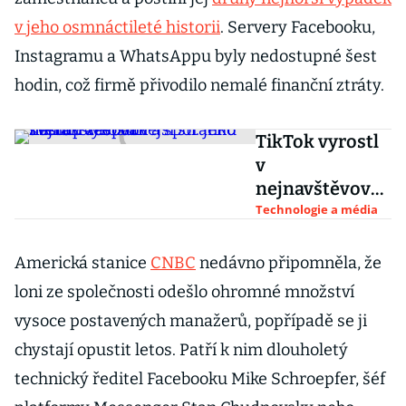
v jeho osmnáctileté historii
. Servery Facebooku,
Instagramu a WhatsAppu byly nedostupné šest
hodin, což firmě přivodilo nemalé finanční ztráty.
TikTok vyrostl
v
nejnavštěvova
nější stránku
Technologie a média
světa.
Facebook a
Americká stanice
CNBC
nedávno připomněla, že
spol. jeho
loni ze společnosti odešlo ohromné množství
nástup zaspali
vysoce postavených manažerů, popřípadě se ji
chystají opustit letos. Patří k nim dlouholetý
technický ředitel Facebooku Mike Schroepfer, šéf