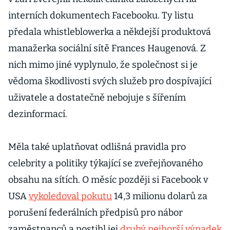
interních dokumentech Facebooku. Ty listu
předala whistleblowerka a někdejší produktová
manažerka sociální sítě Frances Haugenová. Z
nich mimo jiné vyplynulo, že společnost si je
vědoma škodlivosti svých služeb pro dospívající
uživatele a dostatečně nebojuje s šířením
dezinformací.
Měla také uplatňovat odlišná pravidla pro
celebrity a politiky týkající se zveřejňovaného
obsahu na sítích. O měsíc později si Facebook v
USA
vykoledoval pokutu
14,3 milionu dolarů za
porušení federálních předpisů pro nábor
zaměstnanců a postihl jej
druhý nejhorší výpadek