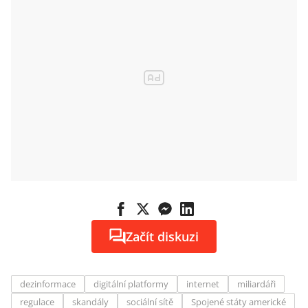
Začít diskuzi
dezinformace
digitální platformy
internet
miliardáři
regulace
skandály
sociální sítě
Spojené státy americké