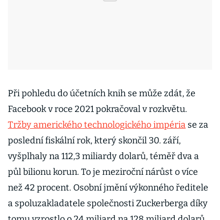
Při pohledu do účetních knih se může zdát, že
Facebook v roce 2021 pokračoval v rozkvětu.
Tržby amerického technologického impéria
se za
poslední fiskální rok, který skončil 30. září,
vyšplhaly na 112,3 miliardy dolarů, téměř dva a
půl bilionu korun. To je meziroční nárůst o více
než 42 procent. Osobní jmění výkonného ředitele
a spoluzakladatele společnosti Zuckerberga díky
tomu vzrostlo o 24 miliard na 128 miliard dolarů,