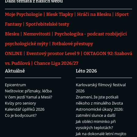
Další témata z našich webů
Moje Psychologie
Blesk Tlapky
Hráči na Blesku
iSport
Fantasy
Spotřebitelské testy
Blesku
Nemovitosti
Psychologika - podcast rozbíjející
psychologické mýty
Fotbalové přestupy
ONLINE
Eventový prostor Level 9
OKTAGON 92: Szabová
vs. Pudilová
Chance Liga 2026/27
Aktuálně
Léto 2026
Epicentrum
Karlovarský filmový festival
Neštovice: příznaky, léčba
2026
V čem jezdí Yamal a Mesii?
Znamení, že jste potkali
Kvízy pro seniory
někoho z minulého života
Kalendář úplňků 2026
Astronomické úkazy 2026:
Co je bodycount?
zatmění slunce a další
Jak obléci miminko při
vysokých teplotách?
Jak na dokonalé letní mojito