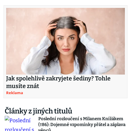
Jak spolehlivě zakryjete šediny? Tohle
musíte znát
Reklama
Články z jiných titulů
Poslední rozloučení s Milanem Knížákem
(†86): Dojemné vzpomínky přátel a záplava
věnců