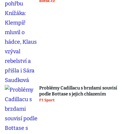
Blesk.cz
Problémy Cadillacu s brzdami souvisí
podle Bottase s jejich chlazením
F1 Sport