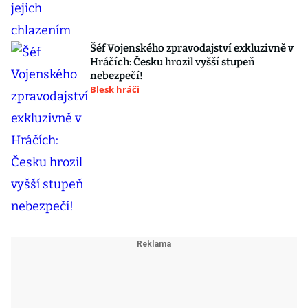
Šéf Vojenského zpravodajství exkluzivně v
Hráčích: Česku hrozil vyšší stupeň
nebezpečí!
Blesk hráči