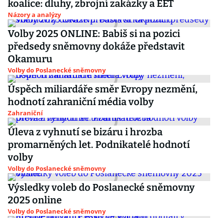
koalice: dluhy, zbrojní zakázky a EET
Názory a analýzy
Volby 2025 ONLINE: Babiš si na pozici
předsedy sněmovny dokáže představit
Okamuru
Volby do Poslanecké sněmovny
Úspěch miliardáře směr Evropy nezmění,
hodnotí zahraniční média volby
Zahraniční
Úleva z vyhnutí se bizáru i hrozba
promarněných let. Podnikatelé hodnotí
volby
Volby do Poslanecké sněmovny
Výsledky voleb do Poslanecké sněmovny
2025 online
Volby do Poslanecké sněmovny