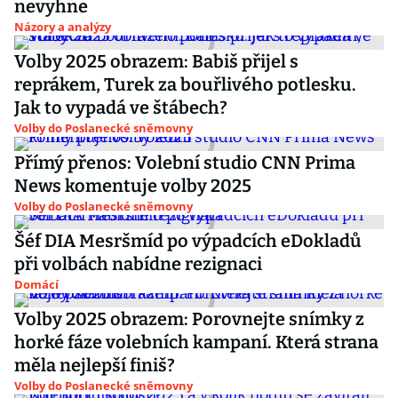
nevyhne
Názory a analýzy
Volby 2025 obrazem: Babiš přijel s
reprákem, Turek za bouřlivého potlesku.
Jak to vypadá ve štábech?
Volby do Poslanecké sněmovny
Přímý přenos: Volební studio CNN Prima
News komentuje volby 2025
Volby do Poslanecké sněmovny
Šéf DIA Mesršmíd po výpadcích eDokladů
při volbách nabídne rezignaci
Domácí
Volby 2025 obrazem: Porovnejte snímky z
horké fáze volebních kampaní. Která strana
měla nejlepší finiš?
Volby do Poslanecké sněmovny