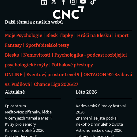
Další témata z našich webů
Moje Psychologie
Blesk Tlapky
Hráči na Blesku
iSport
Fantasy
Spotřebitelské testy
Blesku
Nemovitosti
Psychologika - podcast rozbíjející
psychologické mýty
Fotbalové přestupy
ONLINE
Eventový prostor Level 9
OKTAGON 92: Szabová
vs. Pudilová
Chance Liga 2026/27
Aktuálně
Léto 2026
Epicentrum
Karlovarský filmový festival
Neštovice: příznaky, léčba
2026
V čem jezdí Yamal a Mesii?
Znamení, že jste potkali
Kvízy pro seniory
někoho z minulého života
Kalendář úplňků 2026
Astronomické úkazy 2026:
Co je bodycount?
zatmění slunce a další