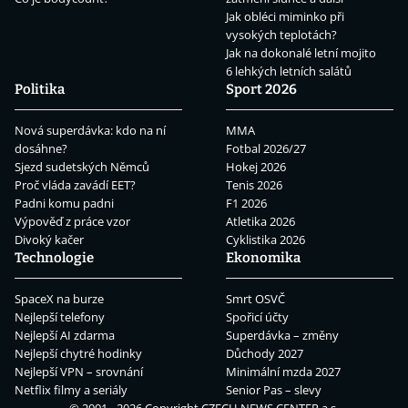
Jak obléci miminko při
vysokých teplotách?
Jak na dokonalé letní mojito
6 lehkých letních salátů
Politika
Sport 2026
Nová superdávka: kdo na ní
MMA
dosáhne?
Fotbal 2026/27
Sjezd sudetských Němců
Hokej 2026
Proč vláda zavádí EET?
Tenis 2026
Padni komu padni
F1 2026
Výpověď z práce vzor
Atletika 2026
Divoký kačer
Cyklistika 2026
Technologie
Ekonomika
SpaceX na burze
Smrt OSVČ
Nejlepší telefony
Spořicí účty
Nejlepší AI zdarma
Superdávka – změny
Nejlepší chytré hodinky
Důchody 2027
Nejlepší VPN – srovnání
Minimální mzda 2027
Netflix filmy a seriály
Senior Pas – slevy