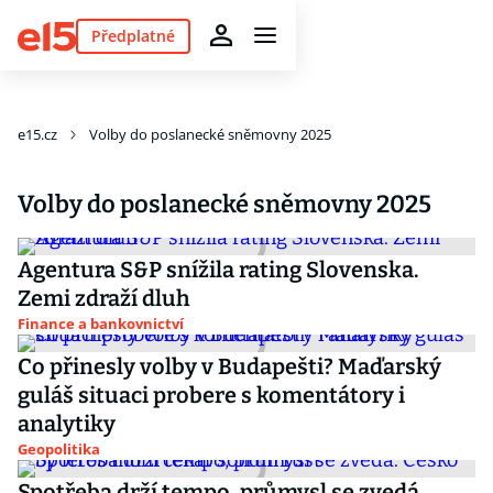
Předplatné
e15.cz
Volby do poslanecké sněmovny 2025
Volby do poslanecké sněmovny 2025
Agentura S&P snížila rating Slovenska.
Zemi zdraží dluh
Finance a bankovnictví
Co přinesly volby v Budapešti? Maďarský
guláš situaci probere s komentátory i
analytiky
Geopolitika
Spotřeba drží tempo, průmysl se zvedá.