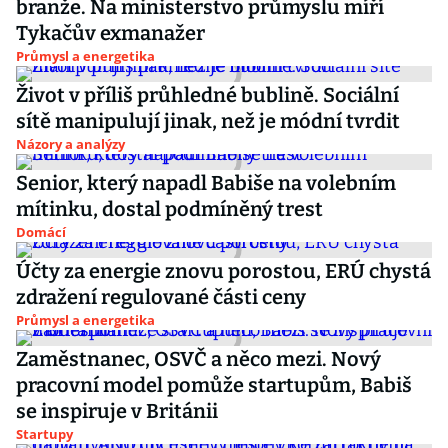
branže. Na ministerstvo průmyslu míří
Tykačův exmanažer
Průmysl a energetika
Život v příliš průhledné bublině. Sociální
sítě manipulují jinak, než je módní tvrdit
Názory a analýzy
Senior, který napadl Babiše na volebním
mítinku, dostal podmíněný trest
Domácí
Účty za energie znovu porostou, ERÚ chystá
zdražení regulované části ceny
Průmysl a energetika
Zaměstnanec, OSVČ a něco mezi. Nový
pracovní model pomůže startupům, Babiš
se inspiruje v Británii
Startupy