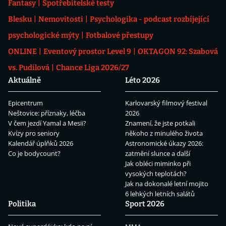
Fantasy
Spotřebitelské testy
Blesku
Nemovitosti
Psychologika - podcast rozbíjející
psychologické mýty
Fotbalové přestupy
ONLINE
Eventový prostor Level 9
OKTAGON 92: Szabová
vs. Pudilová
Chance Liga 2026/27
Aktuálně
Léto 2026
Epicentrum
Karlovarský filmový festival
Neštovice: příznaky, léčba
2026
V čem jezdí Yamal a Mesii?
Znamení, že jste potkali
Kvízy pro seniory
někoho z minulého života
Kalendář úplňků 2026
Astronomické úkazy 2026:
Co je bodycount?
zatmění slunce a další
Jak obléci miminko při
vysokých teplotách?
Jak na dokonalé letní mojito
6 lehkých letních salátů
Politika
Sport 2026