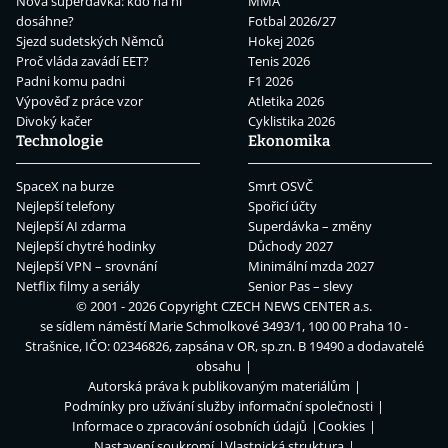
Nová superdávka: kdo na ní
MMA
dosáhne?
Fotbal 2026/27
Sjezd sudetských Němců
Hokej 2026
Proč vláda zavádí EET?
Tenis 2026
Padni komu padni
F1 2026
Výpověď z práce vzor
Atletika 2026
Divoký kačer
Cyklistika 2026
Technologie
Ekonomika
SpaceX na burze
Smrt OSVČ
Nejlepší telefony
Spořicí účty
Nejlepší AI zdarma
Superdávka – změny
Nejlepší chytré hodinky
Důchody 2027
Nejlepší VPN – srovnání
Minimální mzda 2027
Netflix filmy a seriály
Senior Pas – slevy
© 2001 - 2026 Copyright
CZECH NEWS CENTER a.s.
se sídlem náměstí Marie Schmolkové 3493/1, 100 00 Praha 10 -
Strašnice, IČO: 02346826, zapsána v OR, sp.zn. B 19490 a dodavatelé
obsahu
Autorská práva k publikovaným materiálům
Podmínky pro užívání služby informační společnosti
Informace o zpracování osobních údajů
Cookies
Nastavení soukromí
Vlastnická struktura