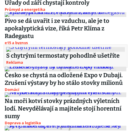
Úřady od září chystají kontroly
Průmysl a energetika
Pivo se dá uvařit i ze vzduchu, ale je to
apokalyptická vize, říká Petr Klíma z
Radegastu
e15 a byznys
S chytrými termostaty pohodlně ušetříte
Reklama
Česko se chystá na odložené Expo v Dubaji.
Zrušení výstavy by ho stálo stovky milionů
Domácí
Na moři kotví stovky prázdných výletních
lodí. Nevydělávají a majitele stojí horentní
sumy
Doprava a logistika