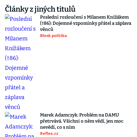
Články z jiných titulů
Poslední rozloučení s Milanem Knížákem
(†86): Dojemné vzpomínky přátel a záplava
věnců
Blesk politika
Marek Adamczyk: Problém na DAMU
přetrvává. Všichni o něm vědí, jen moc
nevědí, co s ním
Reflex.cz