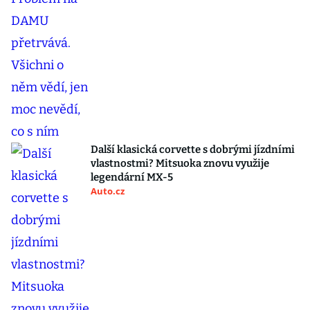
Další klasická corvette s dobrými jízdními
vlastnostmi? Mitsuoka znovu využije
legendární MX-5
Auto.cz