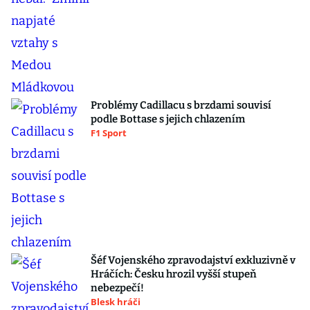
Problémy Cadillacu s brzdami souvisí
podle Bottase s jejich chlazením
F1 Sport
Šéf Vojenského zpravodajství exkluzivně v
Hráčích: Česku hrozil vyšší stupeň
nebezpečí!
Blesk hráči