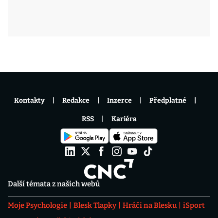
Kontakty
Redakce
Inzerce
Předplatné
RSS
Kariéra
Další témata z našich webů
Moje Psychologie
Blesk Tlapky
Hráči na Blesku
iSport