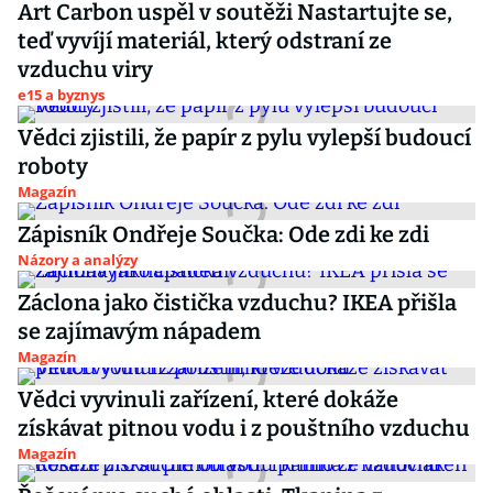
Art Carbon uspěl v soutěži Nastartujte se,
teď vyvíjí materiál, který odstraní ze
vzduchu viry
e15 a byznys
Vědci zjistili, že papír z pylu vylepší budoucí
roboty
Magazín
Zápisník Ondřeje Součka: Ode zdi ke zdi
Názory a analýzy
Záclona jako čistička vzduchu? IKEA přišla
se zajímavým nápadem
Magazín
Vědci vyvinuli zařízení, které dokáže
získávat pitnou vodu i z pouštního vzduchu
Magazín