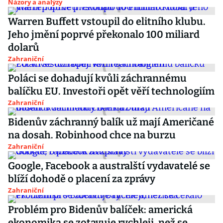
Názory a analýzy
Warren Buffett vstoupil do elitního klubu.
Jeho jmění poprvé překonalo 100 miliard
dolarů
Zahraniční
Poláci se dohadují kvůli záchrannému
balíčku EU. Investoři opět věří technologiím
Zahraniční
Bidenův záchranný balík už mají Američané
na dosah. Robinhood chce na burzu
Zahraniční
Google, Facebook a australští vydavatelé se
blíží dohodě o placení za zprávy
Zahraniční
Problém pro Bidenův balíček: americká
ekonomika se zotavuje rychleji, než se