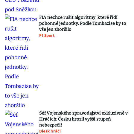
FIA nechce rušit algoritmy, které řídí
pohonné jednotky. Podle Tombazise by to
vše jen zhoršilo
F1 Sport
Šéf Vojenského zpravodajství exkluzivně v
Hráčích: Česku hrozil vyšší stupeň
nebezpečí!
Blesk hráči