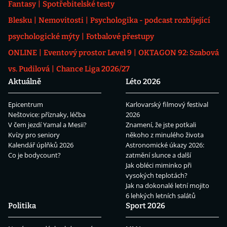
Fantasy
Spotřebitelské testy
Blesku
Nemovitosti
Psychologika - podcast rozbíjející
psychologické mýty
Fotbalové přestupy
ONLINE
Eventový prostor Level 9
OKTAGON 92: Szabová
vs. Pudilová
Chance Liga 2026/27
Aktuálně
Léto 2026
Epicentrum
Karlovarský filmový festival
Neštovice: příznaky, léčba
2026
V čem jezdí Yamal a Mesii?
Znamení, že jste potkali
Kvízy pro seniory
někoho z minulého života
Kalendář úplňků 2026
Astronomické úkazy 2026:
Co je bodycount?
zatmění slunce a další
Jak obléci miminko při
vysokých teplotách?
Jak na dokonalé letní mojito
6 lehkých letních salátů
Politika
Sport 2026