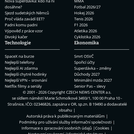
Nová superdávka: kdo na ní
MMA
dosáhne?
Fotbal 2026/27
Sjezd sudetských Němců
Hokej 2026
Proč vláda zavádí EET?
Tenis 2026
Padni komu padni
F1 2026
Výpověď z práce vzor
Atletika 2026
Divoký kačer
Cyklistika 2026
Technologie
Ekonomika
SpaceX na burze
Smrt OSVČ
Nejlepší telefony
Spořicí účty
Nejlepší AI zdarma
Superdávka – změny
Nejlepší chytré hodinky
Důchody 2027
Nejlepší VPN – srovnání
Minimální mzda 2027
Netflix filmy a seriály
Senior Pas – slevy
© 2001 - 2026 Copyright
CZECH NEWS CENTER a.s.
se sídlem náměstí Marie Schmolkové 3493/1, 100 00 Praha 10 -
Strašnice, IČO: 02346826, zapsána v OR, sp.zn. B 19490 a dodavatelé
obsahu
Autorská práva k publikovaným materiálům
Podmínky pro užívání služby informační společnosti
Informace o zpracování osobních údajů
Cookies