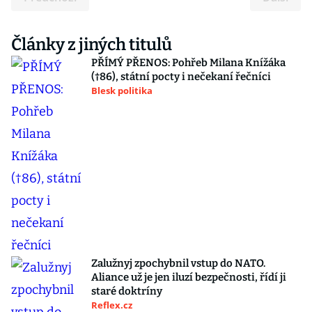
Články z jiných titulů
PŘÍMÝ PŘENOS: Pohřeb Milana Knížáka
(†86), státní pocty i nečekaní řečníci
Blesk politika
Zalužnyj zpochybnil vstup do NATO.
Aliance už je jen iluzí bezpečnosti, řídí ji
staré doktríny
Reflex.cz