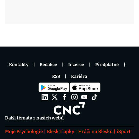
Kontakty
Redakce
Inzerce
Předplatné
RSS
Kariéra
Další témata z našich webů
Moje Psychologie
Blesk Tlapky
Hráči na Blesku
iSport