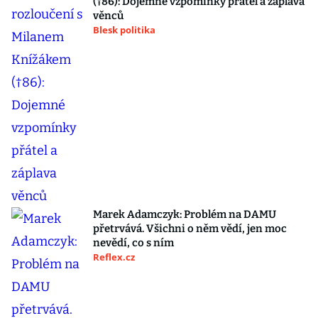
(†86): Dojemné vzpomínky přátel a záplava
věnců
Blesk politika
Marek Adamczyk: Problém na DAMU
přetrvává. Všichni o něm vědí, jen moc
nevědí, co s ním
Reflex.cz