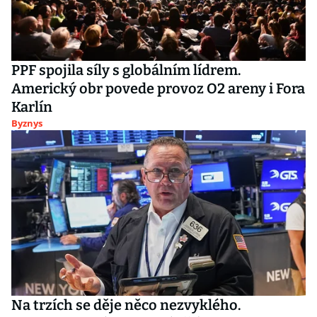
PPF spojila síly s globálním lídrem.
Americký obr povede provoz O2 areny i Fora
Karlín
Byznys
Na trzích se děje něco nezvyklého.