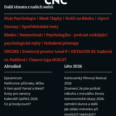
Další témata z našich webů
Moje Psychologie
Blesk Tlapky
Hráči na Blesku
iSport
Fantasy
Spotřebitelské testy
Blesku
Nemovitosti
Psychologika - podcast rozbíjející
psychologické mýty
Fotbalové přestupy
ONLINE
Eventový prostor Level 9
OKTAGON 92: Szabová
vs. Pudilová
Chance Liga 2026/27
Aktuálně
Léto 2026
Epicentrum
Karlovarský filmový festival
Neštovice: příznaky, léčba
2026
V čem jezdí Yamal a Mesii?
Znamení, že jste potkali
Kvízy pro seniory
někoho z minulého života
Kalendář úplňků 2026
Astronomické úkazy 2026:
Co je bodycount?
zatmění slunce a další
Jak obléci miminko při
vysokých teplotách?