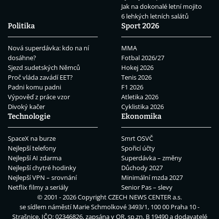
Jak na dokonalé letní mojito
6 lehkých letních salátů
Politika
Sport 2026
Nová superdávka: kdo na ní
MMA
dosáhne?
Fotbal 2026/27
Sjezd sudetských Němců
Hokej 2026
Proč vláda zavádí EET?
Tenis 2026
Padni komu padni
F1 2026
Výpověď z práce vzor
Atletika 2026
Divoký kačer
Cyklistika 2026
Technologie
Ekonomika
SpaceX na burze
Smrt OSVČ
Nejlepší telefony
Spořicí účty
Nejlepší AI zdarma
Superdávka – změny
Nejlepší chytré hodinky
Důchody 2027
Nejlepší VPN – srovnání
Minimální mzda 2027
Netflix filmy a seriály
Senior Pas – slevy
© 2001 - 2026 Copyright
CZECH NEWS CENTER a.s.
se sídlem náměstí Marie Schmolkové 3493/1, 100 00 Praha 10 -
Strašnice, IČO: 02346826, zapsána v OR, sp.zn. B 19490 a dodavatelé