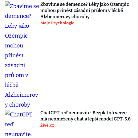
Zbavíme se demence? Léky jako Ozempic
mohou přinést zásadní průlom v léčbě
Alzheimerovy choroby
Moje Psychologie
ChatGPT teď neunavíte. Bezplatná verze
má neomezený chat a lepší model GPT-5.6
Živě.cz