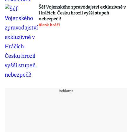
Šéf Vojenského zpravodajství exkluzivně v
Hráčích: Česku hrozil vyšší stupeň
nebezpečí!
Blesk hráči