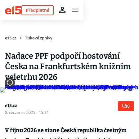
Předplatné
e15.cz
Tiskové zprávy
Nadace PPF podpoří hostování
Česka na Frankfurtském knižním
veletrhu 2026
e15.cz
0
8. července 2025
·
15:14
V říjnu 2026 se stane Česká republika čestným