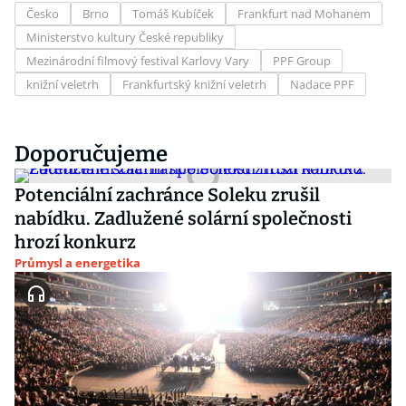
Česko
Brno
Tomáš Kubíček
Frankfurt nad Mohanem
Ministerstvo kultury České republiky
Mezinárodní filmový festival Karlovy Vary
PPF Group
knižní veletrh
Frankfurtský knižní veletrh
Nadace PPF
Doporučujeme
Potenciální zachránce Soleku zrušil
nabídku. Zadlužené solární společnosti
hrozí konkurz
Průmysl a energetika