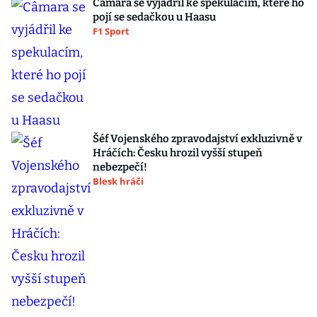
Câmara se vyjádřil ke spekulacím, které ho
pojí se sedačkou u Haasu
F1 Sport
Šéf Vojenského zpravodajství exkluzivně v
Hráčích: Česku hrozil vyšší stupeň
nebezpečí!
Blesk hráči