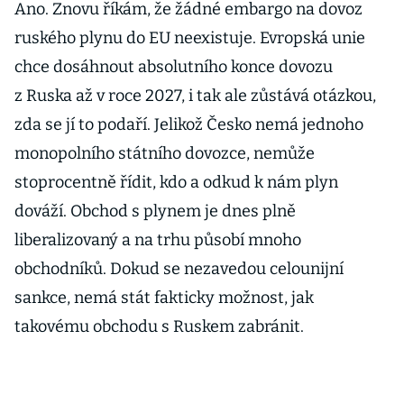
Ano. Znovu říkám, že žádné embargo na dovoz
ruského plynu do EU neexistuje. Evropská unie
chce dosáhnout absolutního konce dovozu
z Ruska až v roce 2027, i tak ale zůstává otázkou,
zda se jí to podaří. Jelikož Česko nemá jednoho
monopolního státního dovozce, nemůže
stoprocentně řídit, kdo a odkud k nám plyn
dováží. Obchod s plynem je dnes plně
liberalizovaný a na trhu působí mnoho
obchodníků. Dokud se nezavedou celounijní
sankce, nemá stát fakticky možnost, jak
takovému obchodu s Ruskem zabránit.