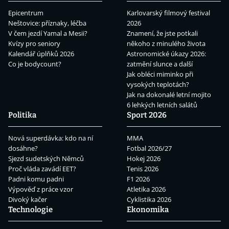
Epicentrum
Karlovarský filmový festival
Neštovice: příznaky, léčba
2026
V čem jezdí Yamal a Mesii?
Znamení, že jste potkali
Kvízy pro seniory
někoho z minulého života
Kalendář úplňků 2026
Astronomické úkazy 2026:
Co je bodycount?
zatmění slunce a další
Jak obléci miminko při
vysokých teplotách?
Jak na dokonalé letní mojito
6 lehkých letních salátů
Politika
Sport 2026
Nová superdávka: kdo na ní
MMA
dosáhne?
Fotbal 2026/27
Sjezd sudetských Němců
Hokej 2026
Proč vláda zavádí EET?
Tenis 2026
Padni komu padni
F1 2026
Výpověď z práce vzor
Atletika 2026
Divoký kačer
Cyklistika 2026
Technologie
Ekonomika