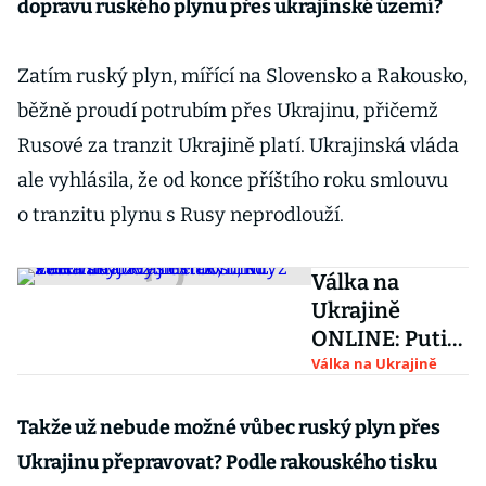
dopravu ruského plynu přes ukrajinské území?
Zatím ruský plyn, mířící na Slovensko a Rakousko,
běžně proudí potrubím přes Ukrajinu, přičemž
Rusové za tranzit Ukrajině platí. Ukrajinská vláda
ale vyhlásila, že od konce příštího roku smlouvu
o tranzitu plynu s Rusy neprodlouží.
Válka na
Ukrajině
ONLINE: Putin
cítí
Válka na Ukrajině
beztrestnost,
když svět váhá
Takže už nebude možné vůbec ruský plyn přes
zvýšit tlak,
Ukrajinu přepravovat? Podle rakouského tisku
míní Zelenskyj