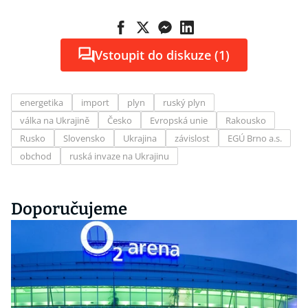
Vstoupit do diskuze (1)
energetika
import
plyn
ruský plyn
válka na Ukrajině
Česko
Evropská unie
Rakousko
Rusko
Slovensko
Ukrajina
závislost
EGÚ Brno a.s.
obchod
ruská invaze na Ukrajinu
Doporučujeme