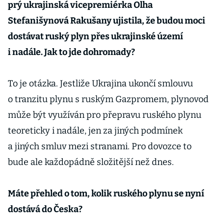
prý ukrajinská vicepremiérka Olha
Stefanišynová Rakušany ujistila, že budou moci
dostávat ruský plyn přes ukrajinské území
i nadále. Jak to jde dohromady?
To je otázka. Jestliže Ukrajina ukončí smlouvu
o tranzitu plynu s ruským Gazpromem, plynovod
může být využíván pro přepravu ruského plynu
teoreticky i nadále, jen za jiných podmínek
a jiných smluv mezi stranami. Pro dovozce to
bude ale každopádně složitější než dnes.
Máte přehled o tom, kolik ruského plynu se nyní
dostává do Česka?