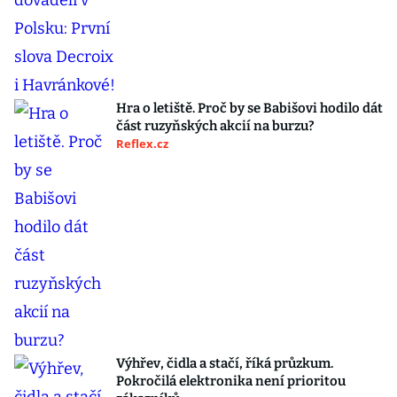
Hra o letiště. Proč by se Babišovi hodilo dát
část ruzyňských akcií na burzu?
Reflex.cz
Výhřev, čidla a stačí, říká průzkum.
Pokročilá elektronika není prioritou