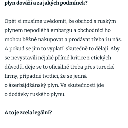
plyn dováží a za jakých podmínek?
Opět si musíme uvědomit, že obchod s ruským
plynem nepodléhá embargu a obchodníci ho
mohou běžně nakupovat a prodávat třeba i u nás.
A pokud se jim to vyplatí, skutečně to dělají. Aby
se nevystavili nějaké přímé kritice z etických
důvodů, děje se to oficiálně třeba přes turecké
firmy, případně tvrdící, že se jedná
o ázerbájdžánský plyn. Ve skutečnosti jde
o dodávky ruského plynu.
A to je zcela legální?