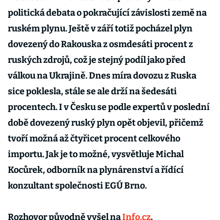
politická debata o pokračující závislosti země na
ruském plynu. Ještě v září totiž pocházel plyn
dovezený do Rakouska z osmdesáti procent z
ruských zdrojů, což je stejný podíl jako před
válkou na Ukrajině. Dnes míra dovozu z Ruska
sice poklesla, stále se ale drží na šedesáti
procentech. I v Česku se podle expertů v poslední
době dovezený ruský plyn opět objevil, přičemž
tvoří možná až čtyřicet procent celkového
importu. Jak je to možné, vysvětluje Michal
Kocůrek, odborník na plynárenství a řídící
konzultant společnosti EGÚ Brno.
Rozhovor původně vyšel na
Info.cz
.