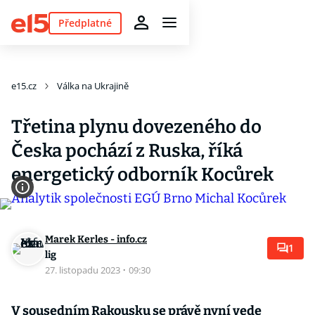
Předplatné
e15.cz
Válka na Ukrajině
Třetina plynu dovezeného do
Česka pochází z Ruska, říká
energetický odborník Kocůrek
Marek Kerles - info.cz
1
lig
27. listopadu 2023
·
09:30
V sousedním Rakousku se právě nyní vede