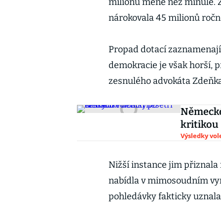
milionů méně než minule. 
nárokovala 45 milionů ročně
Propad dotací zaznamenají 
demokracie je však horší, p
zesnulého advokáta Zdeňka
Německé 
kritikou
Výsledky vol
Nižší instance jim přiznal
nabídla v mimosoudním vyr
pohledávky fakticky uznala