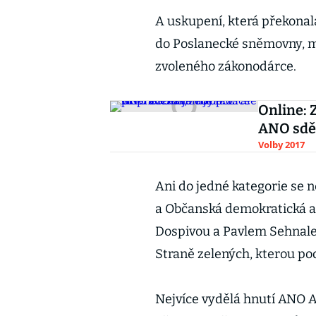
A uskupení, která překonal
do Poslanecké sněmovny, ma
zvoleného zákonodárce.
Online: 
ANO sděli
Volby 2017
Ani do jedné kategorie se n
a Občanská demokratická al
Dospivou a Pavlem Sehnalem
Straně zelených, kterou pod
Nejvíce vydělá hnutí ANO An