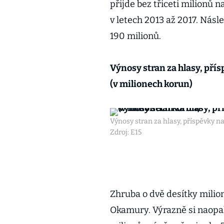
přijde bez třiceti milionů n
v letech 2013 až 2017. Nás
190 milionů.
Výnosy stran za hlasy, pří
(v milionech korun)
Výnosy stran za hlasy, příspěvky 
Zdroj: E15
Zhruba o dvě desítky milio
Okamury. Výrazně si naopak