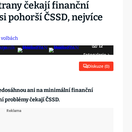
rany čekají finanční
i pohorší ČSSD, nejvíce
12
Fotogalerie
Diskuze (
0
)
edosáhnou ani na minimální finanční
ní problémy čekají ČSSD.