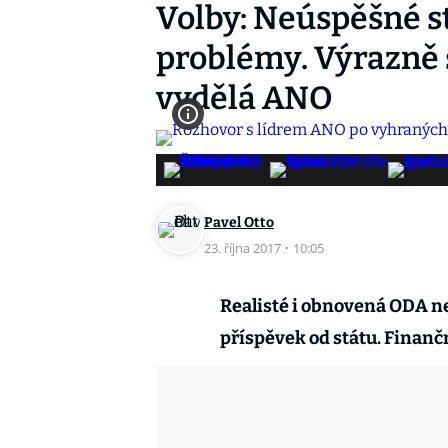
Volby: Neúspěšné st
problémy. Výrazně s
vydělá ANO
Pavel Otto
23. října 2017
·
10:05
Realisté i obnovená ODA n
příspěvek od státu. Finanč