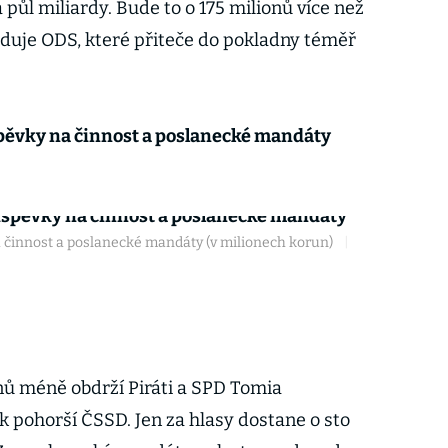
a půl miliardy. Bude to o 175 milionů více než
leduje ODS, které přiteče do pokladny téměř
spěvky na činnost a poslanecké mandáty
na činnost a poslanecké mandáty (v milionech korun)
|
nů méně obdrží Piráti a SPD Tomia
 pohorší ČSSD. Jen za hlasy dostane o sto