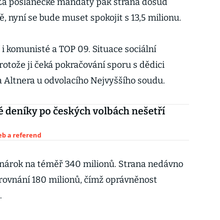
Za poslanecké mandáty pak strana dosud
, nyní se bude muset spokojit s 13,5 milionu.
i komunisté a TOP 09. Situace sociální
rotože ji čeká pokračování sporu s dědici
 Altnera u odvolacího Nejvyššího soudu.
deníky po českých volbách nešetří
eb a referend
a nárok na téměř 340 milionů. Strana nedávno
ovnání 180 milionů, čímž oprávněnost
.