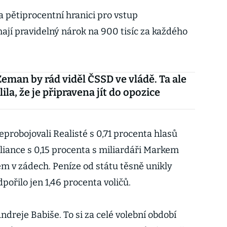
a pětiprocentní hranici pro vstup
jí pravidelný nárok na 900 tisíc za každého
Zeman by rád viděl ČSSD ve vládě. Ta ale
la, že je připravena jít do opozice
eprobojovali Realisté s 0,71 procenta hlasů
iance s 0,15 procenta s miliardáři Markem
 v zádech. Peníze od státu těsně unikly
pořilo jen 1,46 procenta voličů.
dreje Babiše. To si za celé volební období